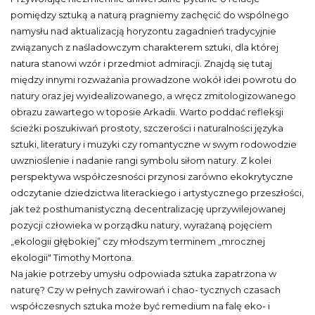
pomiędzy sztuką a naturą pragniemy zachęcić do wspólnego
namysłu nad aktualizacją horyzontu zagadnień tradycyjnie
związanych z naśladowczym charakterem sztuki, dla której
natura stanowi wzór i przedmiot admiracji. Znajdą się tutaj
między innymi rozważania prowadzone wokół idei powrotu do
natury oraz jej wyidealizowanego, a wręcz zmitologizowanego
obrazu zawartego w toposie Arkadii. Warto poddać refleksji
ścieżki poszukiwań prostoty, szczerości i naturalności języka
sztuki, literatury i muzyki czy romantyczne w swym rodowodzie
uwznioślenie i nadanie rangi symbolu siłom natury. Z kolei
perspektywa współczesności przynosi zarówno ekokrytyczne
odczytanie dziedzictwa literackiego i artystycznego przeszłości,
jak też posthumanistyczną decentralizację uprzywilejowanej
pozycji człowieka w porządku natury, wyrażaną pojęciem
„ekologii głębokiej” czy młodszym terminem „mrocznej
ekologii" Timothy Mortona.
Na jakie potrzeby umysłu odpowiada sztuka zapatrzona w
naturę? Czy w pełnych zawirowań i chao- tycznych czasach
współczesnych sztuka może być remedium na falę eko- i