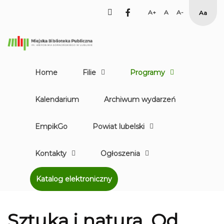
facebook
Set
Set
Set
High
Larger
Default
Smaller
Contr
Font
Font
Font
Yellow
Black
mode
Home
Filie
Programy
Kalendarium
Archiwum wydarzeń
EmpikGo
Powiat lubelski
Kontakty
Ogłoszenia
Katalog elektroniczny
Sztuka i natura. Od