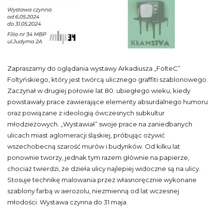
Zapraszamy do oglądania wystawy Arkadiusza „FolteC”
Foltyńskiego, który jest twórcą ulicznego graffiti szablonowego.
Zaczynał w drugiej połowie lat 80. ubiegłego wieku, kiedy
powstawały prace zawierające elementy absurdalnego humoru
oraz powiązane z ideologią ówczesnych subkultur
młodzieżowych. „Wystawiał” swoje prace na zaniedbanych
ulicach miast aglomeracji śląskiej, próbując ożywić
wszechobecną szarość murów i budynków. Od kilku lat
ponownie tworzy, jednak tym razem głównie na papierze,
chociaż twierdzi, że dzieła ulicy najlepiej widoczne są na ulicy.
Stosuje technikę malowania przez własnoręcznie wykonane
szablony farbą w aerozolu, niezmienną od lat wczesnej
młodości. Wystawa czynna do 31 maja.