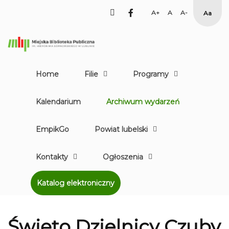
facebook
Set
Set
Set
High
Larger
Default
Smaller
Contr
Font
Font
Font
Yellow
Black
mode
Home
Filie
Programy
Kalendarium
Archiwum wydarzeń
EmpikGo
Powiat lubelski
Kontakty
Ogłoszenia
Katalog elektroniczny
Święto Dzielnicy Czuby