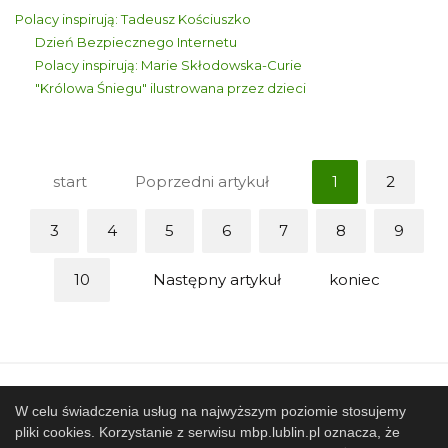
Polacy inspirują: Tadeusz Kościuszko
Dzień Bezpiecznego Internetu
Polacy inspirują: Marie Skłodowska-Curie
"Królowa Śniegu" ilustrowana przez dzieci
start
Poprzedni artykuł
1
2
3
4
5
6
7
8
9
10
Następny artykuł
koniec
Mapa strony
SBP
Sponsorzy
W celu świadczenia usług na najwyższym poziomie stosujemy
pliki cookies. Korzystanie z serwisu mbp.lublin.pl oznacza, że
Współpracujemy