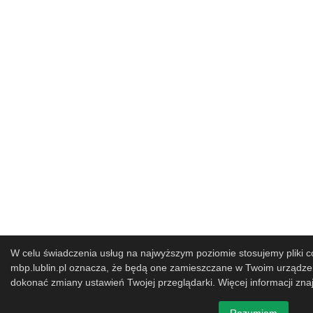
W celu świadczenia usług na najwyższym poziomie stosujemy pliki co
mbp.lublin.pl oznacza, że będą one zamieszczane w Twoim urząd
dokonać zmiany ustawień Twojej przeglądarki. Więcej informacji zna