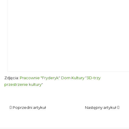
Prowadząca warsztaty pomaga przy tworzeniu kolażu jedne
Zdjęcia:
Pracownie "Fryderyk" Dom Kultury "3D-trzy
przestrzenie kultury"
Poprzedni artykuł
Następny artykuł