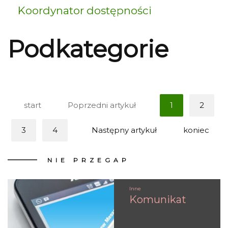
Koordynator dostępności
Podkategorie
start
Poprzedni artykuł
1
2
3
4
Następny artykuł
koniec
NIE
PRZEGAP
Inne
Komunikat