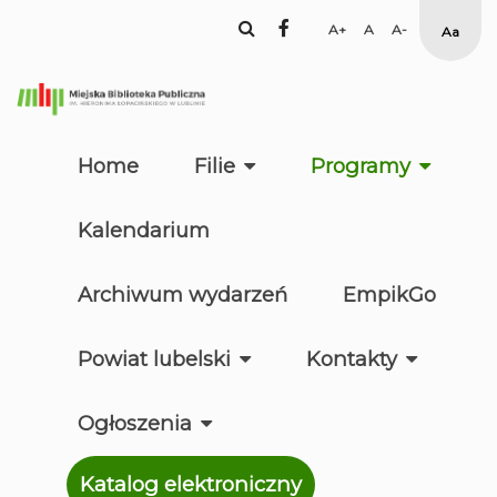
facebook
Set
Set
Set
Hig
Larger
Default
Smaller
Cont
Font
Font
Font
Yell
Blac
mod
Home
Filie
Programy
Kalendarium
Archiwum wydarzeń
EmpikGo
Powiat lubelski
Kontakty
Ogłoszenia
Katalog elektroniczny