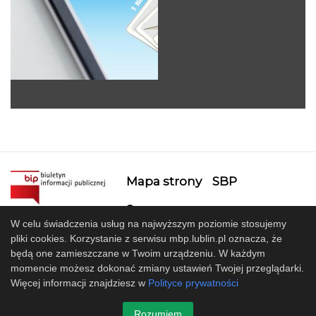
Mapa strony
SBP
Sponsorzy
W celu świadczenia usług na najwyższym poziomie stosujemy
Współpracujemy
pliki cookies. Korzystanie z serwisu mbp.lublin.pl oznacza, że
będą one zamieszczane w Twoim urządzeniu. W każdym
© 2017 Miejska Biblioteka Publiczna im. Hieronima
momencie możesz dokonać zmiany ustawień Twojej przeglądarki.
Łopacińskiego w Lublinie
Więcej informacji znajdziesz w
Polityce prywatności
Projekt i wykonanie
Design-Joomla.pl
Rozumiem