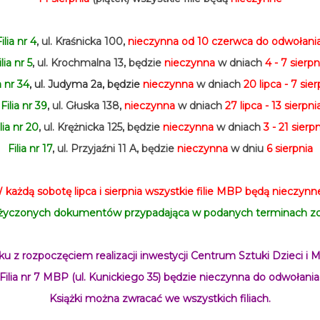
ilia nr 4
, ul. Kraśnicka 100,
nieczynna
od 10 czerwca do odwołania
ilia nr 5
, ul. Krochmalna 13, będzie
nieczynna
w dniach
4 - 7 sierpn
a nr 34
, ul. Judyma 2a, będzie
nieczynna
w dniach
20 lipca - 7 sier
Filia nr 39
, ul. Głuska 138,
nieczynna
w dniach
27 lipca - 13 sierpni
lia nr 20
, ul. Krężnicka 125, będzie
nieczynna
w dniach
3 - 21 sierp
Filia nr 17
, ul. Przyjaźni 11 A, będzie
nieczynna
w dniu
6 sierpnia
 każdą sobotę lipca i sierpnia wszystkie filie MBP będą nieczynn
yczonych dokumentów przypadająca w podanych terminach zos
u z rozpoczęciem realizacji inwestycji Centrum Sztuki Dzieci i M
Filia nr 7 MBP (ul. Kunickiego 35) będzie nieczynna do odwołania
Książki można zwracać we wszystkich filiach.