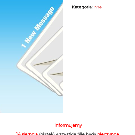
Kategoria:
Inne
Informujemy
14 sierpnia
(piątek) wszystkie filie będą
nieczynne