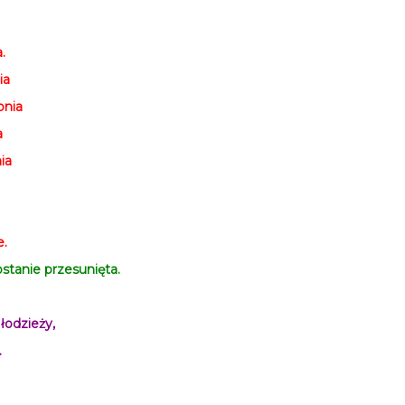
.
ia
pnia
a
nia
e.
tanie przesunięta.
łodzieży,
.