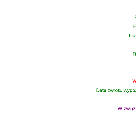
F
F
Fili
Fi
W
Data zwrotu wypoż
W związk