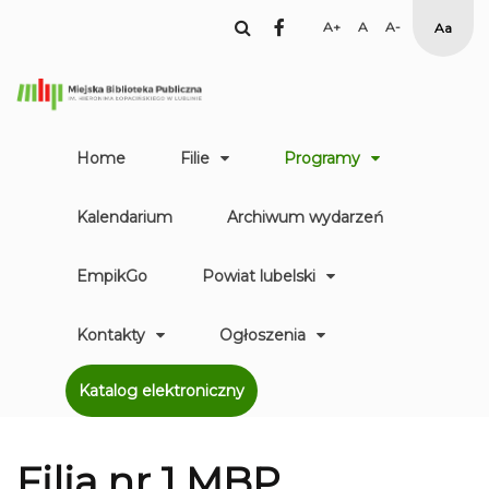
facebook
Set
Set
Set
High
Larger
Default
Smaller
Contr
Font
Font
Font
Yellow
Black
mode
Home
Filie
Programy
Kalendarium
Archiwum wydarzeń
EmpikGo
Powiat lubelski
Kontakty
Ogłoszenia
Katalog elektroniczny
Filia nr 1 MBP