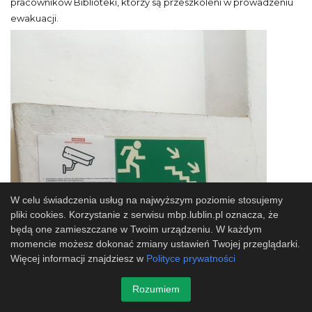
pracowników Biblioteki, którzy są przeszkoleni w prowadzeniu
ewakuacji.
W celu świadczenia usług na najwyższym poziomie stosujemy
pliki cookies. Korzystanie z serwisu mbp.lublin.pl oznacza, że
będą one zamieszczane w Twoim urządzeniu. W każdym
momencie możesz dokonać zmiany ustawień Twojej przeglądarki.
Więcej informacji znajdziesz w
Polityce prywatności
Rozumiem