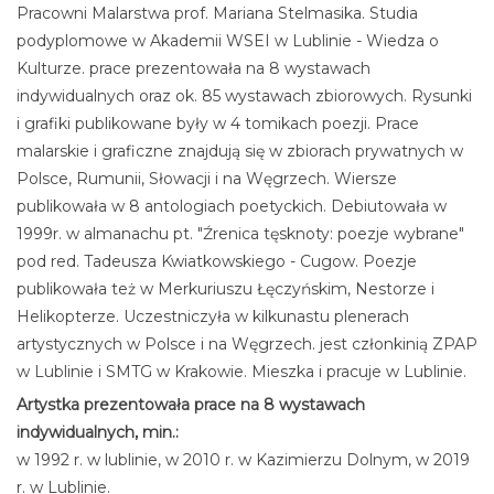
Pracowni Malarstwa prof. Mariana Stelmasika. Studia
podyplomowe w Akademii WSEI w Lublinie - Wiedza o
Kulturze. prace prezentowała na 8 wystawach
indywidualnych oraz ok. 85 wystawach zbiorowych. Rysunki
i grafiki publikowane były w 4 tomikach poezji. Prace
malarskie i graficzne znajdują się w zbiorach prywatnych w
Polsce, Rumunii, Słowacji i na Węgrzech. Wiersze
publikowała w 8 antologiach poetyckich. Debiutowała w
1999r. w almanachu pt. "Źrenica tęsknoty: poezje wybrane"
pod red. Tadeusza Kwiatkowskiego - Cugow. Poezje
publikowała też w Merkuriuszu Łęczyńskim, Nestorze i
Helikopterze. Uczestniczyła w kilkunastu plenerach
artystycznych w Polsce i na Węgrzech. jest członkinią ZPAP
w Lublinie i SMTG w Krakowie. Mieszka i pracuje w Lublinie.
Artystka prezentowała prace na 8 wystawach
indywidualnych, min.:
w 1992 r. w lublinie, w 2010 r. w Kazimierzu Dolnym, w 2019
r. w Lublinie.