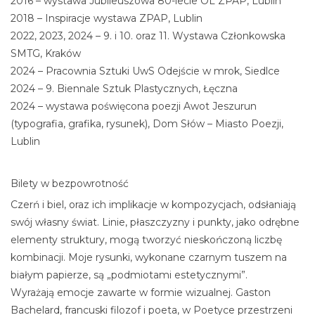
2016 – wystawa Jubileuszowa 80-lecie OL ZPAP, Lublin
2018 – Inspiracje wystawa ZPAP, Lublin
2022, 2023, 2024 – 9. i 10. oraz 11. Wystawa Członkowska
SMTG, Kraków
2024 – Pracownia Sztuki UwS Odejście w mrok, Siedlce
2024 – 9. Biennale Sztuk Plastycznych, Łęczna
2024 – wystawa poświęcona poezji Awot Jeszurun
(typografia, grafika, rysunek), Dom Słów – Miasto Poezji,
Lublin
Bilety w bezpowrotność
Czerń i biel, oraz ich implikacje w kompozycjach, odsłaniają
swój własny świat. Linie, płaszczyzny i punkty, jako odrębne
elementy struktury, mogą tworzyć nieskończoną liczbę
kombinacji. Moje rysunki, wykonane czarnym tuszem na
białym papierze, są „podmiotami estetycznymi”.
Wyrażają emocje zawarte w formie wizualnej. Gaston
Bachelard, francuski filozof i poeta, w Poetyce przestrzeni