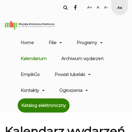
facebook
Set
Set
Set
High
Larger
Default
Smaller
Contr
Font
Font
Font
Yellow
Black
mode
Home
Filie
Programy
Kalendarium
Archiwum wydarzeń
EmpikGo
Powiat lubelski
Kontakty
Ogłoszenia
Katalog elektroniczny
Kalendarz
wydarzeń