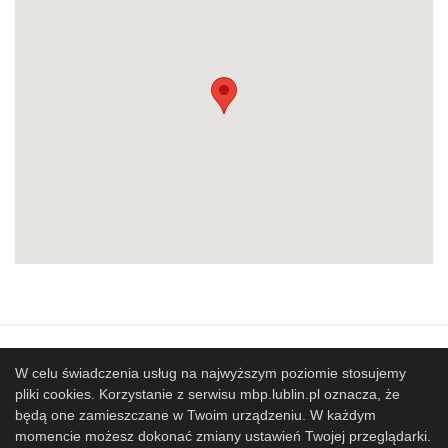
Mapa strony
SBP
Sponsorzy
W celu świadczenia usług na najwyższym poziomie stosujemy
pliki cookies. Korzystanie z serwisu mbp.lublin.pl oznacza, że
Współpracujemy
będą one zamieszczane w Twoim urządzeniu. W każdym
© 2017 Miejska Biblioteka Publiczna im. Hieronima
momencie możesz dokonać zmiany ustawień Twojej przeglądarki.