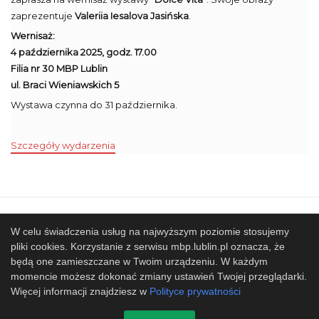
zaprezentuje
Valeriia Iesalova Jasińska
.
Wernisaż:
4 października 2025, godz. 17.00
Filia nr 30 MBP Lublin
ul. Braci Wieniawskich 5
Wystawa czynna do 31 października.
Szczegóły wydarzenia
Mapa strony
SBP
Sponsorzy
W celu świadczenia usług na najwyższym poziomie stosujemy
pliki cookies. Korzystanie z serwisu mbp.lublin.pl oznacza, że
Współpracujemy
będą one zamieszczane w Twoim urządzeniu. W każdym
© 2017 Miejska Biblioteka Publiczna im. Hieronima
momencie możesz dokonać zmiany ustawień Twojej przeglądarki.
Łopacińskiego w Lublinie
Więcej informacji znajdziesz w
Polityce prywatności
Projekt i wykonanie
Design-Joomla.pl