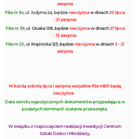
sierpnia
Filia nr 34
, ul. Judyma 2a, będzie
nieczynna
w dniach
20 lipca
- 21 sierpnia
Filia nr 39
, ul. Głuska 138, będzie
nieczynna
w dniach
27 lipca
- 13 sierpnia
Filia nr 20
, ul. Krężnicka 125, będzie
nieczynna
w dniach
3 - 21
sierpnia
W każdą sobotę lipca i sierpnia wszystkie filie MBP będą
nieczynne.
Data zwrotu wypożyczonych dokumentów przypadająca w
podanych terminach zostanie przesunięta.
W związku z rozpoczęciem realizacji inwestycji Centrum
Sztuki Dzieci i Młodzieży,