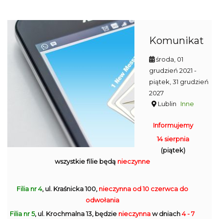
Komunikat
środa, 01
grudzień 2021
-
piątek, 31 grudzień
2027
Lublin
Inne
Informujemy
14 sierpnia
(piątek)
wszystkie filie będą
nieczynne
Filia nr 4
, ul. Kraśnicka 100,
nieczynna
od 10 czerwca do
odwołania
Filia nr 5
, ul. Krochmalna 13, będzie
nieczynna
w dniach
4 - 7