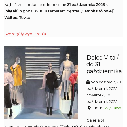
Najbliższe spotkanie odbędzie się
31 października 2025 r.
(piątek) o godz. 16.00
, a tematem będzie
„Gambit Królowej”
Waltera Tevisa
.
Szczegóły wydarzenia
Dolce Vita /
do 31
października
poniedziałek, 20
październik 2025
-
czwartek, 30
październik 2025
Lublin
Wystawy
Galeria 31
zaprasza na wernisaż wystawy
"Dolce Vita"
. Swoje obrazy