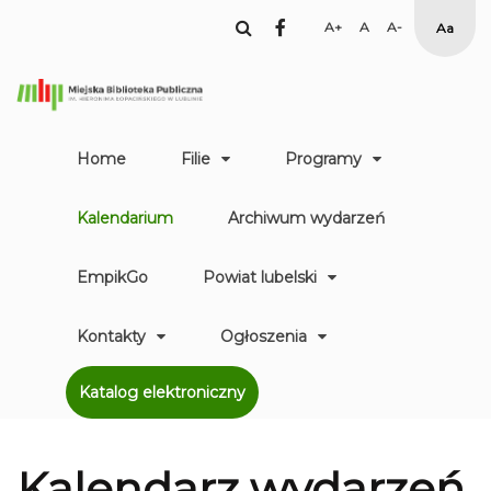
facebook
Set
Set
Set
High
Larger
Default
Smaller
Contr
Font
Font
Font
Yellow
Black
mode
Home
Filie
Programy
Kalendarium
Archiwum wydarzeń
EmpikGo
Powiat lubelski
Kontakty
Ogłoszenia
Katalog elektroniczny
Kalendarz
wydarzeń