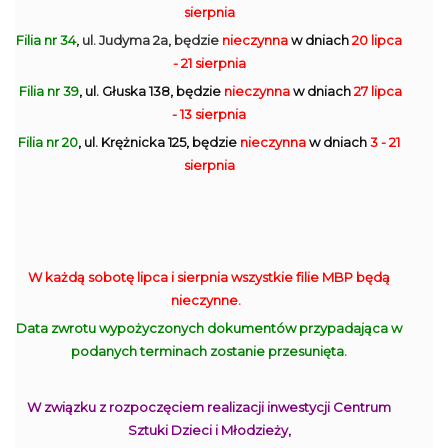
sierpnia
Filia nr 34
, ul. Judyma 2a, będzie
nieczynna
w dniach
20 lipca
- 21 sierpnia
Filia nr 39
, ul. Głuska 138, będzie
nieczynna
w dniach
27 lipca
- 13 sierpnia
Filia nr 20
, ul. Krężnicka 125, będzie
nieczynna
w dniach
3 - 21
sierpnia
W każdą sobotę lipca i sierpnia wszystkie filie MBP będą
nieczynne.
Data zwrotu wypożyczonych dokumentów przypadająca w
podanych terminach zostanie przesunięta.
W związku z rozpoczęciem realizacji inwestycji Centrum
Sztuki Dzieci i Młodzieży,