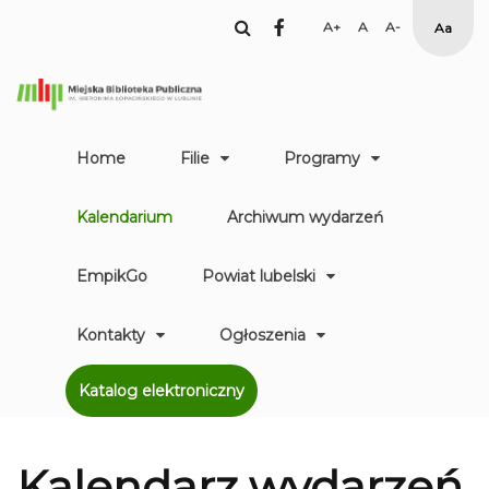
facebook
Set
Set
Set
High
Larger
Default
Smaller
Contr
Font
Font
Font
Yellow
Black
mode
Home
Filie
Programy
Kalendarium
Archiwum wydarzeń
EmpikGo
Powiat lubelski
Kontakty
Ogłoszenia
Katalog elektroniczny
Kalendarz
wydarzeń