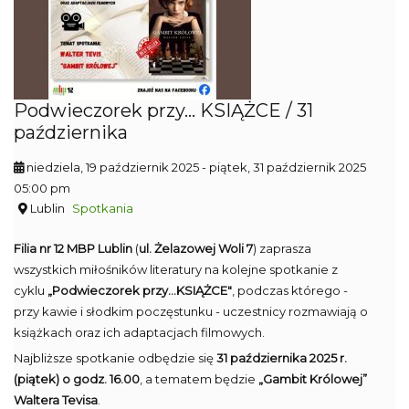
Podwieczorek przy... KSIĄŻCE / 31
października
niedziela, 19 październik 2025
- piątek, 31 październik 2025
05:00 pm
Lublin
Spotkania
Filia nr 12 MBP Lublin
(
ul. Żelazowej Woli 7
) zaprasza
wszystkich miłośników literatury na kolejne spotkanie z
cyklu
„Podwieczorek przy...KSIĄŻCE"
, podczas którego -
przy kawie i słodkim poczęstunku - uczestnicy rozmawiają o
książkach oraz ich adaptacjach filmowych.
Najbliższe spotkanie odbędzie się
31 października 2025 r.
(piątek) o godz. 16.00
, a tematem będzie
„Gambit Królowej”
Waltera Tevisa
.