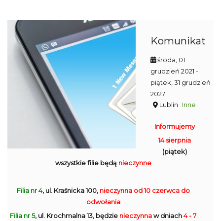
Komunikat
środa, 01
grudzień 2021
-
piątek, 31 grudzień
2027
Lublin
Inne
Informujemy
14 sierpnia
(piątek)
wszystkie filie będą
nieczynne
Filia nr 4
, ul. Kraśnicka 100,
nieczynna
od 10 czerwca do
odwołania
Filia nr 5
, ul. Krochmalna 13, będzie
nieczynna
w dniach
4 - 7