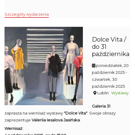
Szczegóły wydarzenia
Dolce Vita /
do 31
października
poniedziałek, 20
październik 2025
-
czwartek, 30
październik 2025
Lublin
Wystawy
Galeria 31
zaprasza na wernisaż wystawy
"Dolce Vita"
. Swoje obrazy
zaprezentuje
Valeriia Iesalova Jasińska
.
Wernisaż: