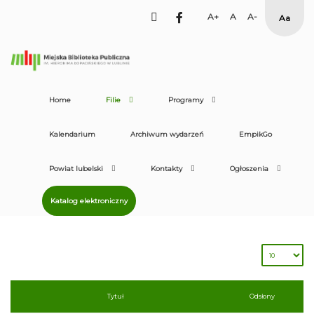
facebook
Set
Set
Set
High
Larger
Default
Smaller
Contras
Font
Font
Font
Yellow
Black
mode
Home
Filie
Programy
Kalendarium
Archiwum wydarzeń
EmpikGo
Powiat lubelski
Kontakty
Ogłoszenia
Katalog elektroniczny
Tytuł
Odsłony