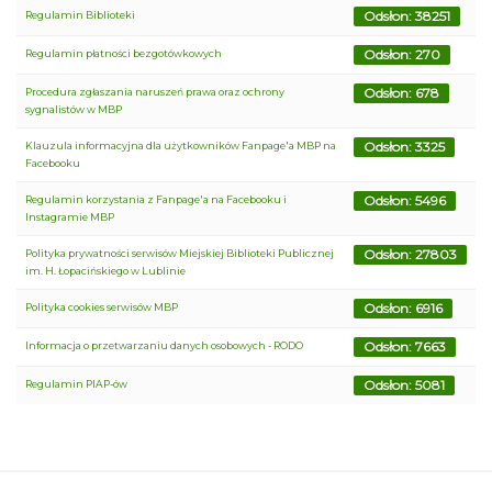
Odsłon: 38251
Regulamin Biblioteki
Odsłon: 270
Regulamin płatności bezgotówkowych
Odsłon: 678
Procedura zgłaszania naruszeń prawa oraz ochrony
sygnalistów w MBP
Odsłon: 3325
Klauzula informacyjna dla użytkowników Fanpage'a MBP na
Facebooku
Odsłon: 5496
Regulamin korzystania z Fanpage'a na Facebooku i
Instagramie MBP
Odsłon: 27803
Polityka prywatności serwisów Miejskiej Biblioteki Publicznej
im. H. Łopacińskiego w Lublinie
Odsłon: 6916
Polityka cookies serwisów MBP
Odsłon: 7663
Informacja o przetwarzaniu danych osobowych - RODO
Odsłon: 5081
Regulamin PIAP-ów