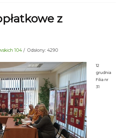
opłatkowe z
kowskich 104
Odsłony: 4290
12
grudnia
Filia nr
31