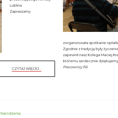
Lublina.
Zapraszamy
zorganizowała spotkanie opłatk
Zgodnie z tradycją były życzeni
zapewnił nasz Kolega Maciej Kr
któremu serdecznie dziękujemy z
Pracownicy filii
CZYTAJ WIĘCEJ...
 Narodzenia