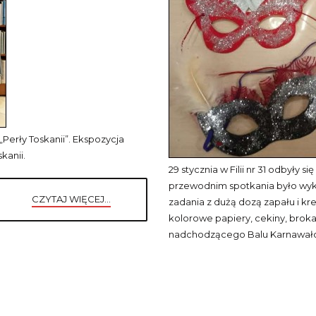
Perły Toskanii”. Ekspozycja
kanii.
29 stycznia w Filii nr 31 odbyły
przewodnim spotkania było wyk
CZYTAJ WIĘCEJ...
zadania z dużą dozą zapału i kr
kolorowe papiery, cekiny, broka
nadchodzącego Balu Karnawał