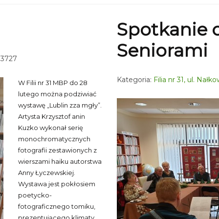
Spotkanie 
Seniorami
 3727
Kategoria:
Filia nr 31, ul. Nał
W Filii nr 31 MBP do 28
lutego można podziwiać
wystawę „Lublin zza mgły”.
Artysta Krzysztof anin
Kuzko wykonał serię
monochromatycznych
fotografii zestawionych z
wierszami haiku autorstwa
Anny Łyczewskiej.
Wystawa jest pokłosiem
poetycko-
fotograficznego tomiku,
prezentującego klimaty