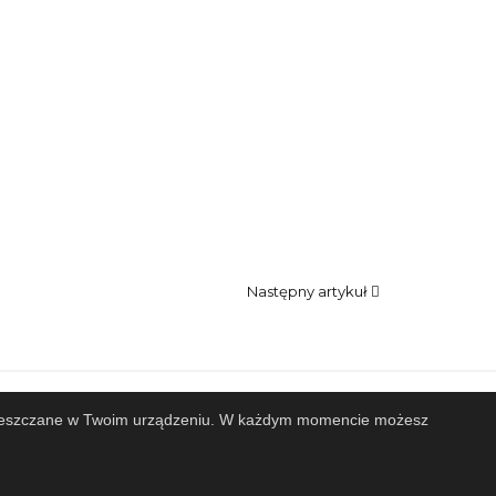
Następny artykuł
 zamieszczane w Twoim urządzeniu. W każdym momencie możesz
Projekt i wykonanie
Design-Joomla.pl