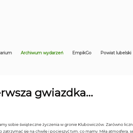
arium
Archiwum wydarzeń
EmpikGo
Powiat lubelski
rwsza gwiazdka...
amy sobie świąteczne życzenia w gronie Klubowiczów. Zarówno liczne p
 zatrzymać się na chwilę i pocieszyć tym, co mamy. Miła atmosfera, 