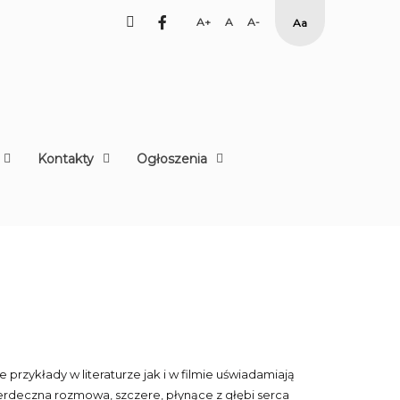
facebook
Set
Set
Set
High
Larger
Default
Smaller
Contrast
Font
Font
Font
Yellow
Black
mode
Kontakty
Ogłoszenia
rzykłady w literaturze jak i w filmie uświadamiają
serdeczna rozmowa, szczere, płynące z głębi serca