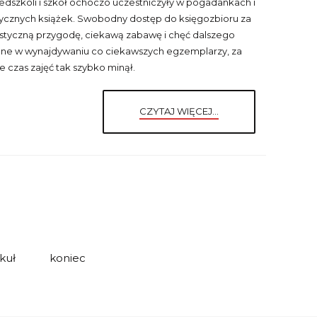
zedszkoli i szkół ochoczo uczestniczyły w pogadankach i
ycznych książek. Swobodny dostęp do księgozbioru za
styczną przygodę, ciekawą zabawę i chęć dalszego
one w wynajdywaniu co ciekawszych egzemplarzy, za
 czas zajęć tak szybko minął.
CZYTAJ WIĘCEJ...
kuł
koniec