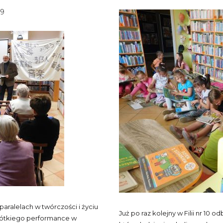
59
aralelach w twórczości i życiu
Już po raz kolejny w Filii nr 10 od
krótkiego performance w