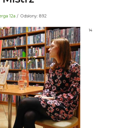
berga 12a
Odsłony: 892
14