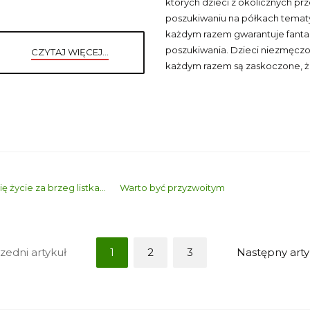
których dzieci z okolicznych pr
poszukiwaniu na półkach temat
każdym razem gwarantuje fanta
poszukiwania. Dzieci niezmęcz
CZYTAJ WIĘCEJ...
każdym razem są zaskoczone, że
ę życie za brzeg listka...
Warto być przyzwoitym
zedni artykuł
1
2
3
Następny arty