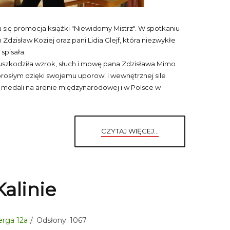
ła się promocja książki "Niewidomy Mistrz". W spotkaniu
n Zdzisław Koziej oraz pani Lidia Glejf, która niezwykłe
spisała.
uszkodziła wzrok, słuch i mowę pana Zdzisława.Mimo
dorosłym dzięki swojemu uporowi i wewnętrznej sile
i medali na arenie międzynarodowej i w Polsce w
CZYTAJ WIĘCEJ...
Kalinie
berga 12a
Odsłony: 1067