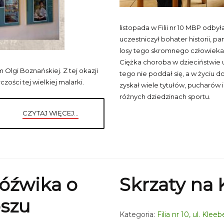
listopada w Filii nr 10 MBP odby
uczestniczył bohater historii, pa
losy tego skromnego człowieka 
Ciężka choroba w dzieciństwie 
 Olgi Boznańskiej. Z tej okazji
tego nie poddał się, a w życiu 
ości tej wielkiej malarki.
zyskał wiele tytułów, pucharów 
różnych dziedzinach sportu.
CZYTAJ WIĘCEJ...
Jóźwika o
Skrzaty na 
oszu
Kategoria:
Filia nr 10, ul. Klee