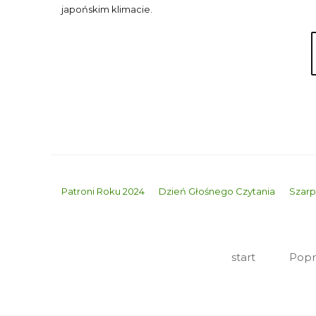
japońskim klimacie.
Patroni Roku 2024
Dzień Głośnego Czytania
Szarpi
start
Popr