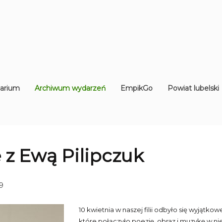
arium
Archiwum wydarzeń
EmpikGo
Powiat lubelski
 z Ewą Pilipczuk
9
10 kwietnia w naszej filii odbyło się wyjątko
które połączyło poezję, obraz i muzykę w ni