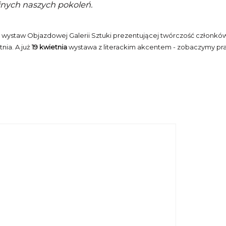
ejnych naszych pokoleń.
l wystaw Objazdowej Galerii Sztuki prezentującej twórczość członkó
nia. A już
19 kwietnia
wystawa z literackim akcentem - zobaczymy p