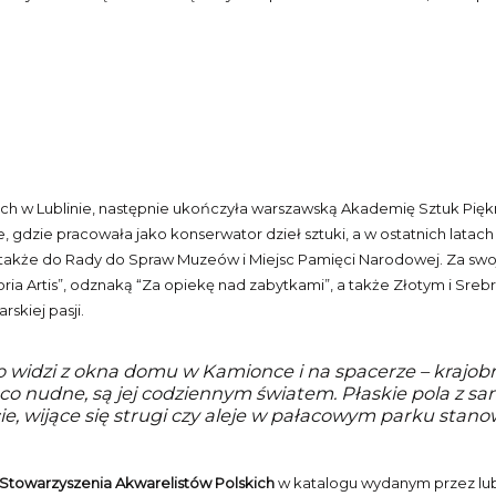
ch w Lublinie, następnie ukończyła warszawską Akademię Sztuk Piękny
ie pracowała jako konserwator dzieł sztuki, a w ostatnich latach pe
y także do Rady do Spraw Muzeów i Miejsc Pamięci Narodowej. Za 
ria Artis”, odznaką “Za opiekę nad zabytkami”, a także Złotym i Sr
rskiej pasji.
o widzi z okna domu w Kamionce i na spacerze – krajobra
eco nudne, są jej codziennym światem. Płaskie pola z 
ie, wijące się strugi czy aleje w pałacowym parku stan
 Stowarzyszenia Akwarelistów Polskich
w katalogu wydanym przez lube