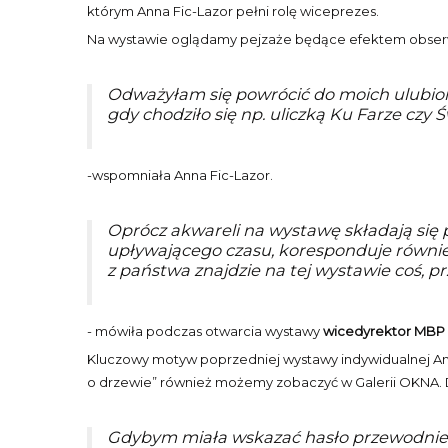
którym Anna Fic-Lazor pełni rolę wiceprezes.
Na wystawie oglądamy pejzaże będące efektem obserwacji
Odważyłam się powrócić do moich ulubion
gdy chodziło się np. uliczką Ku Farze cz
-wspomniała Anna Fic-Lazor.
Oprócz akwareli na wystawę składają się 
upływającego czasu, koresponduje również
z państwa znajdzie na tej wystawie coś, p
- mówiła podczas otwarcia wystawy
wicedyrektor MBP L
Kluczowy motyw poprzedniej wystawy indywidualnej Ann
o drzewie” również możemy zobaczyć w Galerii OKNA. 
Gdybym miała wskazać hasło przewodnie wy