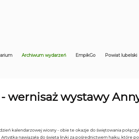
arium
Archiwum wydarzeń
EmpikGo
Powiat lubelski
 - wernisaż wystawy Anny
 dzień kalendarzowej wiosny - obie te okazje do świętowania połącz
ie. Artystka nawiązała do święta liryki za pośrednictwem haiku, któr