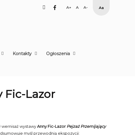
facebook
Set
Set
Set
High
Larger
Default
Smaller
Contrast
Font
Font
Font
Yellow
Black
mode
Kontakty
Ogłoszenia
 Fic-Lazor
ył wernisaż wystawy
Anny Fic-Lazor
Pejzaż Przemijający
e podsumowuje myśl przewodnią ekspozycji: