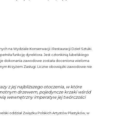
ch na Wydziale Konserwacji i Restauracji Dzieł Sztuki.
łniła funkcję dyrektora. Jest członkinią lubelskiego
swoje dokonania zawodowe została doceniona wieloma
ebrnym Krzyżem Zasługi. Liczne obowiązki zawodowe nie
zy z jej najbliższego otoczenia, w które
samotnym drzewem, pojedyncze krzaki wśród
owią wewnętrzny imperatyw jej twórczości
lski oddział Związku Polskich Artystów Plastyków, w