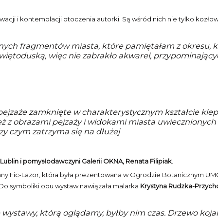
 i kontemplacji otoczenia autorki. Są wśród nich nie tylko kozłowieck
ych fragmentów miasta, które pamiętałam z okresu, k
y Świętoduską, więc nie zabrakło akwarel, przypominają
pejzaże zamknięte w charakterystycznym kształcie klep
 z obrazami pejzaży i widokami miasta uwiecznionych o
rzy czym zatrzyma się na dłużej
ublin i pomysłodawczyni Galerii OKNA, Renata Filipiak
.
y Fic-Lazor, która była prezentowana w Ogrodzie Botanicznym UMCS 
Do symboliki obu wystaw nawiązała malarka
Krystyna Rudzka-Przyc
stawy, którą oglądamy, byłby nim czas. Drzewo kojarzy 