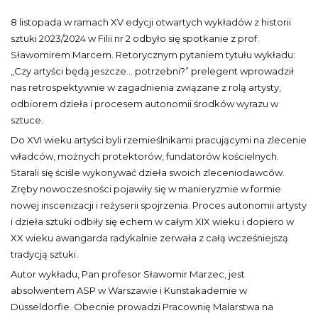
8 listopada w ramach XV edycji otwartych wykładów z historii
sztuki 2023/2024 w Filii nr 2 odbyło się spotkanie z prof.
Sławomirem Marcem. Retorycznym pytaniem tytułu wykładu:
„Czy artyści będą jeszcze... potrzebni?” prelegent wprowadził
nas retrospektywnie w zagadnienia związane z rolą artysty,
odbiorem dzieła i procesem autonomii środków wyrazu w
sztuce.
Do XVI wieku artyści byli rzemieślnikami pracującymi na zlecenie
władców, możnych protektorów, fundatorów kościelnych.
Starali się ściśle wykonywać dzieła swoich zleceniodawców.
Zręby nowoczesności pojawiły się w manieryzmie w formie
nowej inscenizacji i reżyserii spojrzenia. Proces autonomii artysty
i dzieła sztuki odbiły się echem w całym XIX wieku i dopiero w
XX wieku awangarda radykalnie zerwała z całą wcześniejszą
tradycją sztuki.
Autor wykładu, Pan profesor Sławomir Marzec, jest
absolwentem ASP w Warszawie i Kunstakademie w
Düsseldorfie. Obecnie prowadzi Pracownię Malarstwa na