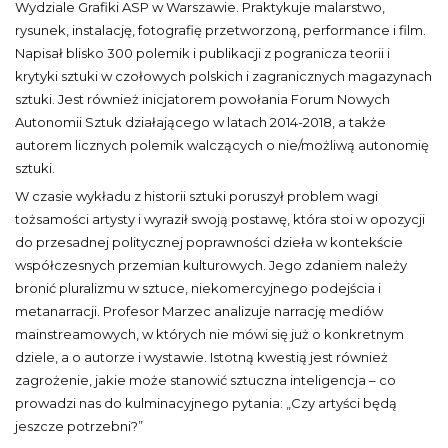
Wydziale Grafiki ASP w Warszawie. Praktykuje malarstwo,
rysunek, instalację, fotografię przetworzoną, performance i film.
Napisał blisko 300 polemik i publikacji z pogranicza teorii i
krytyki sztuki w czołowych polskich i zagranicznych magazynach
sztuki. Jest również inicjatorem powołania Forum Nowych
Autonomii Sztuk działającego w latach 2014-2018, a także
autorem licznych polemik walczących o nie/możliwą autonomię
sztuki.
W czasie wykładu z historii sztuki poruszył problem wagi
tożsamości artysty i wyraził swoją postawę, która stoi w opozycji
do przesadnej politycznej poprawności dzieła w kontekście
współczesnych przemian kulturowych. Jego zdaniem należy
bronić pluralizmu w sztuce, niekomercyjnego podejścia i
metanarracji. Profesor Marzec analizuje narrację mediów
mainstreamowych, w których nie mówi się już o konkretnym
dziele, a o autorze i wystawie. Istotną kwestią jest również
zagrożenie, jakie może stanowić sztuczna inteligencja – co
prowadzi nas do kulminacyjnego pytania: „Czy artyści będą
jeszcze potrzebni?”