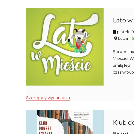
Lato w 
piątek, 
Lublin
Serdecznie
Mieście! W 
umilą letn
czas w twó
Szczegóły wydarzenia
Klub do