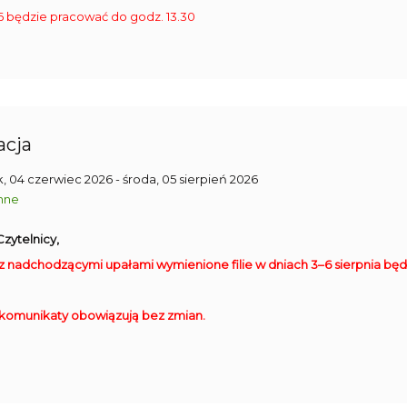
9 926 będzie pracować do godz. 13.30
acja
, 04 czerwiec 2026
- środa, 05 sierpień 2026
nne
zytelnicy,
z nadchodzącymi upałami wymienione filie w dniach 3–6 sierpnia będ
komunikaty obowiązują bez zmian.