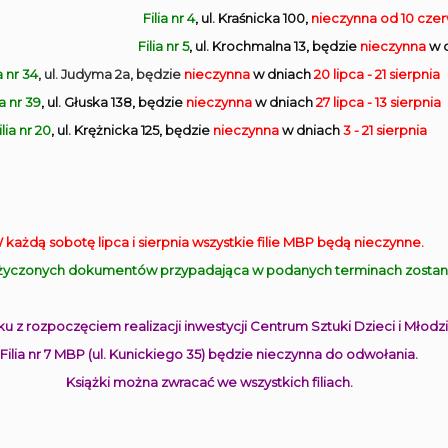
Filia nr 4
, ul. Kraśnicka 100,
nieczynna
od 10 cze
Filia nr 5
, ul. Krochmalna 13, będzie
nieczynna
w 
a nr 34
, ul. Judyma 2a, będzie
nieczynna
w dniach
20 lipca - 21 sierpnia
ia nr 39
, ul. Głuska 138, będzie
nieczynna
w dniach
27 lipca - 13 sierpnia
ilia nr 20
, ul. Krężnicka 125, będzie
nieczynna
w dniach
3 - 21 sierpnia
 każdą sobotę lipca i sierpnia wszystkie filie MBP będą nieczynne.
yczonych dokumentów przypadająca w podanych terminach zostanie
u z rozpoczęciem realizacji inwestycji Centrum Sztuki Dzieci i Młodzi
Filia nr 7 MBP (ul. Kunickiego 35) będzie nieczynna do odwołania.
Książki można zwracać we wszystkich filiach.