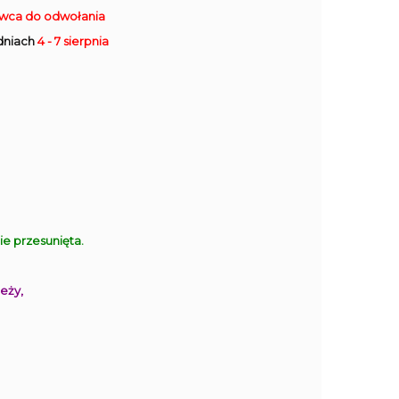
rwca do odwołania
dniach
4 - 7 sierpnia
 przesunięta.
eży,