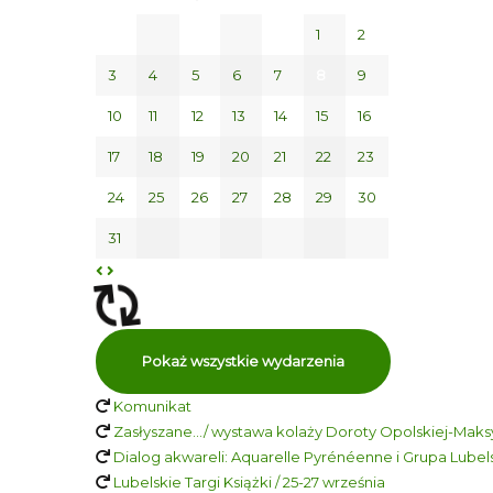
1
2
3
4
5
6
7
8
9
10
11
12
13
14
15
16
17
18
19
20
21
22
23
24
25
26
27
28
29
30
31
Pokaż wszystkie wydarzenia
Komunikat
Zasłyszane…/ wystawa kolaży Doroty Opolskiej-Maksy
Dialog akwareli: Aquarelle Pyrénéenne i Grupa Lubelsk
Lubelskie Targi Książki / 25-27 września