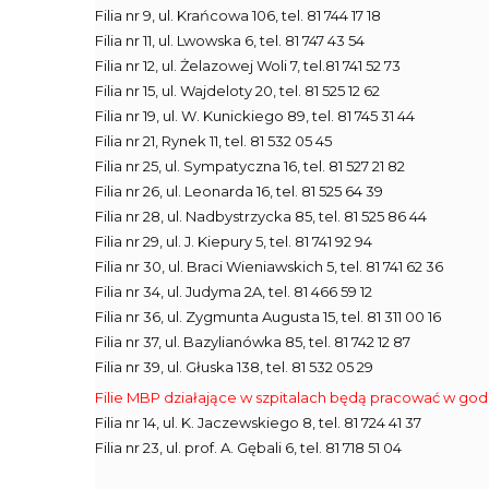
Filia nr 9, ul. Krańcowa 106, tel. 81 744 17 18
Filia nr 11, ul. Lwowska 6, tel. 81 747 43 54
Filia nr 12, ul. Żelazowej Woli 7, tel.81 741 52 73
Filia nr 15, ul. Wajdeloty 20, tel. 81 525 12 62
Filia nr 19, ul. W. Kunickiego 89, tel. 81 745 31 44
Filia nr 21, Rynek 11, tel. 81 532 05 45
Filia nr 25, ul. Sympatyczna 16, tel. 81 527 21 82
Filia nr 26, ul. Leonarda 16, tel. 81 525 64 39
Filia nr 28, ul. Nadbystrzycka 85, tel. 81 525 86 44
Filia nr 29, ul. J. Kiepury 5, tel. 81 741 92 94
Filia nr 30, ul. Braci Wieniawskich 5, tel. 81 741 62 36
Filia nr 34, ul. Judyma 2A, tel. 81 466 59 12
Filia nr 36, ul. Zygmunta Augusta 15, tel. 81 311 00 16
Filia nr 37, ul. Bazylianówka 85, tel. 81 742 12 87
Filia nr 39, ul. Głuska 138, tel. 81 532 05 29
Filie MBP działające w szpitalach będą pracować w god
Filia nr 14, ul. K. Jaczewskiego 8, tel. 81 724 41 37
Filia nr 23, ul. prof. A. Gębali 6, tel. 81 718 51 04