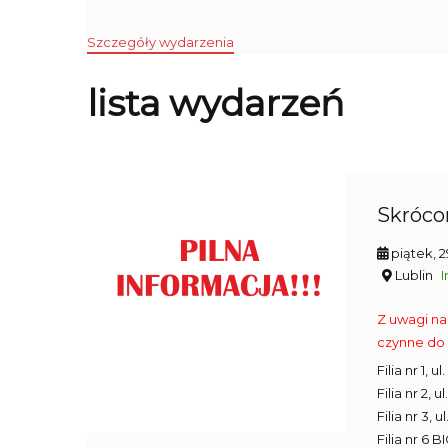
Szczegóły wydarzenia
lista wydarzeń
Skrócon
piątek, 
Lublin
I
Z uwagi na
czynne do 
Filia nr 1, 
Filia nr 2, 
Filia nr 3, 
Filia nr 6 B