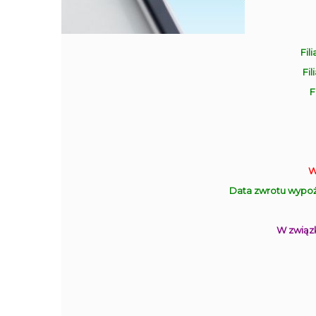
Fili
Fil
F
W
Data zwrotu wypoż
W związk