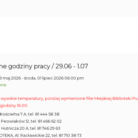
e godziny pracy / 29.06 - 1.07
29 maj 2026
- środa, 01 lipiec 2026 06:00 pm
nne
 wysokie temperatury, poniżej wymienione filie Miejskiej Biblioteki Pu
godziny 16.00:
ul. Kościelna 7 A, tel. 81 444 58 38
ul. Peowiaków 12, tel. 81 466 62 02
ul. Hutnicza 20 A, tel. 81 746 29 63
IOTEKA, Al. Racławickie 22, tel. 81 710 38 73