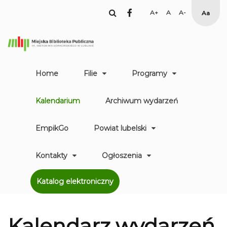
facebook
Set
Set
Set
High
Larger
Default
Smaller
Contr
Font
Font
Font
Yellow
Black
mode
Home
Filie
Programy
Kalendarium
Archiwum wydarzeń
EmpikGo
Powiat lubelski
Kontakty
Ogłoszenia
Katalog elektroniczny
Kalendarz
wydarzeń