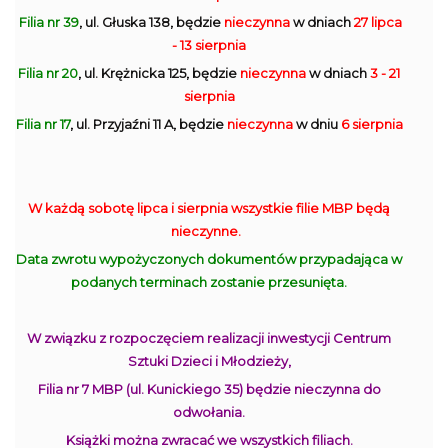
Filia nr 39
, ul. Głuska 138, będzie
nieczynna
w dniach
27 lipca
- 13 sierpnia
Filia nr 20
, ul. Krężnicka 125, będzie
nieczynna
w dniach
3 - 21
sierpnia
Filia nr 17
, ul. Przyjaźni 11 A, będzie
nieczynna
w dniu
6 sierpnia
W każdą sobotę lipca i sierpnia wszystkie filie MBP będą
nieczynne.
Data zwrotu wypożyczonych dokumentów przypadająca w
podanych terminach zostanie przesunięta.
W związku z rozpoczęciem realizacji inwestycji Centrum
Sztuki Dzieci i Młodzieży,
Filia nr 7 MBP (ul. Kunickiego 35) będzie nieczynna do
odwołania.
Książki można zwracać we wszystkich filiach.