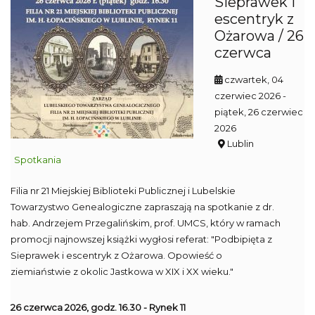
Sieprawek i
escentryk z
Ożarowa / 26
czerwca
czwartek, 04
czerwiec 2026
-
piątek, 26 czerwiec
2026
Lublin
Spotkania
Filia nr 21 Miejskiej Biblioteki Publicznej i Lubelskie
Towarzystwo Genealogiczne zapraszają na spotkanie z dr.
hab. Andrzejem Przegalińskim, prof. UMCS, który w ramach
promocji najnowszej książki wygłosi referat: "Podbipięta z
Sieprawek i escentryk z Ożarowa. Opowieść o
ziemiaństwie z okolic Jastkowa w XIX i XX wieku."
26 czerwca 2026, godz. 16.30 - Rynek 11