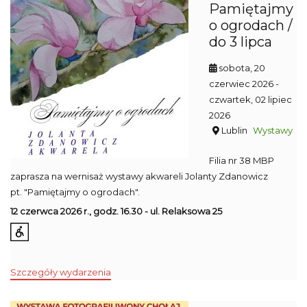
Pamiętajmy
o ogrodach /
do 3 lipca
sobota, 20
czerwiec 2026
-
czwartek, 02 lipiec
2026
Lublin
Wystawy
Filia nr 38 MBP
zaprasza na wernisaż wystawy akwareli Jolanty Zdanowicz
pt. "Pamiętajmy o ogrodach".
12 czerwca 2026 r., godz. 16.30 - ul. Relaksowa 25
Szczegóły wydarzenia