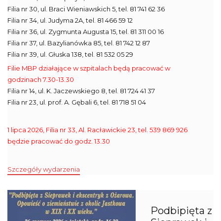
Filia nr 30, ul. Braci Wieniawskich 5, tel. 81 741 62 36
Filia nr 34, ul. Judyma 2A, tel. 81 466 59 12
Filia nr 36, ul. Zygmunta Augusta 15, tel. 81 311 00 16
Filia nr 37, ul. Bazylianówka 85, tel. 81 742 12 87
Filia nr 39, ul. Głuska 138, tel. 81 532 05 29
Filie MBP działające w szpitalach będą pracować w
godzinach 7.30-13.30
Filia nr 14, ul. K. Jaczewskiego 8, tel. 81 724 41 37
Filia nr 23, ul. prof. A. Gębali 6, tel. 81 718 51 04
1 lipca 2026, Filia nr 33, Al. Racławickie 23, tel. 539 869 926
będzie pracować do godz. 13.30
Szczegóły wydarzenia
Podbipięta z