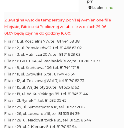
pm
Lublin
Inne
Z uwagi na wysokie temperatury, poniżej wymienione filie
Miejskiej Biblioteki Publicznej w Lublinie w dniach 29.06–
01.07 będą czynne do godziny 16.00:
Filia nr 1, ul. Kościelna 7 A, tel. 81 444 58 38
Filia nr 2, ul. Peowiaków 12, tel. 81 466 62 02
Filia nr 3, ul. Hutnicza 20 A, tel. 81 746 29 63
Filia nr 6 BIOTEKA, Al. Racławickie 22, tel. 81 710 38 73
Filia nr 9, ul. Krańcowa 106, tel. 81 744 17 18
Filia nr 11, ul. Lwowska 6, tel. 81 747 43 54
Filia nr 12, ul. Żelazowej Woli 7, tel.81 741 52 73
Filia nr 15, ul. Wajdeloty 20, tel. 81 525 12 62
Filia nr 19, ul. W. Kunickiego 89, tel. 81 745 31 44
Filia nr 21, Rynek 11, tel. 81 532 05 45
Filia nr 25, ul. Sympatyczna 16, tel. 81 527 21 82
Filia nr 26, ul. Leonarda 16, tel. 81 525 64 39
Filia nr 28, ul. Nadbystrzycka 85, tel. 81 525 86 44
Filia nr 29, ul. J. Kiepury 5, tel. 81 741 92 94