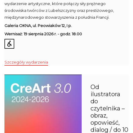
wydarzenie artystyczne, które połączy siły prężnego
środowiska twórców z Lubelszczyzny oraz prestiżowego,
międzynarodowego stowarzyszenia z południa Francji.
Galeria OKNA,
ul. Peowiaków 12, I p.
Wernisaż: 19 sierpnia 2026 r. - g
odz. 18.00
Szczegóły wydarzenia
Od
ilustratora
do
czytelnika –
obraz,
opowieść,
dialog / do 10