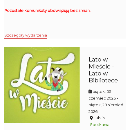
Pozostałe komunikaty obowiązują bez zmian.
Szczegóły wydarzenia
Lato w
Mieście -
Lato w
Bibliotece
piątek, 05
czerwiec 2026
-
piątek, 28 sierpień
2026
Lublin
Spotkania