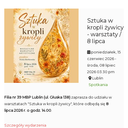
Sztuka w
kropli żywicy
- warsztaty /
8 lipca
poniedziałek, 15
czerwiec 2026
-
środa, 08 lipiec
2026 03:30 pm
Lublin
Spotkania
Filia nr 39 MBP Lublin (ul. Głuska 138)
zaprasza do udziału w
warsztatach "Sztuka w kropli żywicy", które odbędą się
8
lipca 2026 r. o godz. 14.00
.
Szczegóły wydarzenia