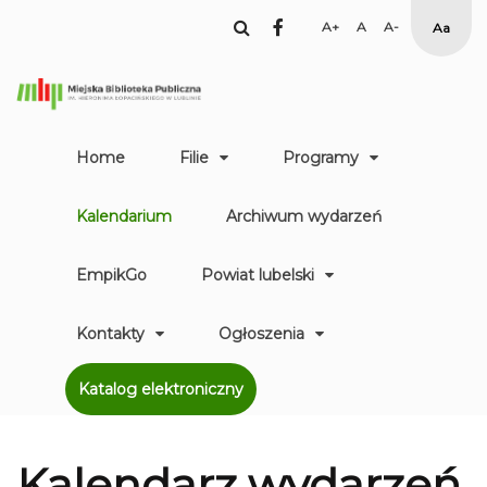
facebook
Set
Set
Set
High
Larger
Default
Smaller
Contr
Font
Font
Font
Yellow
Black
mode
Home
Filie
Programy
Kalendarium
Archiwum wydarzeń
EmpikGo
Powiat lubelski
Kontakty
Ogłoszenia
Katalog elektroniczny
Kalendarz
wydarzeń