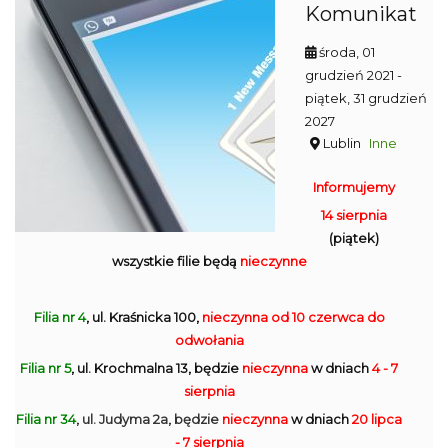
Komunikat
środa, 01
grudzień 2021
-
piątek, 31 grudzień
2027
Lublin
Inne
Informujemy
14 sierpnia
(piątek)
wszystkie filie będą
nieczynne
Filia nr 4
, ul. Kraśnicka 100,
nieczynna
od 10 czerwca do
odwołania
Filia nr 5
, ul. Krochmalna 13, będzie
nieczynna
w dniach
4 - 7
sierpnia
Filia nr 34
, ul. Judyma 2a, będzie
nieczynna
w dniach
20 lipca
- 7 sierpnia