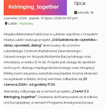
lipca
wtorek, 16
czerwiec 2026
- piątek, 10 lipiec 2026 04:00 pm
Lublin
Wystawy
Miejska Biblioteka Publiczna w Lublinie wspólnie z Urzędem
Miasta Lublin realizuje projekt
„Od ilustratora do czytelnika –
obraz, opowieść, dialog”
skierowany do uczniów
Lubelskiego Centrum Kształcenia Zawodowego i
Ustawicznego im. Krzysztofa Kamila Baczyńskiego oraz
młodzieży w wieku 12-14 lat. Projekt jest okazją do spotkań
twórczych, dialogu międzypokoleniowego oraz integracji.
Efekty twórczej pracy warsztatowej będzie można obejrzeć
na wystawie w Biblio, której wernisaż odbędzie się
23
czerwca 2026 r. od godziny 17.00
.
Warsztaty odbywają się w ramach projektu
„CreArt 3.0
#stringing_together”
. Działanie dofinansowane ze środków
Unii Europejskiej, w ramach Programu Kreatywna Europa.