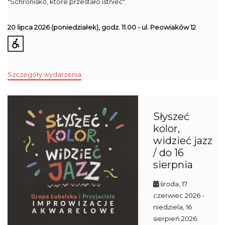
"Schronisko, które przestało istnieć".
20 lipca 2026
(poniedziałek), godz. 11.00 - ul. Peowiaków 12
Szczegóły wydarzenia
Słyszeć
kolor,
widzieć jazz
/ do 16
sierpnia
środa, 17
czerwiec 2026
-
niedziela, 16
sierpień 2026