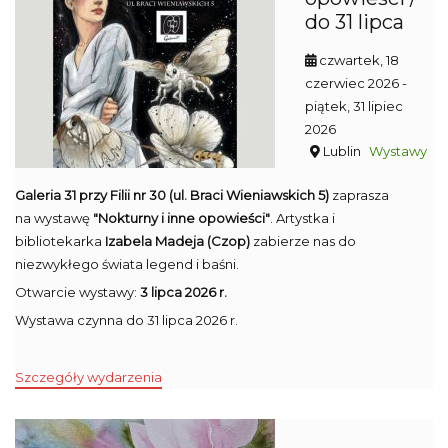
do 31 lipca
czwartek, 18
czerwiec 2026
-
piątek, 31 lipiec
2026
Lublin
Wystawy
Galeria 31 przy Filii nr 30 (ul. Braci Wieniawskich 5)
zaprasza
na wystawę
"Nokturny i inne opowieści"
. Artystka i
bibliotekarka
Izabela Madeja (Czop)
zabierze nas do
niezwykłego świata legend i baśni.
Otwarcie wystawy:
3 lipca 2026 r.
Wystawa czynna do 31 lipca 2026 r.
Szczegóły wydarzenia