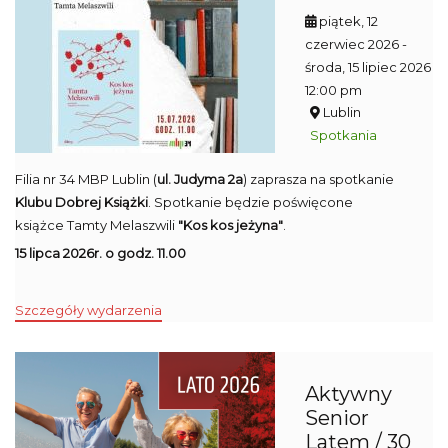
piątek, 12
czerwiec 2026
-
środa, 15 lipiec 2026
12:00 pm
Lublin
Spotkania
Filia nr 34 MBP Lublin (
ul. Judyma 2a
) zaprasza na spotkanie
Klubu Dobrej Książki
. Spotkanie będzie poświęcone
książce Tamty Melaszwili
"Kos kos jeżyna"
.
15 lipca 2026r. o godz. 11.00
Szczegóły wydarzenia
Aktywny
Senior
Latem / 30