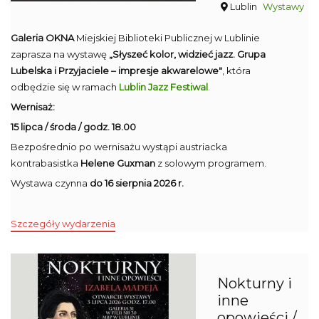
Lublin
Wystawy
Galeria OKNA
Miejskiej Biblioteki Publicznej w Lublinie
zaprasza na wystawę
„Słyszeć kolor, widzieć jazz. Grupa
Lubelska i Przyjaciele – impresje akwarelowe"
, która
odbędzie się w ramach
Lublin Jazz Festiwal
.
Wernisaż:
15 lipca / środa / godz. 18.00
Bezpośrednio po wernisażu wystąpi austriacka
kontrabasistka
Helene Guxman
z solowym programem.
Wystawa czynna
do 16 sierpnia 2026 r.
Szczegóły wydarzenia
Nokturny i
inne
opowieści /