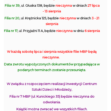
Filia nr 39
, ul. Głuska 138, będzie
nieczynna
w dniach
27 lipca
- 13 sierpnia
Filia nr 20
, ul. Krężnicka 125, będzie
nieczynna
w dniach
3 - 21
sierpnia
Filia nr 17
, ul. Przyjaźni 11 A, będzie
nieczynna
w dniu
6 sierpnia
W każdą sobotę lipca i sierpnia wszystkie filie MBP będą
nieczynne.
Data zwrotu wypożyczonych dokumentów przypadająca w
podanych terminach zostanie przesunięta.
W związku z rozpoczęciem realizacji inwestycji Centrum
Sztuki Dzieci i Młodzieży,
Filia nr 7 MBP (ul. Kunickiego 35) będzie nieczynna do
odwołania.
Książki można zwracać we wszystkich filiach.