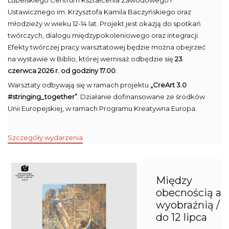
Lubelskiego Centrum Kształcenia Zawodowego i
Ustawicznego im. Krzysztofa Kamila Baczyńskiego oraz
młodzieży w wieku 12-14 lat. Projekt jest okazją do spotkań
twórczych, dialogu międzypokoleniowego oraz integracji.
Efekty twórczej pracy warsztatowej będzie można obejrzeć
na wystawie w Biblio, której wernisaż odbędzie się
23
czerwca 2026 r. od godziny 17.00
.
Warsztaty odbywają się w ramach projektu
„CreArt 3.0
#stringing_together”
. Działanie dofinansowane ze środków
Unii Europejskiej, w ramach Programu Kreatywna Europa.
Szczegóły wydarzenia
Między
obecnością a
wyobraźnią /
do 12 lipca