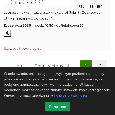
Filia nr 38 MBP
zaprasza na wernisaż wystawy akwareli Jolanty Zdanowicz
pt. "Pamiętajmy o ogrodach".
12 czerwca 2026 r., godz. 16.30 - ul. Relaksowa 25
Szczegóły wydarzenia
start
Poprzedni artykuł
1
2
W celu świadczenia usług na najwyższym poziomie stosujemy
Następny artykuł
koniec
pliki cookies. Korzystanie z serwisu mbp.lublin.pl oznacza, że
będą one zamieszczane w Twoim urządzeniu. W każdym
momencie możesz dokonać zmiany ustawień Twojej przeglądarki.
Więcej informacji znajdziesz w
Polityce prywatności
Rozumiem
Mapa strony
SBP
Sponsorzy