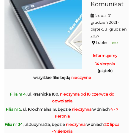
Komunikat
środa, 01
grudzień 2021
-
piątek, 31 grudzień
2027
Lublin
Inne
Informujemy
14 sierpnia
(piątek)
wszystkie filie będą
nieczynne
Filia nr 4
, ul. Kraśnicka 100,
nieczynna
od 10 czerwca do
odwołania
Filia nr 5
, ul. Krochmalna 13, będzie
nieczynna
w dniach
4 - 7
sierpnia
Filia nr 34
, ul. Judyma 2a, będzie
nieczynna
w dniach
20 lipca
- 7 sierpnia