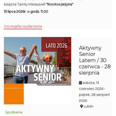
książce Tamty Melaszwili
"Kos kos jeżyna"
.
15 lipca 2026r. o godz. 11.00
Szczegóły wydarzenia
Aktywny
Senior
Latem / 30
czerwca - 28
sierpnia
sobota, 13
czerwiec 2026
-
piątek, 28 sierpień
2026
Lublin
Spotkania