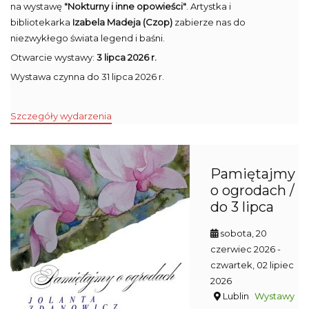
na wystawę
"Nokturny i inne opowieści"
. Artystka i
bibliotekarka
Izabela Madeja (Czop)
zabierze nas do
niezwykłego świata legend i baśni.
Otwarcie wystawy:
3 lipca 2026 r.
Wystawa czynna do 31 lipca 2026 r.
Szczegóły wydarzenia
Pamiętajmy
o ogrodach /
do 3 lipca
sobota, 20
czerwiec 2026
-
czwartek, 02 lipiec
2026
Lublin
Wystawy