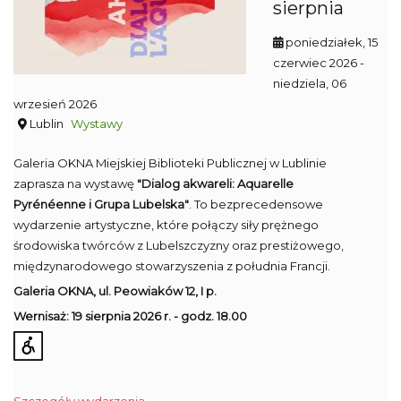
sierpnia
poniedziałek, 15
czerwiec 2026
-
niedziela, 06
wrzesień 2026
Lublin
Wystawy
Galeria OKNA Miejskiej Biblioteki Publicznej w Lublinie
zaprasza na wystawę
"Dialog akwareli: Aquarelle
Pyrénéenne i Grupa Lubelska"
. To bezprecedensowe
wydarzenie artystyczne, które połączy siły prężnego
środowiska twórców z Lubelszczyzny oraz prestiżowego,
międzynarodowego stowarzyszenia z południa Francji.
Galeria OKNA,
ul. Peowiaków 12, I p.
Wernisaż: 19 sierpnia 2026 r. - g
odz. 18.00