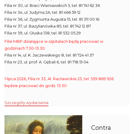
Filia nr 30, ul. Braci Wieniawskich 5, tel. 81 741 62 36
Filia nr 34, ul. Judyma 2A, tel. 81 466 59 12
Filia nr 36, ul. Zygmunta Augusta 15, tel. 81 311 00 16
Filia nr 37, ul. Bazylianówka 85, tel. 81 742 12 87
Filia nr 39, ul. Głuska 138, tel. 81 532 05 29
Filie MBP działające w szpitalach będą pracować w
godzinach 7.30-13.30
Filia nr 14, ul. K. Jaczewskiego 8, tel. 81 724 41 37
Filia nr 23, ul. prof. A. Gębali 6, tel. 81 718 51 04
1 lipca 2026, Filia nr 33, Al. Racławickie 23, tel. 539 869 926
będzie pracować do godz. 13.30
Szczegóły wydarzenia
Contra