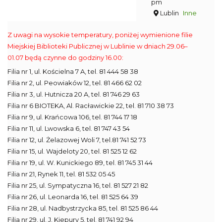
pm
Lublin
Inne
Z uwagi na wysokie temperatury, poniżej wymienione filie
Miejskiej Biblioteki Publicznej w Lublinie w dniach 29.06–
01.07 będą czynne do godziny 16.00:
Filia nr 1, ul. Kościelna 7 A, tel. 81 444 58 38
Filia nr 2, ul. Peowiaków 12, tel. 81 466 62 02
Filia nr 3, ul. Hutnicza 20 A, tel. 81 746 29 63
Filia nr 6 BIOTEKA, Al. Racławickie 22, tel. 81 710 38 73
Filia nr 9, ul. Krańcowa 106, tel. 81 744 17 18
Filia nr 11, ul. Lwowska 6, tel. 81 747 43 54
Filia nr 12, ul. Żelazowej Woli 7, tel.81 741 52 73
Filia nr 15, ul. Wajdeloty 20, tel. 81 525 12 62
Filia nr 19, ul. W. Kunickiego 89, tel. 81 745 31 44
Filia nr 21, Rynek 11, tel. 81 532 05 45
Filia nr 25, ul. Sympatyczna 16, tel. 81 527 21 82
Filia nr 26, ul. Leonarda 16, tel. 81 525 64 39
Filia nr 28, ul. Nadbystrzycka 85, tel. 81 525 86 44
Filia nr 29, ul. J. Kiepury 5, tel. 81 741 92 94