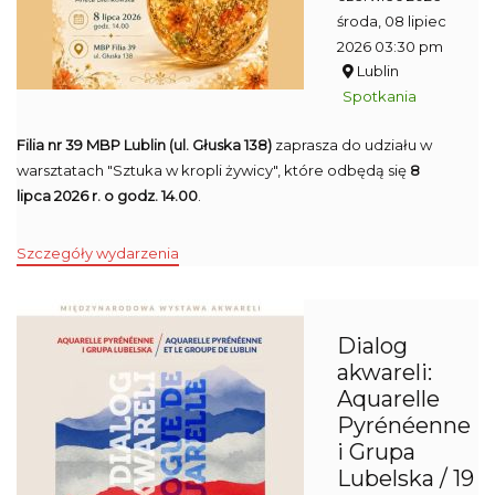
środa, 08 lipiec
2026 03:30 pm
Lublin
Spotkania
Filia nr 39 MBP Lublin (ul. Głuska 138)
zaprasza do udziału w
warsztatach "Sztuka w kropli żywicy", które odbędą się
8
lipca 2026 r. o godz. 14.00
.
Szczegóły wydarzenia
Dialog
akwareli:
Aquarelle
Pyrénéenne
i Grupa
Lubelska / 19