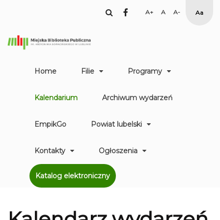
facebook
Set
Set
Set
High
Larger
Default
Smaller
Contr
Font
Font
Font
Yellow
Black
mode
Home
Filie
Programy
Kalendarium
Archiwum wydarzeń
EmpikGo
Powiat lubelski
Kontakty
Ogłoszenia
Katalog elektroniczny
Kalendarz
wydarzeń