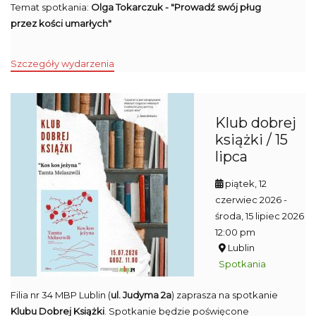
Temat spotkania:
Olga Tokarczuk - "Prowadź swój pług
przez kości umarłych"
Szczegóły wydarzenia
Klub dobrej
książki / 15
lipca
piątek, 12
czerwiec 2026
-
środa, 15 lipiec 2026
12:00 pm
Lublin
Spotkania
Filia nr 34 MBP Lublin (
ul. Judyma 2a
) zaprasza na spotkanie
Klubu Dobrej Książki
. Spotkanie będzie poświęcone