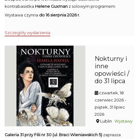
kontrabasistka
Helene Guxman
z solowym programem.
Wystawa czynna
do 16 sierpnia 2026 r.
Szczegóły wydarzenia
Nokturny i
inne
opowieści /
do 31 lipca
czwartek, 18
czerwiec 2026
-
piątek, 31 lipiec
2026
Lublin
Wystawy
Galeria 31 przy Filii nr 30 (ul. Braci Wieniawskich 5)
zaprasza