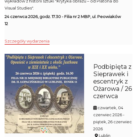
wykładów z historii sztuki "Krytyka obrazu – od Platona do
Visual Studies".
24 czerwca 2026, godz. 17.30 - Filia nr 2 MBP, ul. Peowiaków
12
Szczegóły wydarzenia
Podbipięta z
Sieprawek i
escentryk z
Ożarowa / 26
czerwca
czwartek, 04
czerwiec 2026
-
piątek, 26 czerwiec
2026
Lublin