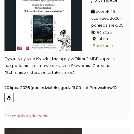
/ 20 lipca
wtorek, 16
czerwiec 2026
-
poniedziałek, 20
lipiec 2026
Lublin
Spotkania
Dyskusyjny Klub Książki działający w Filii nr 2 MBP zaprasza
na spotkanie i rozmowę o książce Sławomira Gortycha
"Schronisko, które przestało istnieć".
20 lipca 2026
(poniedziałek), godz. 11.00 - ul. Peowiaków 12
Szczegóły wydarzenia