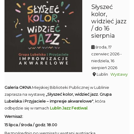
Słyszeć
kolor,
widzieć jazz
/ do 16
sierpnia
środa, 17
czerwiec 2026
-
niedziela, 16
sierpień 2026
Lublin
Wystawy
Galeria OKNA
Miejskiej Biblioteki Publicznej w Lublinie
zaprasza na wystawę
„Słyszeć kolor, widzieć jazz. Grupa
Lubelska i Przyjaciele – impresje akwarelowe"
, która
odbędzie się w ramach
Lublin Jazz Festiwal
.
Wernisaż:
15 lipca / środa / godz. 18.00
Bezpośrednio po wernisażu wystąpi austriacka