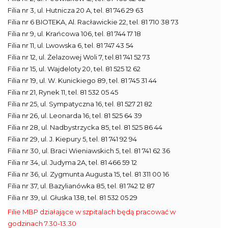
Filia nr 3, ul. Hutnicza 20 A, tel. 81 746 29 63
Filia nr 6 BIOTEKA, Al. Racławickie 22, tel. 81 710 38 73
Filia nr 9, ul. Krańcowa 106, tel. 81 744 17 18
Filia nr 11, ul. Lwowska 6, tel. 81 747 43 54
Filia nr 12, ul. Żelazowej Woli 7, tel.81 741 52 73
Filia nr 15, ul. Wajdeloty 20, tel. 81 525 12 62
Filia nr 19, ul. W. Kunickiego 89, tel. 81 745 31 44
Filia nr 21, Rynek 11, tel. 81 532 05 45
Filia nr 25, ul. Sympatyczna 16, tel. 81 527 21 82
Filia nr 26, ul. Leonarda 16, tel. 81 525 64 39
Filia nr 28, ul. Nadbystrzycka 85, tel. 81 525 86 44
Filia nr 29, ul. J. Kiepury 5, tel. 81 741 92 94
Filia nr 30, ul. Braci Wieniawskich 5, tel. 81 741 62 36
Filia nr 34, ul. Judyma 2A, tel. 81 466 59 12
Filia nr 36, ul. Zygmunta Augusta 15, tel. 81 311 00 16
Filia nr 37, ul. Bazylianówka 85, tel. 81 742 12 87
Filia nr 39, ul. Głuska 138, tel. 81 532 05 29
Filie MBP działające w szpitalach będą pracować w
godzinach 7.30-13.30