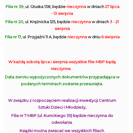
Filia nr 39
, ul. Głuska 138, będzie
nieczynna
w dniach
27 lipca
- 13 sierpnia
Filia nr 20
, ul. Krężnicka 125, będzie
nieczynna
w dniach
3 - 21
sierpnia
Filia nr 17
, ul. Przyjaźni 11 A, będzie
nieczynna
w dniu
6 sierpnia
W każdą sobotę lipca i sierpnia wszystkie filie MBP będą
nieczynne.
Data zwrotu wypożyczonych dokumentów przypadająca w
podanych terminach zostanie przesunięta.
W związku z rozpoczęciem realizacji inwestycji Centrum
Sztuki Dzieci i Młodzieży,
Filia nr 7 MBP (ul. Kunickiego 35) będzie nieczynna do
odwołania.
Książki można zwracać we wszystkich filiach.