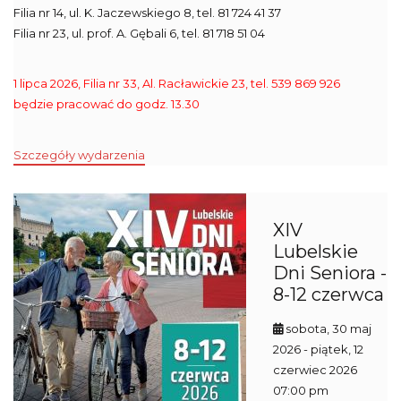
Filia nr 14, ul. K. Jaczewskiego 8, tel. 81 724 41 37
Filia nr 23, ul. prof. A. Gębali 6, tel. 81 718 51 04
1 lipca 2026, Filia nr 33, Al. Racławickie 23, tel. 539 869 926
będzie pracować do godz. 13.30
Szczegóły wydarzenia
XIV
Lubelskie
Dni Seniora -
8-12 czerwca
sobota, 30 maj
2026
- piątek, 12
czerwiec 2026
07:00 pm