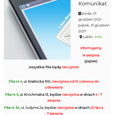
Komunikat
środa, 01
grudzień 2021
-
piątek, 31 grudzień
2027
Lublin
Inne
Informujemy
14 sierpnia
(piątek)
wszystkie filie będą
nieczynne
Filia nr 4
, ul. Kraśnicka 100,
nieczynna
od 10 czerwca do
odwołania
Filia nr 5
, ul. Krochmalna 13, będzie
nieczynna
w dniach
4 - 7
sierpnia
Filia nr 34
, ul. Judyma 2a, będzie
nieczynna
w dniach
20 lipca
- 7 sierpnia