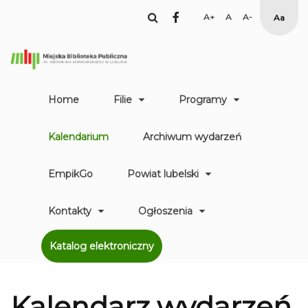
facebook
Set
Set
Set
High
Larger
Default
Smaller
Contr
Font
Font
Font
Yellow
Black
mode
Home
Filie
Programy
Kalendarium
Archiwum wydarzeń
EmpikGo
Powiat lubelski
Kontakty
Ogłoszenia
Katalog elektroniczny
Kalendarz
wydarzeń