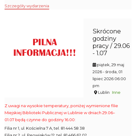
Szczegóły wydarzenia
Skrócone
godziny
pracy / 29.06
- 1.07
piątek, 29 maj
2026
- środa, 01
lipiec 2026 06:00
pm
Lublin
Inne
Z uwagi na wysokie temperatury, poniżej wymienione filie
Miejskiej Biblioteki Publicznej w Lublinie w dniach 29.06–
01.07 będą czynne do godziny 16.00:
Filia nr 1, ul. Kościelna 7 A, tel. 81 444 58 38
Filia nr 2, ul. Peowiaków 12, tel. 81 466 62 02