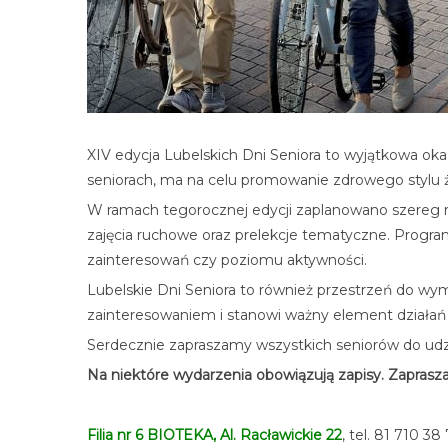
XIV edycja Lubelskich Dni Seniora to wyjątkowa ok
seniorach, ma na celu promowanie zdrowego stylu ż
W ramach tegorocznej edycji zaplanowano szereg ró
zajęcia ruchowe oraz prelekcje tematyczne. Program
zainteresowań czy poziomu aktywności.
Lubelskie Dni Seniora to również przestrzeń do wym
zainteresowaniem i stanowi ważny element działań n
Serdecznie zapraszamy wszystkich seniorów do udzi
Na niektóre wydarzenia obowiązują zapisy. Zaprasz
Filia nr 6 BIOTEKA, Al. Racławickie 22
, tel. 81 710 38