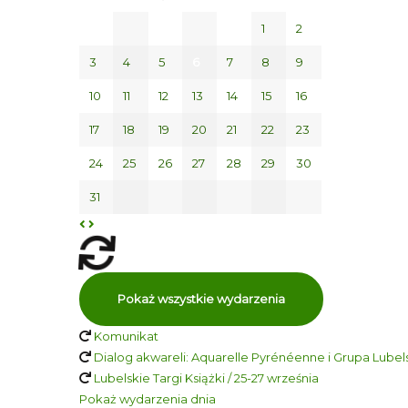
1
2
3
4
5
6
7
8
9
10
11
12
13
14
15
16
17
18
19
20
21
22
23
24
25
26
27
28
29
30
31
Pokaż wszystkie wydarzenia
Komunikat
Dialog akwareli: Aquarelle Pyrénéenne i Grupa Lubelsk
Lubelskie Targi Książki / 25-27 września
Pokaż wydarzenia dnia