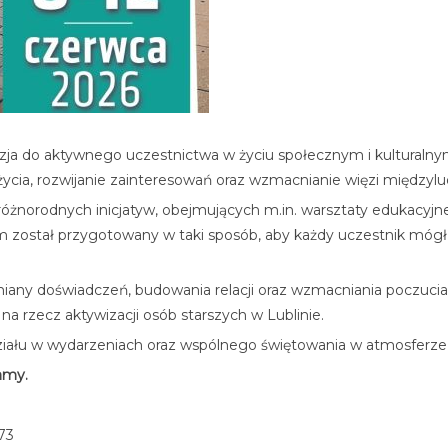
azja do aktywnego uczestnictwa w życiu społecznym i kulturaln
ycia, rozwijanie zainteresowań oraz wzmacnianie więzi międzylu
żnorodnych inicjatyw, obejmujących m.in. warsztaty edukacyjne,
 został przygotowany w taki sposób, aby każdy uczestnik mógł zn
iany doświadczeń, budowania relacji oraz wzmacniania poczucia w
a rzecz aktywizacji osób starszych w Lublinie.
ału w wydarzeniach oraz wspólnego świętowania w atmosferze ży
amy.
 73