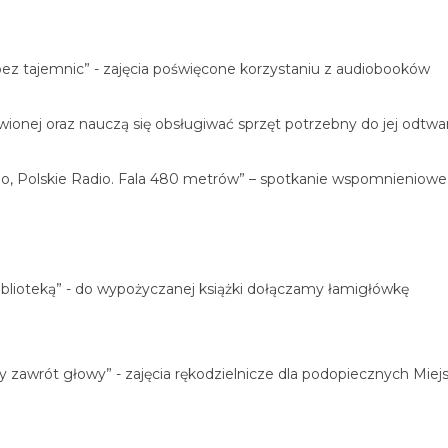
 bez tajemnic” - zajęcia poświęcone korzystaniu z audiobooków
wionej oraz nauczą się obsługiwać sprzęt potrzebny do jej odtwar
 halo, Polskie Radio. Fala 480 metrów” – spotkanie wspomnienio
biblioteką” - do wypożyczanej książki dołączamy łamigłówkę
owy zawrót głowy” - zajęcia rękodzielnicze dla podopiecznych Mi