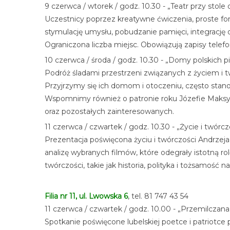
9 czerwca / wtorek / godz. 10.30 - „Teatr przy stole
Uczestnicy poprzez kreatywne ćwiczenia, proste form
stymulację umysłu, pobudzanie pamięci, integrację
Ograniczona liczba miejsc. Obowiązują zapisy telefo
10 czerwca / środa / godz. 10.30 - „Domy polskich pis
Podróż śladami przestrzeni związanych z życiem i
Przyjrzymy się ich domom i otoczeniu, często stano
Wspomnimy również o patronie roku Józefie Maksymi
oraz pozostałych zainteresowanych.
11 czerwca / czwartek / godz. 10.30 - „Życie i twór
Prezentacja poświęcona życiu i twórczości Andrzeja
analizę wybranych filmów, które odegrały istotną r
twórczości, takie jak historia, polityka i tożsamoś
Filia nr 11, ul. Lwowska 6
, tel. 81 747 43 54
11 czerwca / czwartek / godz. 10.00 - „Przemilczana
Spotkanie poświęcone lubelskiej poetce i patriotce 