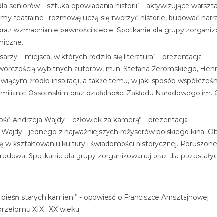
 dla seniorów – sztuka opowiadania historii” - aktywizujące warszt
y teatralne i rozmowę uczą się tworzyć historie, budować narrac
 oraz wzmacnianie pewności siebie. Spotkanie dla grupy zorgani
niczne.
arzy – miejsca, w których rodziła się literatura” - prezentacja
 twórczością wybitnych autorów, m.in. Stefana Żeromskiego, He
wiącym źródło inspiracji, a także temu, w jaki sposób współcześn
lianie Ossolińskim oraz działalności Zakładu Narodowego im. O
czość Andrzeja Wajdy – człowiek za kamerą” - prezentacja
 Wajdy - jednego z najważniejszych reżyserów polskiego kina. Obe
olę w kształtowaniu kultury i świadomości historycznej. Porusz
ć narodowa. Spotkanie dla grupy zorganizowanej oraz dla pozostał
 pieśń starych kamieni” - opowieść o Franciszce Arnsztajnowej
przełomu XIX i XX wieku.