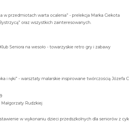
ęta w przedmiotach warta ocalenia” - prelekcja Marka Ciekota
Bystrzycą” oraz wszystkich zainteresowanych.
 Klub Seniora na wesoło - towarzyskie retro gry i zabawy
oka i ręki” - warsztaty malarskie inspirowane twórczością Józefa
69
 Małgorzaty Rudzkiej
edstawienie w wykonaniu dzieci przedszkolnych dla seniorów z cy