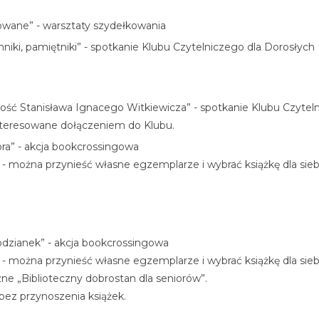
lowane” - warsztaty szydełkowania
enniki, pamiętniki” - spotkanie Klubu Czytelniczego dla Dorosłych
órczość Stanisława Ignacego Witkiewicza” - spotkanie Klubu Czy
nteresowane dołączeniem do Klubu.
iora” - akcja bookcrossingowa
 można przynieść własne egzemplarze i wybrać książkę dla siebi
odzianek” - akcja bookcrossingowa
 można przynieść własne egzemplarze i wybrać książkę dla siebi
ne „Biblioteczny dobrostan dla seniorów”.
bez przynoszenia książek.