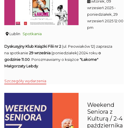
wtorek, 09
wrzesień 2025
-
poniedziałek, 29
wrzesień 2025 12:00
pm
Lublin
Spotkania
Dyskusyjny Klub Książki Filii nr 2
(ul. Peowiaków 12) zaprasza
na spotkanie
29 września
(poniedziałek) 2024 roku
o
godzinie 11.00
. Porozmawiamy o książce
"Łakome"
Małgorzaty Lebdy
.
Szczegóły wydarzenia
Weekend
Seniora z
Kulturą / 2-4
października