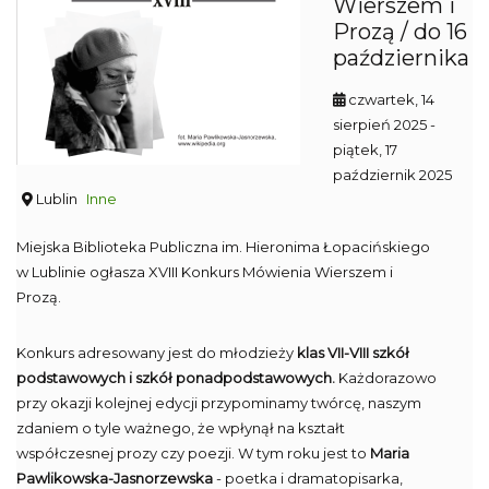
Wierszem i
Prozą / do 16
października
czwartek, 14
sierpień 2025
-
piątek, 17
październik 2025
Lublin
Inne
Miejska Biblioteka Publiczna im. Hieronima Łopacińskiego
w Lublinie ogłasza XVIII Konkurs Mówienia Wierszem i
Prozą.
Konkurs adresowany jest do młodzieży
klas VII-VIII szkół
podstawowych i szkół ponadpodstawowych.
Każdorazowo
przy okazji kolejnej edycji przypominamy twórcę, naszym
zdaniem o tyle ważnego, że wpłynął na kształt
współczesnej prozy czy poezji. W tym roku jest to
Maria
Pawlikowska-Jasnorzewska
- poetka i dramatopisarka,