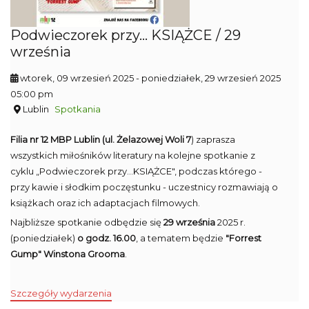
Podwieczorek przy... KSIĄŻCE / 29
września
wtorek, 09 wrzesień 2025
- poniedziałek, 29 wrzesień 2025
05:00 pm
Lublin
Spotkania
Filia nr 12 MBP Lublin
(ul. Żelazowej Woli 7
) zaprasza
wszystkich miłośników literatury na kolejne spotkanie z
cyklu „Podwieczorek przy...KSIĄŻCE", podczas którego -
przy kawie i słodkim poczęstunku - uczestnicy rozmawiają o
książkach oraz ich adaptacjach filmowych.
Najbliższe spotkanie odbędzie się
29 września
2025 r.
(poniedziałek)
o godz. 16.00
, a tematem będzie
"Forrest
Gump" Winstona Grooma
.
Szczegóły wydarzenia