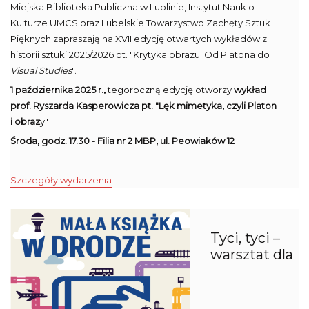
Miejska Biblioteka Publiczna w Lublinie, Instytut Nauk o
Kulturze UMCS oraz Lubelskie Towarzystwo Zachęty Sztuk
Pięknych zapraszają na XVII edycję otwartych wykładów z
historii sztuki 2025/2026 pt. "Krytyka obrazu. Od Platona do
Visual Studies
".
1 października 2025 r.,
tegoroczną edycję otworzy
wykład
prof. Ryszarda Kasperowicza pt. "Lęk mimetyka, czyli Platon
i obraz
y"
Środa, godz. 17.30 - Filia nr 2 MBP, ul. Peowiaków 12
Szczegóły wydarzenia
Tyci, tyci –
warsztat dla