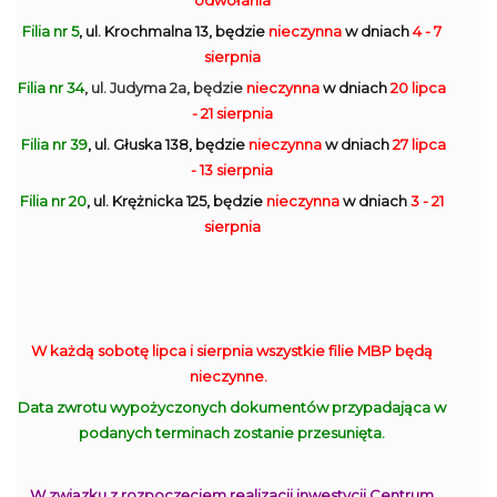
odwołania
Filia nr 5
, ul. Krochmalna 13, będzie
nieczynna
w dniach
4 - 7
sierpnia
Filia nr 34
, ul. Judyma 2a, będzie
nieczynna
w dniach
20 lipca
- 21 sierpnia
Filia nr 39
, ul. Głuska 138, będzie
nieczynna
w dniach
27 lipca
- 13 sierpnia
Filia nr 20
, ul. Krężnicka 125, będzie
nieczynna
w dniach
3 - 21
sierpnia
W każdą sobotę lipca i sierpnia wszystkie filie MBP będą
nieczynne.
Data zwrotu wypożyczonych dokumentów przypadająca w
podanych terminach zostanie przesunięta.
W związku z rozpoczęciem realizacji inwestycji Centrum