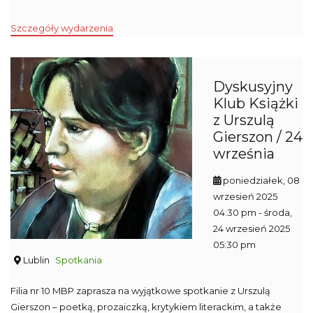
Szczegóły wydarzenia
Dyskusyjny
Klub Książki
z Urszulą
Gierszon / 24
września
poniedziałek, 08
wrzesień 2025
04:30 pm
- środa,
24 wrzesień 2025
05:30 pm
Lublin
Spotkania
Filia nr 10 MBP zaprasza na wyjątkowe spotkanie z Urszulą
Gierszon – poetką, prozaiczką, krytykiem literackim, a także