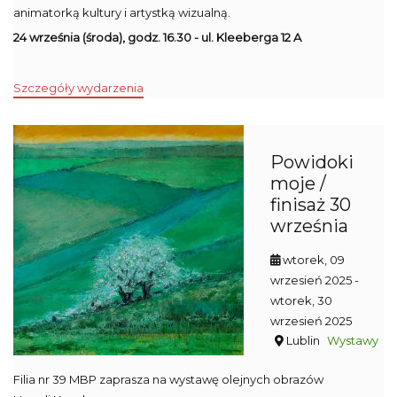
animatorką kultury i artystką wizualną.
24 września (środa), godz. 16.30 - ul. Kleeberga 12 A
Szczegóły wydarzenia
Powidoki
moje /
finisaż 30
września
wtorek, 09
wrzesień 2025
-
wtorek, 30
wrzesień 2025
Lublin
Wystawy
Filia nr 39 MBP zaprasza na wystawę olejnych obrazów