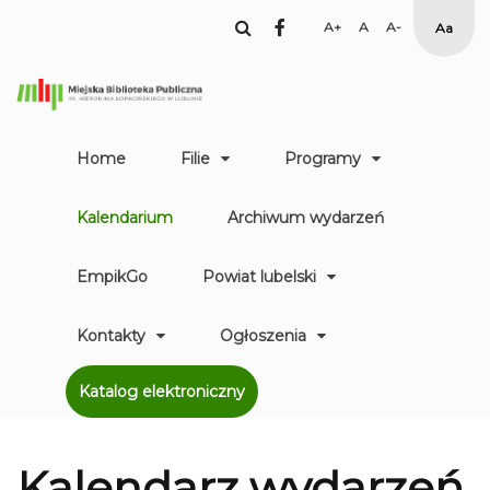
facebook
Set
Set
Set
High
Larger
Default
Smaller
Contr
Font
Font
Font
Yellow
Black
mode
Home
Filie
Programy
Kalendarium
Archiwum wydarzeń
EmpikGo
Powiat lubelski
Kontakty
Ogłoszenia
Katalog elektroniczny
Kalendarz
wydarzeń