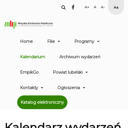
facebook
Set
Set
Set
High
Larger
Default
Smaller
Contr
Font
Font
Font
Yellow
Black
mode
Home
Filie
Programy
Kalendarium
Archiwum wydarzeń
EmpikGo
Powiat lubelski
Kontakty
Ogłoszenia
Katalog elektroniczny
Kalendarz
wydarzeń