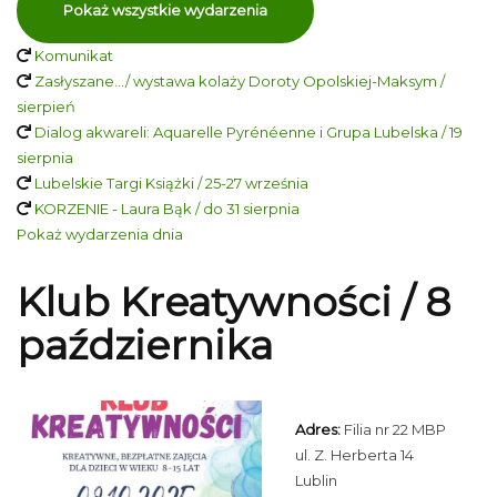
Pokaż wszystkie wydarzenia
Komunikat
Zasłyszane…/ wystawa kolaży Doroty Opolskiej-Maksym /
sierpień
Dialog akwareli: Aquarelle Pyrénéenne i Grupa Lubelska / 19
sierpnia
Lubelskie Targi Książki / 25-27 września
KORZENIE - Laura Bąk / do 31 sierpnia
Pokaż wydarzenia dnia
Klub Kreatywności / 8
października
Adres:
Filia nr 22 MBP
ul. Z. Herberta 14
Lublin