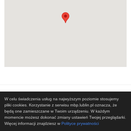
Mapa strony
SBP
Sponsorzy
W celu świadczenia usług na najwyższym poziomie stosujemy
pliki cookies. Korzystanie z serwisu mbp.lublin.pl oznacza, że
Współpracujemy
będą one zamieszczane w Twoim urządzeniu. W każdym
© 2017 Miejska Biblioteka Publiczna im. Hieronima
momencie możesz dokonać zmiany ustawień Twojej przeglądarki.
Łopacińskiego w Lublinie
Więcej informacji znajdziesz w
Polityce prywatności