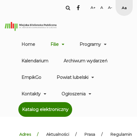
facebook
Set
Set
Set
High
Larger
Default
Smaller
Contr
Font
Font
Font
Yellow
Black
mode
Home
Filie
Programy
Kalendarium
Archiwum wydarzeń
EmpikGo
Powiat lubelski
Kontakty
Ogłoszenia
Katalog elektroniczny
Adres
Aktualności
Prasa
Regulamin