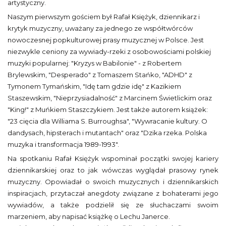
artystyczny.
Naszym pierwszym gościem był Rafał Księżyk, dziennikarz i
krytyk muzyczny, uważany za jednego ze współtwórców
nowoczesnej popkulturowej prasy muzycznej w Polsce. Jest
niezwykle ceniony za wywiady-rzeki z osobowościami polskiej
muzyki popularnej: "Kryzys w Babilonie" - z Robertem
Brylewskim, "Desperado" z Tomaszem Stańko, "ADHD" z
Tymonem Tymańskim, "Idę tam gdzie idę" z Kazikiem
Staszewskim, "Nieprzysiadalność" z Marcinem Świetlickim oraz
"King!" z Muńkiem Staszczykiem. Jest także autorem książek:
"23 cięcia dla Williama S. Burroughsa", "Wywracanie kultury. O
dandysach, hipsterach i mutantach" oraz "Dzika rzeka. Polska
muzyka i transformacja 1989-1993".
Na spotkaniu Rafał Księżyk wspominał początki swojej kariery
dziennikarskiej oraz to jak wówczas wyglądał prasowy rynek
muzyczny. Opowiadał o swoich muzycznych i dziennikarskich
inspiracjach, przytaczał anegdoty związane z bohaterami jego
wywiadów, a także podzielił się ze słuchaczami swoim
marzeniem, aby napisać książkę o Lechu Janerce.