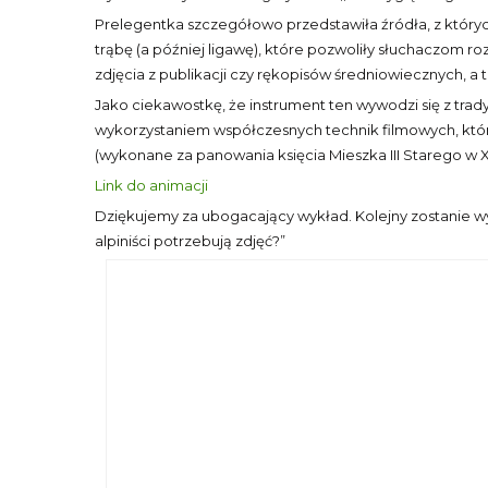
Prelegentka szczegółowo przedstawiła źródła, z któryc
trąbę (a później ligawę), które pozwoliły słuchaczom r
zdjęcia z publikacji czy rękopisów średniowiecznych, a 
Jako ciekawostkę, że instrument ten wywodzi się z trady
wykorzystaniem współczesnych technik filmowych, które 
(wykonane za panowania księcia Mieszka III Starego w XI
Link do animacji
Dziękujemy za ubogacający wykład. Kolejny zostanie wygł
alpiniści potrzebują zdjęć?”