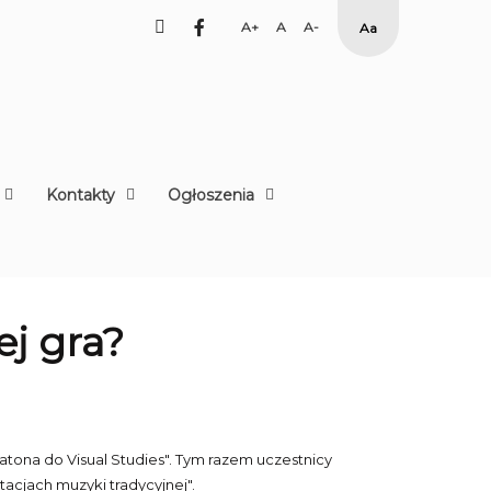
facebook
Set
Set
Set
High
Larger
Default
Smaller
Contrast
Font
Font
Font
Yellow
Black
mode
Kontakty
Ogłoszenia
ej gra?
latona do Visual Studies". Tym razem uczestnicy
tacjach muzyki tradycyjnej".