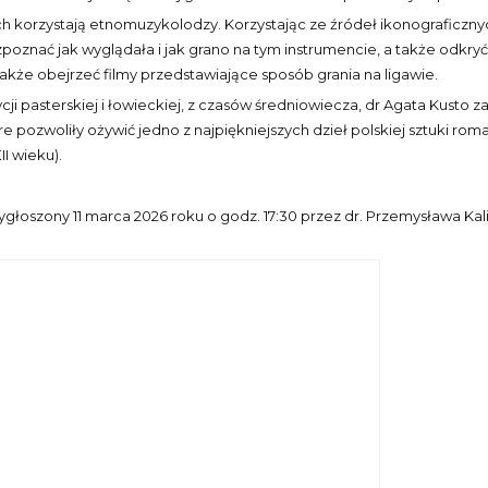
h korzystają etnomuzykolodzy. Korzystając ze źródeł ikonograficznyc
ozpoznać jak wyglądała i jak grano na tym instrumencie, a także odkr
także obejrzeć filmy przedstawiające sposób grania na ligawie.
cji pasterskiej i łowieckiej, z czasów średniowiecza, dr Agata Kusto
pozwoliły ożywić jedno z najpiękniejszych dzieł polskiej sztuki rom
I wieku).
oszony 11 marca 2026 roku o godz. 17:30 przez dr. Przemysława Kaliszu