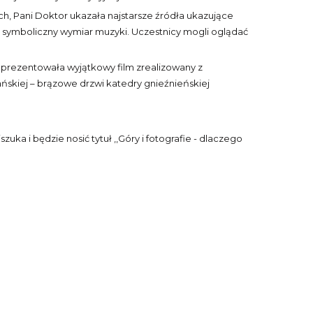
h, Pani Doktor ukazała najstarsze źródła ukazujące
yć symboliczny wymiar muzyki. Uczestnicy mogli oglądać
 zaprezentowała wyjątkowy film zrealizowany z
ańskiej – brązowe drzwi katedry gnieźnieńskiej
ka i będzie nosić tytuł ,,Góry i fotografie - dlaczego