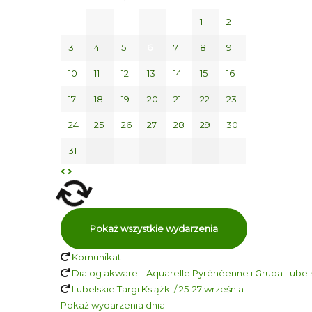
1
2
3
4
5
6
7
8
9
10
11
12
13
14
15
16
17
18
19
20
21
22
23
24
25
26
27
28
29
30
31
Pokaż wszystkie wydarzenia
Komunikat
Dialog akwareli: Aquarelle Pyrénéenne i Grupa Lubelsk
Lubelskie Targi Książki / 25-27 września
Pokaż wydarzenia dnia