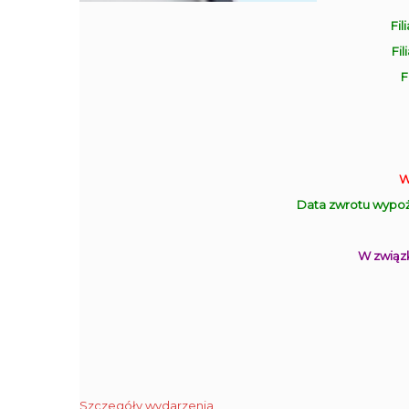
Fil
Fil
F
W
Data zwrotu wypoż
W związk
Szczegóły wydarzenia