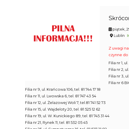
Skrócon
piątek, 
Lublin
I
Z uwagi na
czynne do 
Filia nr 1, 
Filia nr 2, 
Filia nr 3, 
Filia nr 6 B
Filia nr 9, ul. Krańcowa 106, tel. 81 744 17 18
Filia nr 11, ul. Lwowska 6, tel. 81 747 43 54
Filia nr 12, ul. Żelazowej Woli 7, tel.81 741 52 73
Filia nr 15, ul. Wajdeloty 20, tel. 81 525 12 62
Filia nr 19, ul. W. Kunickiego 89, tel. 81 745 31 44
Filia nr 21, Rynek 11, tel. 81 532 05 45