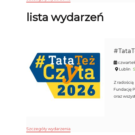
lista wydarzeń
#TataT
czwartek
Lublin
Z radością
Fundację 
oraz wszys
Szczegóły wydarzenia