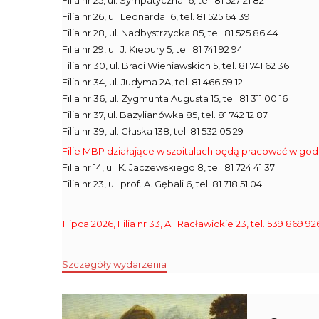
Filia nr 25, ul. Sympatyczna 16, tel. 81 527 21 82
Filia nr 26, ul. Leonarda 16, tel. 81 525 64 39
Filia nr 28, ul. Nadbystrzycka 85, tel. 81 525 86 44
Filia nr 29, ul. J. Kiepury 5, tel. 81 741 92 94
Filia nr 30, ul. Braci Wieniawskich 5, tel. 81 741 62 36
Filia nr 34, ul. Judyma 2A, tel. 81 466 59 12
Filia nr 36, ul. Zygmunta Augusta 15, tel. 81 311 00 16
Filia nr 37, ul. Bazylianówka 85, tel. 81 742 12 87
Filia nr 39, ul. Głuska 138, tel. 81 532 05 29
Filie MBP działające w szpitalach będą pracować w god
Filia nr 14, ul. K. Jaczewskiego 8, tel. 81 724 41 37
Filia nr 23, ul. prof. A. Gębali 6, tel. 81 718 51 04
1 lipca 2026, Filia nr 33, Al. Racławickie 23, tel. 539 86
Szczegóły wydarzenia