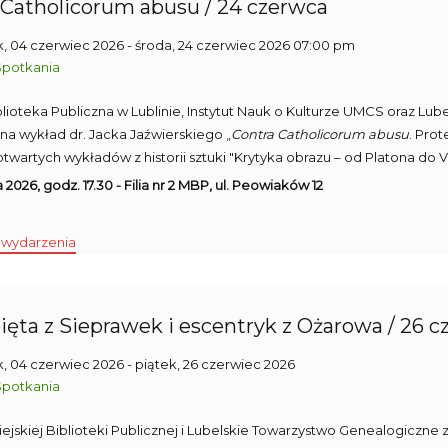
 Catholicorum abusu / 24 czerwca
, 04 czerwiec 2026
- środa, 24 czerwiec 2026 07:00 pm
Spotkania
blioteka Publiczna w Lublinie, Instytut Nauk o Kulturze UMCS oraz Lu
 na wykład dr. Jacka Jaźwierskiego „
Contra Catholicorum abusu
. Pro
otwartych wykładów z historii sztuki "Krytyka obrazu – od Platona do Vi
2026, godz. 17.30 - Filia nr 2 MBP, ul. Peowiaków 12
 wydarzenia
ięta z Sieprawek i escentryk z Ożarowa / 26 
, 04 czerwiec 2026
- piątek, 26 czerwiec 2026
Spotkania
 Miejskiej Biblioteki Publicznej i Lubelskie Towarzystwo Genealogiczne