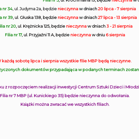
Filia nr 5
, ul. Krochmalna 13, będzie
nieczynna
w 
ia nr 34
, ul. Judyma 2a, będzie
nieczynna
w dniach
20 lipca - 7 sierpnia
ia nr 39
, ul. Głuska 138, będzie
nieczynna
w dniach
27 lipca - 13 sierpnia
ilia nr 20
, ul. Krężnicka 125, będzie
nieczynna
w dniach
3 - 21 sierpnia
Filia nr 17
, ul. Przyjaźni 11 A, będzie
nieczynna
w dniu
6 sierpnia
 każdą sobotę lipca i sierpnia wszystkie filie MBP będą nieczynne.
yczonych dokumentów przypadająca w podanych terminach zostanie
u z rozpoczęciem realizacji inwestycji Centrum Sztuki Dzieci i Młodzi
Filia nr 7 MBP (ul. Kunickiego 35) będzie nieczynna do odwołania.
Książki można zwracać we wszystkich filiach.