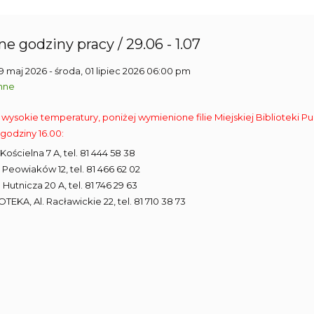
e godziny pracy / 29.06 - 1.07
29 maj 2026
- środa, 01 lipiec 2026 06:00 pm
nne
 wysokie temperatury, poniżej wymienione filie Miejskiej Biblioteki Pu
godziny 16.00:
ul. Kościelna 7 A, tel. 81 444 58 38
ul. Peowiaków 12, tel. 81 466 62 02
ul. Hutnicza 20 A, tel. 81 746 29 63
IOTEKA, Al. Racławickie 22, tel. 81 710 38 73