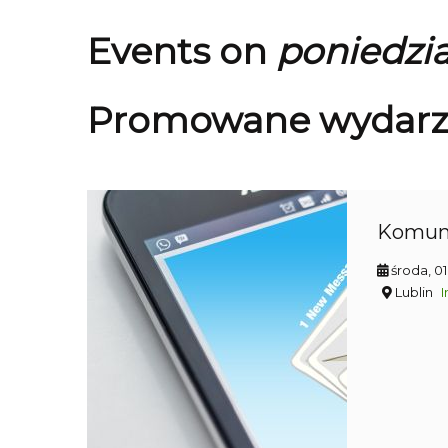
Events on
poniedzia
Promowane wydarz
Komun
środa, 0
Lublin
I