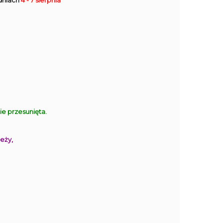
dniach
4 - 7 sierpnia
 przesunięta.
eży,