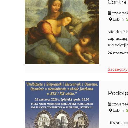
Contra
czwartek
Lublin
Miejska Bi
zapraszają
XVI edycji 
24 czerwca 
Szczegóły
Podbip
czwartek
Lublin
Filia nr 21