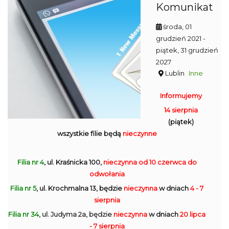
Komunikat
środa, 01
grudzień 2021
-
piątek, 31 grudzień
2027
Lublin
Inne
Informujemy
14 sierpnia
(piątek)
wszystkie filie będą
nieczynne
Filia nr 4
, ul. Kraśnicka 100,
nieczynna
od 10 czerwca do
odwołania
Filia nr 5
, ul. Krochmalna 13, będzie
nieczynna
w dniach
4 - 7
sierpnia
Filia nr 34
, ul. Judyma 2a, będzie
nieczynna
w dniach
20 lipca
- 7 sierpnia