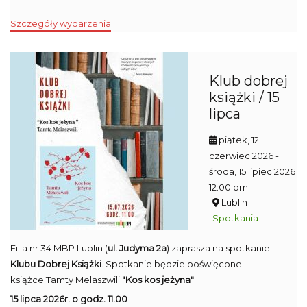
Szczegóły wydarzenia
Klub dobrej
książki / 15
lipca
piątek, 12
czerwiec 2026
-
środa, 15 lipiec 2026
12:00 pm
Lublin
Spotkania
Filia nr 34 MBP Lublin (
ul. Judyma 2a
) zaprasza na spotkanie
Klubu Dobrej Książki
. Spotkanie będzie poświęcone
książce Tamty Melaszwili
"Kos kos jeżyna"
.
15 lipca 2026r. o godz. 11.00