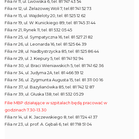
Filia nr 11, ul. Lwowska 6, tel. 81 747 43 54
Filia nr 12, ul. Żelazowej Woli 7, tel.81 741 52 73
Filia nr 15, ul. Wajdeloty 20, tel. 81 525 12 62
Filia nr 19, ul. W. Kunickiego 89, tel. 81 745 31 44
Filia nr 21, Rynek 11, tel. 81 532 05 45
Filia nr 25, ul. Sympatyczna 16, tel. 81 527 21 82
Filia nr 26, ul. Leonarda 16, tel. 81 525 64 39
Filia nr 28, ul. Nadbystrzycka 85, tel. 81 525 86 44
Filia nr 29, ul. J. Kiepury 5, tel. 81 741 92 94
Filia nr 30, ul. Braci Wieniawskich 5, tel. 81 741 62 36
Filia nr 34, ul. Judyma 2A, tel. 81 466 59 12
Filia nr 36, ul. Zygmunta Augusta 15, tel. 81 311 00 16
Filia nr 37, ul. Bazylianówka 85, tel. 81 742 12 87
Filia nr 39, ul. Głuska 138, tel. 81 532 05 29
Filie MBP działające w szpitalach będą pracować w
godzinach 7.30-13.30
Filia nr 14, ul. K. Jaczewskiego 8, tel. 81 724 41 37
Filia nr 23, ul. prof. A. Gębali 6, tel. 81 718 51 04