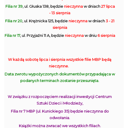
Filia nr 39
, ul. Głuska 138, będzie
nieczynna
w dniach
27 lipca
- 13 sierpnia
Filia nr 20
, ul. Krężnicka 125, będzie
nieczynna
w dniach
3 - 21
sierpnia
Filia nr 17
, ul. Przyjaźni 11 A, będzie
nieczynna
w dniu
6 sierpnia
W każdą sobotę lipca i sierpnia wszystkie filie MBP będą
nieczynne.
Data zwrotu wypożyczonych dokumentów przypadająca w
podanych terminach zostanie przesunięta.
W związku z rozpoczęciem realizacji inwestycji Centrum
Sztuki Dzieci i Młodzieży,
Filia nr 7 MBP (ul. Kunickiego 35) będzie nieczynna do
odwołania.
Książki można zwracać we wszystkich filiach.