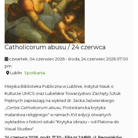
Catholicorum abusu / 24 czerwca
czwartek, 04 czerwiec 2026
- środa, 24 czerwiec 2026 07:00
pm
Lublin
Spotkania
Miejska Biblioteka Publiczna w Lublinie, Instytut Nauk o
Kulturze UMCS oraz Lubelskie Towarzystwo Zachęty Sztuk
Pięknych zapraszają na wykład dr. Jacka Jaźwierskiego
„
Contra Catholicorum abusu
. Protestancka krytyka
malarstwa religijnego" w ramach XVI edycji otwartych
wykładów z historii sztuki "Krytyka obrazu – od Platona do
Visual Studies".
24 czerwca 2026, godz. 17.30 - Filia nr 2 MBP, ul. Peowiaków