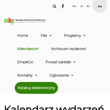
facebook
Set
Set
Set
High
Larger
Default
Smaller
Contr
Font
Font
Font
Yellow
Black
mode
Home
Filie
Programy
Kalendarium
Archiwum wydarzeń
EmpikGo
Powiat lubelski
Kontakty
Ogłoszenia
Katalog elektroniczny
Kalendarz
wydarzeń