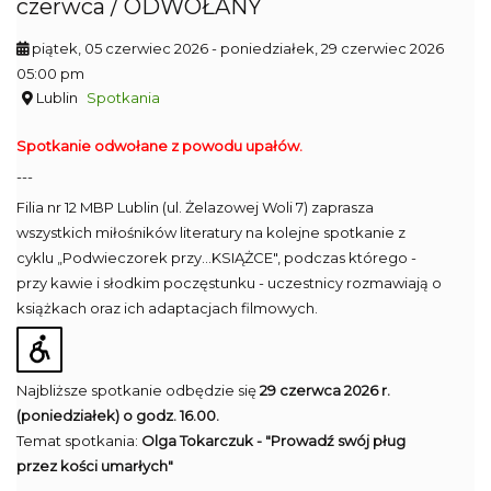
czerwca / ODWOŁANY
piątek, 05 czerwiec 2026
- poniedziałek, 29 czerwiec 2026
05:00 pm
Lublin
Spotkania
Spotkanie odwołane z powodu upałów.
---
Filia nr 12 MBP Lublin (ul. Żelazowej Woli 7) zaprasza
wszystkich miłośników literatury na kolejne spotkanie z
cyklu „Podwieczorek przy...KSIĄŻCE", podczas którego -
przy kawie i słodkim poczęstunku - uczestnicy rozmawiają o
książkach oraz ich adaptacjach filmowych.
Najbliższe spotkanie odbędzie się
29 czerwca 2026 r.
(poniedziałek) o godz. 16.00.
Temat spotkania:
Olga Tokarczuk - "Prowadź swój pług
przez kości umarłych"