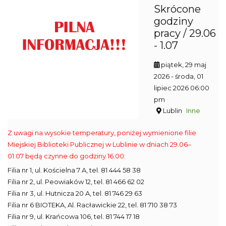
Skrócone
godziny
pracy / 29.06
- 1.07
piątek, 29 maj
2026
- środa, 01
lipiec 2026 06:00
pm
Lublin
Inne
Z uwagi na wysokie temperatury, poniżej wymienione filie
Miejskiej Biblioteki Publicznej w Lublinie w dniach 29.06–
01.07 będą czynne do godziny 16.00:
Filia nr 1, ul. Kościelna 7 A, tel. 81 444 58 38
Filia nr 2, ul. Peowiaków 12, tel. 81 466 62 02
Filia nr 3, ul. Hutnicza 20 A, tel. 81 746 29 63
Filia nr 6 BIOTEKA, Al. Racławickie 22, tel. 81 710 38 73
Filia nr 9, ul. Krańcowa 106, tel. 81 744 17 18