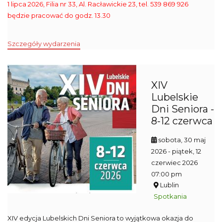
1 lipca 2026, Filia nr 33, Al. Racławickie 23, tel. 539 869 926
będzie pracować do godz. 13.30
Szczegóły wydarzenia
XIV
Lubelskie
Dni Seniora -
8-12 czerwca
sobota, 30 maj
2026
- piątek, 12
czerwiec 2026
07:00 pm
Lublin
Spotkania
XIV edycja Lubelskich Dni Seniora to wyjątkowa okazja do