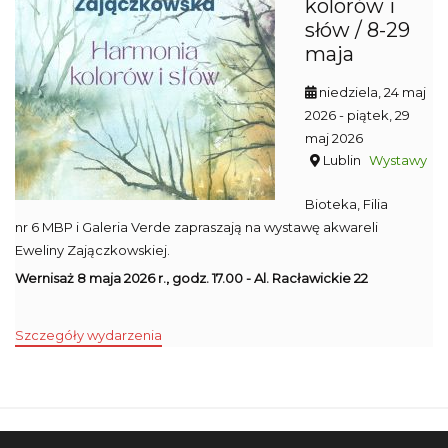
kolorów i
słów / 8-29
maja
niedziela, 24 maj
2026
- piątek, 29
maj 2026
Lublin
Wystawy
Bioteka, Filia
nr 6 MBP i Galeria Verde zapraszają na wystawę akwareli
Eweliny Zajączkowskiej.
Wernisaż 8 maja 2026 r., godz. 17.00 - Al. Racławickie 22
Szczegóły wydarzenia
Mapa strony
SBP
Sponsorzy