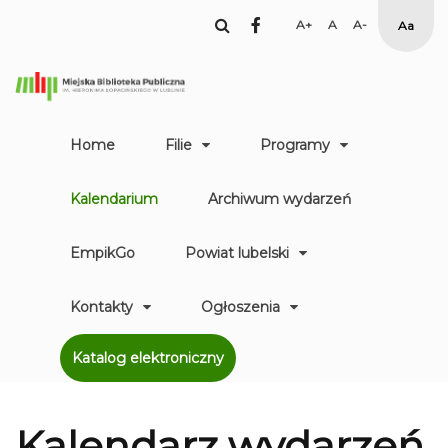
facebook
Set
Set
Set
High
Larger
Default
Smaller
Contr
Font
Font
Font
Yellow
Black
mode
Home
Filie
Programy
Kalendarium
Archiwum wydarzeń
EmpikGo
Powiat lubelski
Kontakty
Ogłoszenia
Katalog elektroniczny
Kalendarz
wydarzeń