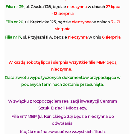
Filia nr 39
, ul. Głuska 138, będzie
nieczynna
w dniach
27 lipca
- 13 sierpnia
Filia nr 20
, ul. Krężnicka 125, będzie
nieczynna
w dniach
3 - 21
sierpnia
Filia nr 17
, ul. Przyjaźni 11 A, będzie
nieczynna
w dniu
6 sierpnia
W każdą sobotę lipca i sierpnia wszystkie filie MBP będą
nieczynne.
Data zwrotu wypożyczonych dokumentów przypadająca w
podanych terminach zostanie przesunięta.
W związku z rozpoczęciem realizacji inwestycji Centrum
Sztuki Dzieci i Młodzieży,
Filia nr 7 MBP (ul. Kunickiego 35) będzie nieczynna do
odwołania.
Książki można zwracać we wszystkich filiach.