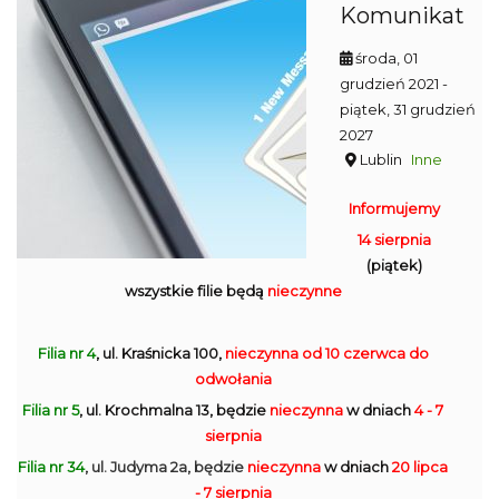
Komunikat
środa, 01
grudzień 2021
-
piątek, 31 grudzień
2027
Lublin
Inne
Informujemy
14 sierpnia
(piątek)
wszystkie filie będą
nieczynne
Filia nr 4
, ul. Kraśnicka 100,
nieczynna
od 10 czerwca do
odwołania
Filia nr 5
, ul. Krochmalna 13, będzie
nieczynna
w dniach
4 - 7
sierpnia
Filia nr 34
, ul. Judyma 2a, będzie
nieczynna
w dniach
20 lipca
- 7 sierpnia