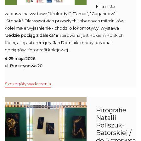
Filia nr 35
zaprasza na wystawę "Krokodyli", "Tamar", "Gagarinów" i
"Stonek". Dla wszystkich przyszłych i obecnych miłośników
kolei małe wyjaśnienie - chodzi o lokomotywy! Wystawa
"Jedzie pociąg z daleka"
inspirowana jest Rokiem Polskich
Kolei, a jej autorem jest Jan Dominik, młody pasjonat
pociągów i fotografii kolejowej.
4-29 maja 2026
ul. Bursztynowa 20
Szczegóły wydarzenia
Pirografie
Natalii
Poliszuk-
Batorskiej /
do 5 czerwca