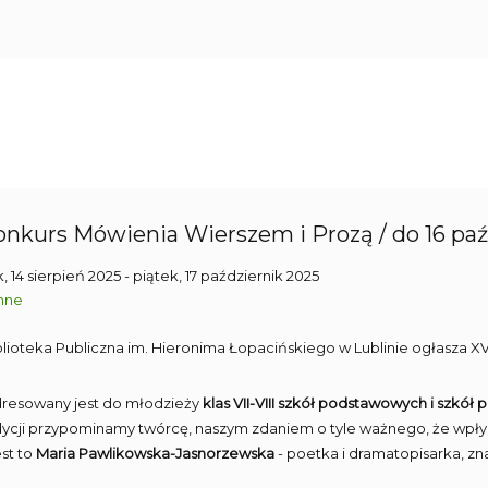
Konkurs Mówienia Wierszem i Prozą / do 16 paź
, 14 sierpień 2025
- piątek, 17 październik 2025
nne
blioteka Publiczna im. Hieronima Łopacińskiego w Lublinie ogłasza XV
dresowany jest do młodzieży
klas VII-VIII szkół podstawowych i szk
dycji przypominamy twórcę, naszym zdaniem o tyle ważnego, że wpłyn
st to
Maria Pawlikowska-Jasnorzewska
- poetka i dramatopisarka, zn