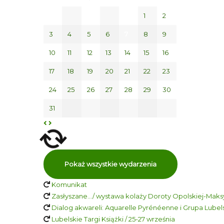
1
2
3
4
5
6
7
8
9
10
11
12
13
14
15
16
17
18
19
20
21
22
23
24
25
26
27
28
29
30
31
Pokaż wszystkie wydarzenia
Komunikat
Zasłyszane…/ wystawa kolaży Doroty Opolskiej-Maksy
Dialog akwareli: Aquarelle Pyrénéenne i Grupa Lubelsk
Lubelskie Targi Książki / 25-27 września