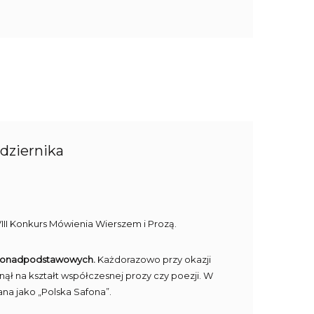
dziernika
III Konkurs Mówienia Wierszem i Prozą.
ół ponadpodstawowych.
Każdorazowo przy okazji
ął na kształt współczesnej prozy czy poezji. W
ana jako „Polska Safona”.