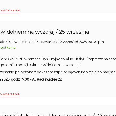
 wydarzenia
 widokiem na wczoraj / 25 września
ałek, 08 wrzesień 2025
- czwartek, 25 wrzesień 2025 06:00 pm
Spotkania
ilia nr 6/27 MBP w ramach Dyskusyjnego Klubu Książki zaprasza na spo
o tomiku poezji "Okno z widokiem na wczoraj".
zostanie połączone z pokazem zdjęć będących inspiracją do napisan
 2025, godz. 17.00 - Al. Racławickie 22
 wydarzenia
jny Klub Książki z Urszulą Gierszon / 24 wrz