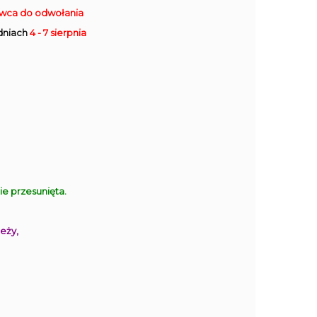
rwca do odwołania
dniach
4 - 7 sierpnia
 przesunięta.
eży,