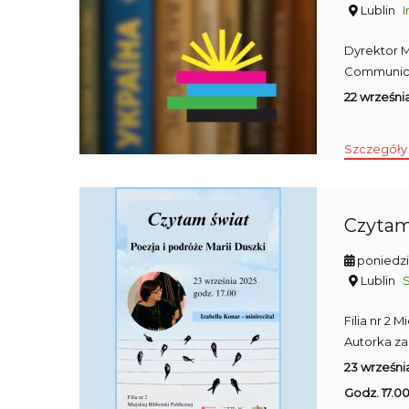
Lublin
I
Dyrektor Mi
Communicat
22 września
Szczegóły
Czytam 
poniedzi
Lublin
Filia nr 2 
Autorka
za
23 wrześni
Godz. 17.0