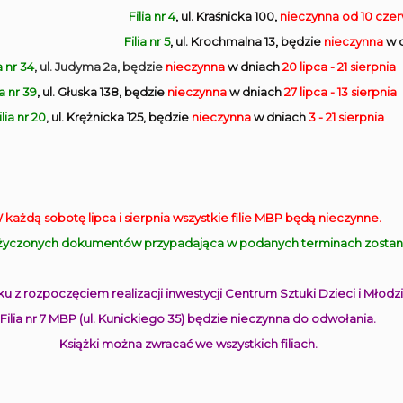
Filia nr 4
, ul. Kraśnicka 100,
nieczynna
od 10 cze
Filia nr 5
, ul. Krochmalna 13, będzie
nieczynna
w 
a nr 34
, ul. Judyma 2a, będzie
nieczynna
w dniach
20 lipca - 21 sierpnia
ia nr 39
, ul. Głuska 138, będzie
nieczynna
w dniach
27 lipca - 13 sierpnia
ilia nr 20
, ul. Krężnicka 125, będzie
nieczynna
w dniach
3 - 21 sierpnia
 każdą sobotę lipca i sierpnia wszystkie filie MBP będą nieczynne.
yczonych dokumentów przypadająca w podanych terminach zostanie
u z rozpoczęciem realizacji inwestycji Centrum Sztuki Dzieci i Młodzi
Filia nr 7 MBP (ul. Kunickiego 35) będzie nieczynna do odwołania.
Książki można zwracać we wszystkich filiach.