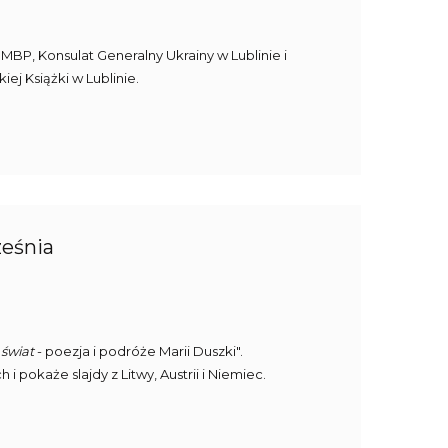
9 MBP, Konsulat Generalny Ukrainy w Lublinie i
j Książki w Lublinie.
ześnia
świat
- poezja i podróże Marii Duszki".
 pokaże slajdy z Litwy, Austrii i Niemiec.