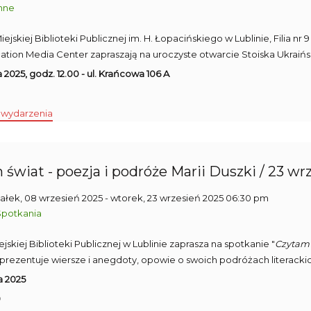
nne
ejskiej Biblioteki Publicznej im. H. Łopacińskiego w Lublinie, Filia nr 
ion Media Center zapraszają na uroczyste otwarcie Stoiska Ukraińskie
 2025, godz. 12.00 - ul. Krańcowa 106 A
 wydarzenia
świat - poezja i podróże Marii Duszki / 23 wr
ałek, 08 wrzesień 2025
- wtorek, 23 wrzesień 2025 06:30 pm
Spotkania
Miejskiej Biblioteki Publicznej w Lublinie zaprasza na spotkanie "
Czytam 
prezentuje wiersze i anegdoty, opowie o swoich podróżach literackich i
a 2025
0