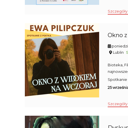
Szczegóły
Okno z
poniedzi
Lublin
Bioteka, F
najnowszeg
Spotkanie 
25 września
Szczegóły
Dyskusy