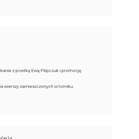
tkanie z poetką Ewą Pilipczuk i promocję
ia wierszy zamieszczonych w tomiku.
eśnia