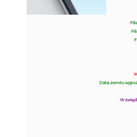
Fili
Fil
F
W
Data zwrotu wypoż
W związk