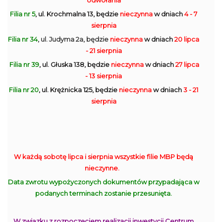
odwołania
Filia nr 5
, ul. Krochmalna 13, będzie
nieczynna
w dniach
4 - 7
sierpnia
Filia nr 34
, ul. Judyma 2a, będzie
nieczynna
w dniach
20 lipca
- 21 sierpnia
Filia nr 39
, ul. Głuska 138, będzie
nieczynna
w dniach
27 lipca
- 13 sierpnia
Filia nr 20
, ul. Krężnicka 125, będzie
nieczynna
w dniach
3 - 21
sierpnia
W każdą sobotę lipca i sierpnia wszystkie filie MBP będą
nieczynne.
Data zwrotu wypożyczonych dokumentów przypadająca w
podanych terminach zostanie przesunięta.
W związku z rozpoczęciem realizacji inwestycji Centrum