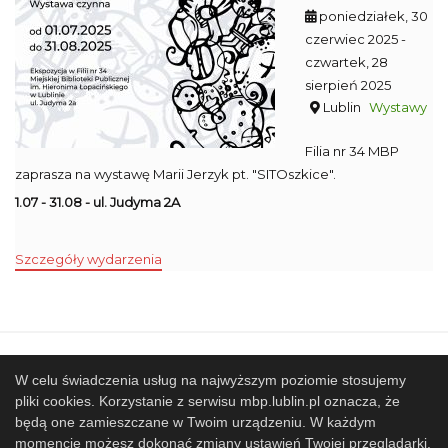
poniedziałek, 30
czerwiec 2025
-
czwartek, 28
sierpień 2025
Lublin
Wystawy
Filia nr 34 MBP
zaprasza na wystawę Marii Jerzyk pt. "SITOszkice".
1.07 - 31.08 - ul. Judyma 2A
Szczegóły wydarzenia
Mapa strony
SBP
Sponsorzy
W celu świadczenia usług na najwyższym poziomie stosujemy
pliki cookies. Korzystanie z serwisu mbp.lublin.pl oznacza, że
Współpracujemy
będą one zamieszczane w Twoim urządzeniu. W każdym
© 2017 Miejska Biblioteka Publiczna im. Hieronima
momencie możesz dokonać zmiany ustawień Twojej przeglądarki.