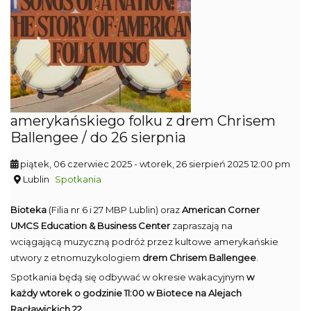
amerykańskiego folku z drem Chrisem
Ballengee / do 26 sierpnia
piątek, 06 czerwiec 2025
- wtorek, 26 sierpień 2025 12:00 pm
Lublin
Spotkania
Bioteka
(Filia nr 6 i 27 MBP Lublin) oraz
American Corner
UMCS Education & Business Center
zapraszają na
wciągającą muzyczną podróż przez kultowe amerykańskie
utwory z etnomuzykologiem
drem Chrisem Ballengee
.
Spotkania będą się odbywać w okresie wakacyjnym
w
każdy wtorek o godzinie 11:00 w Biotece na Alejach
Racławickich 22
.