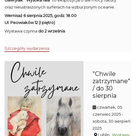
Gawrylak
.
"Wysoka fala"
to ekspozycja o sile mocy natury
oraz nieustraszonych surferach na wzburzonym oceanie.
Wernisaż 6 sierpnia 2025, godz. 18.00
Ul. Peowiaków 12 (I piętro)
Wystawa czynna
do 2 września
.
Szczegóły wydarzenia
"Chwile
zatrzymane"
/ do 30
sierpnia
czwartek, 05
czerwiec 2025
-
sobota, 30 sierpień
2025
Lublin
Wystawy