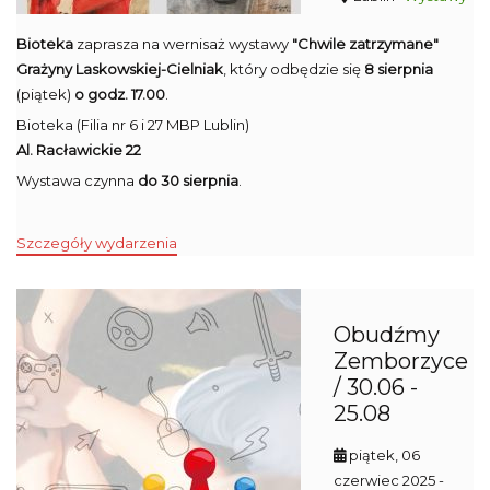
Bioteka
zaprasza na wernisaż wystawy
"Chwile zatrzymane"
Grażyny Laskowskiej-Cielniak
, który odbędzie się
8 sierpnia
(piątek)
o godz. 17.00
.
Bioteka (Filia nr 6 i 27 MBP Lublin)
Al. Racławickie 22
Wystawa czynna
do 30 sierpnia
.
Szczegóły wydarzenia
Obudźmy
Zemborzyce
/ 30.06 -
25.08
piątek, 06
czerwiec 2025
-