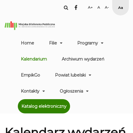
facebook
Set
Set
Set
High
Larger
Default
Smaller
Contr
Font
Font
Font
Yellow
Black
mode
Home
Filie
Programy
Kalendarium
Archiwum wydarzeń
EmpikGo
Powiat lubelski
Kontakty
Ogłoszenia
Katalog elektroniczny
Kalendarz
wydarzeń