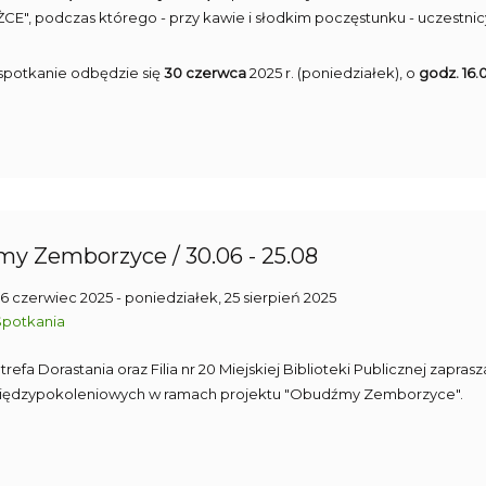
ĄŻCE", podczas którego - przy kawie i słodkim poczęstunku - uczestni
 spotkanie odbędzie się
30 czerwca
2025 r. (poniedziałek), o
godz. 16.
y Zemborzyce / 30.06 - 25.08
06 czerwiec 2025
- poniedziałek, 25 sierpień 2025
Spotkania
trefa Dorastania oraz Filia nr 20 Miejskiej Biblioteki Publicznej zap
iędzypokoleniowych w ramach projektu "Obudźmy Zemborzyce".