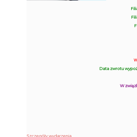
Fil
Fil
F
W
Data zwrotu wypoż
W związk
Szczegóły wydarzenia