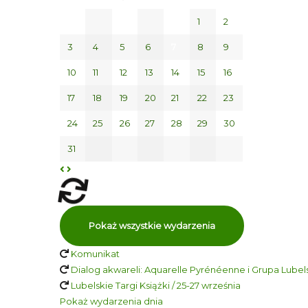
1
2
3
4
5
6
7
8
9
10
11
12
13
14
15
16
17
18
19
20
21
22
23
24
25
26
27
28
29
30
31
Pokaż wszystkie wydarzenia
Komunikat
Dialog akwareli: Aquarelle Pyrénéenne i Grupa Lubelsk
Lubelskie Targi Książki / 25-27 września
Pokaż wydarzenia dnia