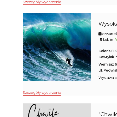
Szczegóły wydarzenia
Wysoka 
czwartek
Lublin
Galeria O
Gawrylak
.
Wernisaż 6 
Ul. Peowiak
Wystawa c
Szczegóły wydarzenia
"Chwile