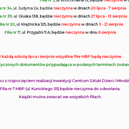
Filia nr 5
, ul. Krochmalna 13, będzie
nieczynna
w 
ia nr 34
, ul. Judyma 2a, będzie
nieczynna
w dniach
20 lipca - 7 sierpnia
ia nr 39
, ul. Głuska 138, będzie
nieczynna
w dniach
27 lipca - 13 sierpnia
ilia nr 20
, ul. Krężnicka 125, będzie
nieczynna
w dniach
3 - 21 sierpnia
Filia nr 17
, ul. Przyjaźni 11 A, będzie
nieczynna
w dniu
6 sierpnia
 każdą sobotę lipca i sierpnia wszystkie filie MBP będą nieczynne.
yczonych dokumentów przypadająca w podanych terminach zostanie
u z rozpoczęciem realizacji inwestycji Centrum Sztuki Dzieci i Młodzi
Filia nr 7 MBP (ul. Kunickiego 35) będzie nieczynna do odwołania.
Książki można zwracać we wszystkich filiach.