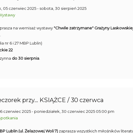
, 05 czerwiec 2025
- sobota, 30 sierpień 2025
Wystawy
prasza na wernisaż wystawy
"Chwile zatrzymane" Grażyny Laskowskiej
.
ia nr 6 i 27 MBP Lublin)
ckie 22
czynna
do 30 sierpnia
.
czorek przy... KSIĄŻCE / 30 czerwca
06 czerwiec 2025
- poniedziałek, 30 czerwiec 2025 05:00 pm
Spotkania
MBP Lublin (ul. Żelazowej Woli 7)
zaprasza wszystkich miłośników literat