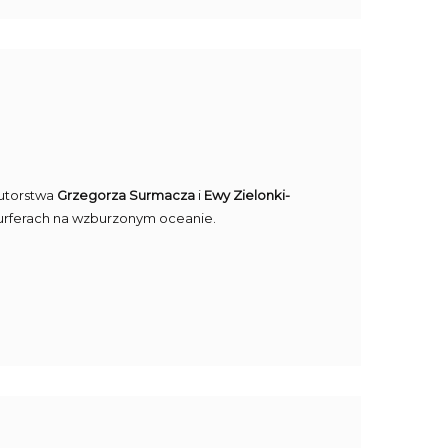
autorstwa
Grzegorza Surmacza
i
Ewy Zielonki-
surferach na wzburzonym oceanie.