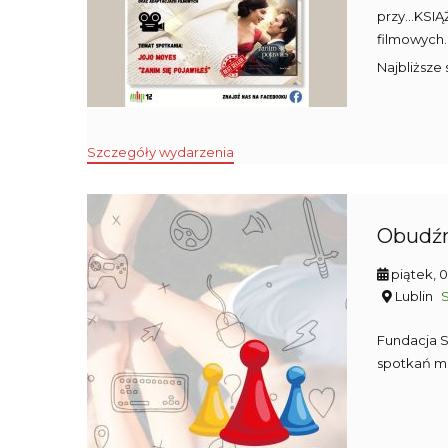
przy...KSI
filmowych.
Najbliższe
Szczegóły wydarzenia
Obudźm
piątek, 
Lublin
Fundacja S
spotkań m