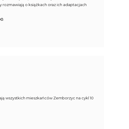
cy rozmawiają o książkach oraz ich adaptacjach
00
.
raszają wszystkich mieszkańców Zemborzyc na cykl 10