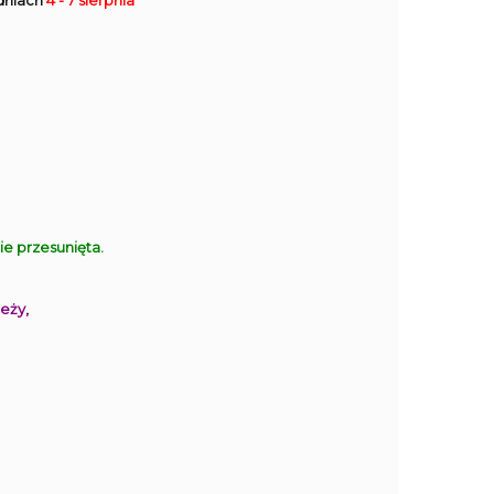
dniach
4 - 7 sierpnia
 przesunięta.
eży,