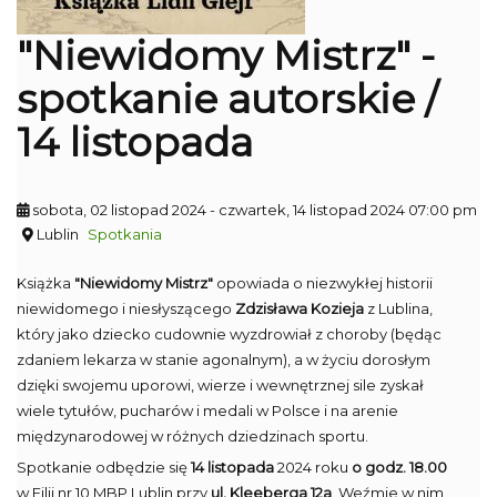
"Niewidomy Mistrz" -
spotkanie autorskie /
14 listopada
sobota, 02 listopad 2024
- czwartek, 14 listopad 2024 07:00 pm
Lublin
Spotkania
Książka
"Niewidomy Mistrz"
opowiada o niezwykłej historii
niewidomego i niesłyszącego
Zdzisława Kozieja
z Lublina,
który jako dziecko cudownie wyzdrowiał z choroby (będąc
zdaniem lekarza w stanie agonalnym), a w życiu dorosłym
dzięki swojemu uporowi, wierze i wewnętrznej sile zyskał
wiele tytułów, pucharów i medali w Polsce i na arenie
międzynarodowej w różnych dziedzinach sportu.
Spotkanie odbędzie się
14 listopada
2024 roku
o godz. 18.00
w Filii nr 10 MBP Lublin przy
ul. Kleeberga 12a
. Weźmie w nim