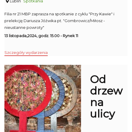
Lublin
Spotkania
Filia nr 21 MBP zaprasza na spotkanie z cyklu "Przy Kawie" i
prelekcję Dariusza Jóźwika pt. "Gombrowicz/Miłosz -
nieustanne powroty"
13 listopada,2024, godz. 15.00 - Rynek 11
Szczegóły wydarzenia
Od
drzew
na
ulicy