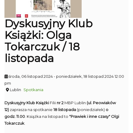
Dyskusyjny Klub
Książki: Olga
Tokarczuk / 18
listopada
środa, 06 listopad 2024
- poniedziałek, 18 listopad 2024 12:00
pm
Lublin
Spotkania
Dyskusyjny Klub Książki
Filii
nr 2
MBP Lublin
(ul. Peowiaków
12)
zaprasza na spotkanie
18 listopada
(poniedziałek)
o
godz. 11.00
. Książka na listopad to
"Prawiek i inne czasy" Olgi
Tokarczuk
.