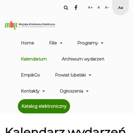
facebook
Set
Set
Set
High
Larger
Default
Smaller
Contr
Font
Font
Font
Yellow
Black
mode
Home
Filie
Programy
Kalendarium
Archiwum wydarzeń
EmpikGo
Powiat lubelski
Kontakty
Ogłoszenia
Katalog elektroniczny
Kalendarz
wydarzeń