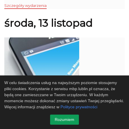
Szczegóły wydarzenia
środa, 13 listopad
W celu świadczenia usług na najwyższym poziomie stosujemy
pliki cookies. Korzystanie z serwisu mbp.lublin.pl oznacza, że
będą one zamieszczane w Twoim urządzeniu. W każdym
momencie możesz dokonać zmiany ustawień Twojej przeglądarki.
Więcej informacji znajdziesz w
Polityce prywatności
Komunikat
Rozumiem