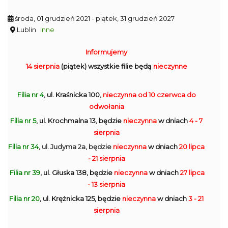
środa, 01 grudzień 2021
- piątek, 31 grudzień 2027
Lublin
Inne
Informujemy
14 sierpnia
(piątek) wszystkie filie będą
nieczynne
Filia nr 4
, ul. Kraśnicka 100,
nieczynna
od 10 czerwca do
odwołania
Filia nr 5
, ul. Krochmalna 13, będzie
nieczynna
w dniach
4 - 7
sierpnia
Filia nr 34
, ul. Judyma 2a, będzie
nieczynna
w dniach
20 lipca
- 21 sierpnia
Filia nr 39
, ul. Głuska 138, będzie
nieczynna
w dniach
27 lipca
- 13 sierpnia
Filia nr 20
, ul. Krężnicka 125, będzie
nieczynna
w dniach
3 - 21
sierpnia