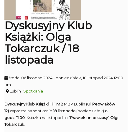
Dyskusyjny Klub
Książki: Olga
Tokarczuk / 18
listopada
środa, 06 listopad 2024
- poniedziałek, 18 listopad 2024 12:00
pm
Lublin
Spotkania
Dyskusyjny Klub Książki
Filii
nr 2
MBP Lublin
(ul. Peowiaków
12)
zaprasza na spotkanie
18 listopada
(poniedziałek)
o
godz. 11.00
. Książka na listopad to
"Prawiek i inne czasy" Olgi
Tokarczuk
.