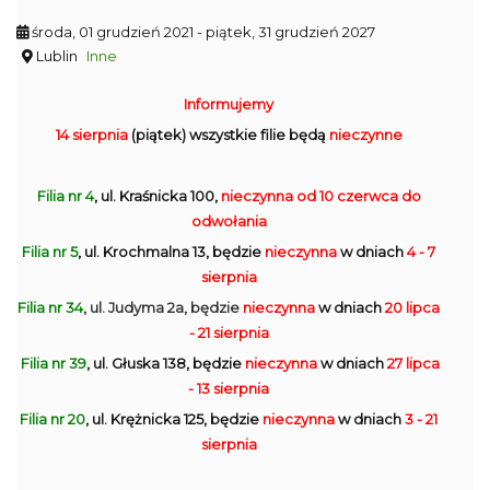
środa, 01 grudzień 2021
- piątek, 31 grudzień 2027
Lublin
Inne
Informujemy
14 sierpnia
(piątek) wszystkie filie będą
nieczynne
Filia nr 4
, ul. Kraśnicka 100,
nieczynna
od 10 czerwca do
odwołania
Filia nr 5
, ul. Krochmalna 13, będzie
nieczynna
w dniach
4 - 7
sierpnia
Filia nr 34
, ul. Judyma 2a, będzie
nieczynna
w dniach
20 lipca
- 21 sierpnia
Filia nr 39
, ul. Głuska 138, będzie
nieczynna
w dniach
27 lipca
- 13 sierpnia
Filia nr 20
, ul. Krężnicka 125, będzie
nieczynna
w dniach
3 - 21
sierpnia