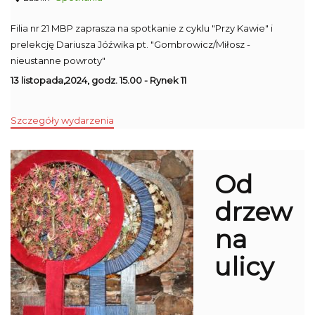
Filia nr 21 MBP zaprasza na spotkanie z cyklu "Przy Kawie" i
prelekcję Dariusza Jóźwika pt. "Gombrowicz/Miłosz -
nieustanne powroty"
13 listopada,2024, godz. 15.00 - Rynek 11
Szczegóły wydarzenia
Od
drzew
na
ulicy