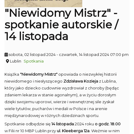
"Niewidomy Mistrz" -
spotkanie autorskie /
14 listopada
sobota, 02 listopad 2024
- czwartek, 14 listopad 2024 07:00 pm
Lublin
Spotkania
Książka
"Niewidomy Mistrz"
opowiada o niezwykłej historii
niewidomego i niesłyszącego
Zdzisława Kozieja
z Lublina,
który jako dziecko cudownie wyzdrowiał z choroby (będąc
zdaniem lekarza w stanie agonalnym), a w życiu dorosłym
dzięki swojemu uporowi, wierze i wewnętrznej sile zyskał
wiele tytułów, pucharów i medali w Polsce i na arenie
międzynarodowej w różnych dziedzinach sportu.
Spotkanie odbędzie się
14 listopada
2024 roku
o godz. 18.00
w Filii nr 10 MBP Lublin przy
ul. Kleeberga 12a
. Weźmie w nim