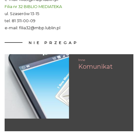
Filia nr 32 BIBLIO MEDIATEKA
ul. Szaserów 13-15
tel.
81 311-00-09
e-mail:
filia32@mbp.lublin.pl
NIE
PRZEGAP
Inne
Komunikat