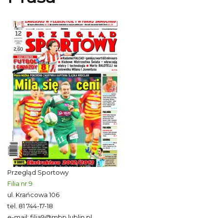
Przegląd Sportowy
Filia nr 9
ul. Krańcowa 106
tel.
81 744-17-18
e-mail:
filia9@mbp.lublin.pl