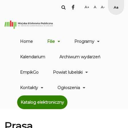
facebook
Set
Set
Set
High
Larger
Default
Smaller
Contr
Font
Font
Font
Yellow
Black
mode
Home
Filie
Programy
Kalendarium
Archiwum wydarzeń
EmpikGo
Powiat lubelski
Kontakty
Ogłoszenia
Katalog elektroniczny
Prasa