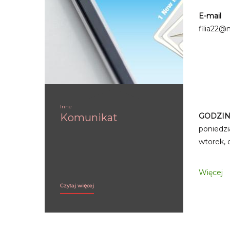
E-mail
filia22@m
Inne
Komunikat
GODZIN
poniedzia
wtorek, 
Więcej
Komunikat:
Czytaj więcej