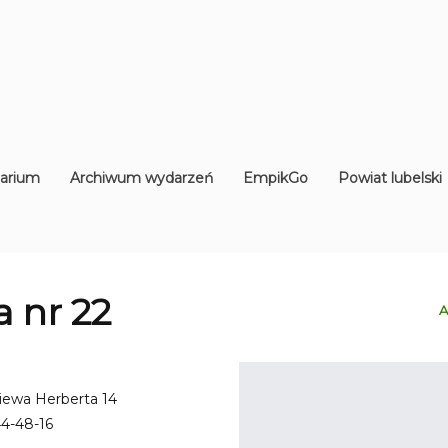
arium
Archiwum wydarzeń
EmpikGo
Powiat lubelski
ia nr 22
A
niewa Herberta 14
4-48-16