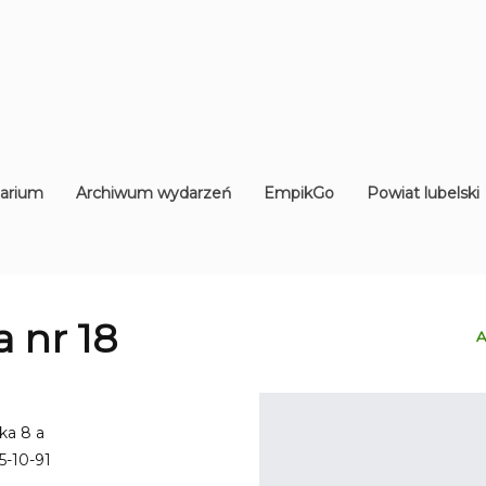
arium
Archiwum wydarzeń
EmpikGo
Powiat lubelski
ia nr 18
A
oka 8 a
5-10-91