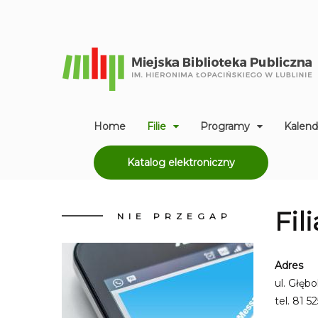
Home
Filie
Programy
Kalend
Katalog elektroniczny
Fil
NIE
PRZEGAP
Adres
ul. Głęb
tel.
81 52