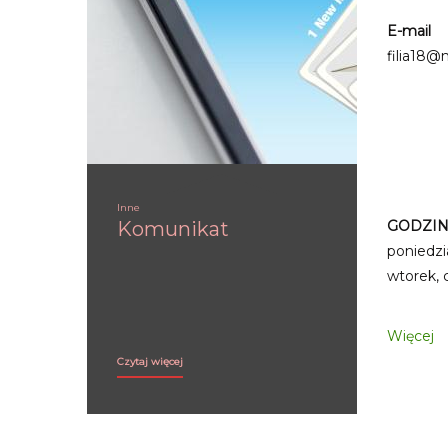
E-mail
filia18@m
Inne
Komunikat
GODZIN
poniedzia
wtorek, 
Więcej
Komunikat:
Czytaj więcej