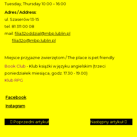
Tuesday, Thursday 10:00 – 16:00
Adres / Address:
ul. Szaserów 13-15
tel. 81 311 00 08
mail:
filia32oddzial@mbp.lublin.pl
filia32o@mbp.lublin.pl
Miejsce przyjazne zwierzętom / The place is pet friendly
Book Club
- Klub książki w języku angielskim (trzeci
poniedziałek miesiąca, godz. 17.30 - 19.00)
Klub RPG
Facebook
Instagram
Poprzedni artykuł
Następny artykuł