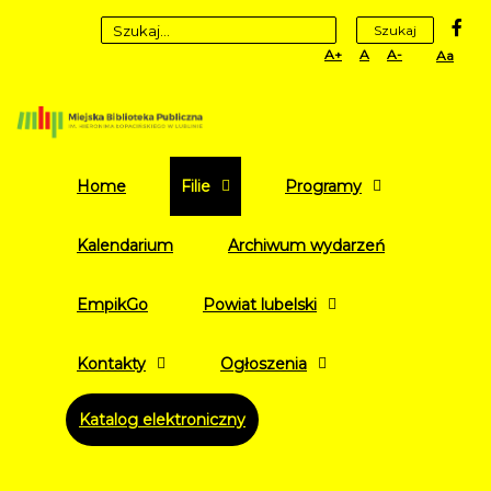
fa
Szukaj
Set
Set
Set
High
Larger
Default
Smaller
Contr
Font
Font
Font
Yellow
Black
mode
Home
Filie
Programy
Kalendarium
Archiwum wydarzeń
EmpikGo
Powiat lubelski
Kontakty
Ogłoszenia
Katalog elektroniczny