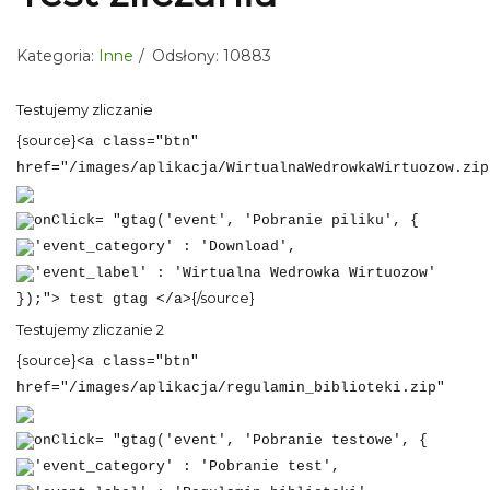
Kategoria:
Inne
Odsłony: 10883
Testujemy zliczanie
{source}
<a class="btn"
href="/images/aplikacja/WirtualnaWedrowkaWirtuozow.zip
onClick= "gtag('event', 'Pobranie piliku', {
'event_category' : 'Download',
'event_label' : 'Wirtualna Wedrowka Wirtuozow'
{/source}
});"> test gtag </a>
Testujemy zliczanie 2
{source}
<a class="btn"
href="/images/aplikacja/regulamin_biblioteki.zip"
onClick= "gtag('event', 'Pobranie testowe', {
'event_category' : 'Pobranie test',