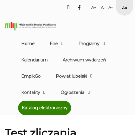
facebook
Set
Set
Set
High
Larger
Default
Smaller
Cont
Font
Font
Font
Yell
Blac
mod
Home
Filie
Programy
Kalendarium
Archiwum wydarzeń
EmpikGo
Powiat lubelski
Kontakty
Ogłoszenia
Katalog elektroniczny
Test zliczania