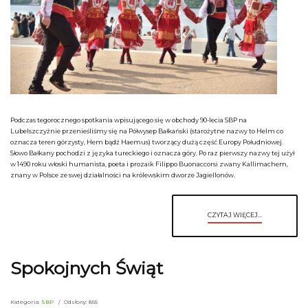
Podczas tegorocznego spotkania wpisującego się w obchody 90-lecia SBP na
Lubelszczyźnie przenieśliśmy się na Półwysep Bałkański (starożytne nazwy to Helm co
oznacza teren górzysty, Hem bądź Haemus) tworzący dużą część Europy Południowej.
Słowo Bałkany pochodzi z języka tureckiego i oznacza góry. Po raz pierwszy nazwy tej użył
w 1490 roku włoski humanista, poeta i prozaik Filippo Buonaccorsi zwany Kallimachem,
znany w Polsce ze swej działalności na królewskim dworze Jagiellonów.
CZYTAJ WIĘCEJ...
Spokojnych Świąt
Kategoria:
SBP
Odsłony: 855