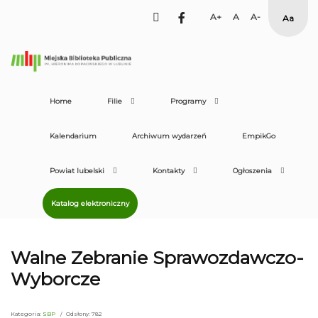
facebook
Set
Set
Set
High
Larger
Default
Smaller
Contras
Font
Font
Font
Yellow
Black
mode
Home
Filie
Programy
Kalendarium
Archiwum wydarzeń
EmpikGo
Powiat lubelski
Kontakty
Ogłoszenia
Katalog elektroniczny
Walne Zebranie Sprawozdawczo-
Wyborcze
Kategoria:
SBP
Odsłony: 782