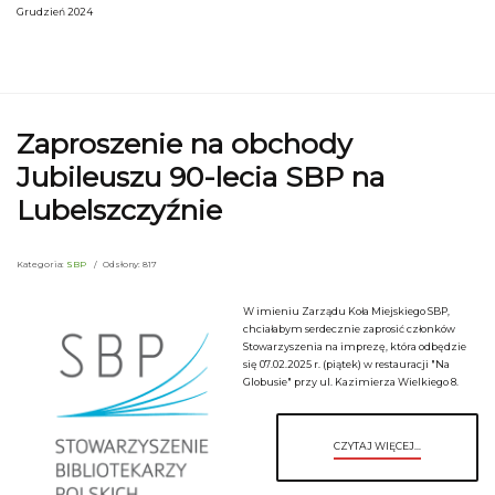
Grudzień 2024
Zaproszenie na obchody
Jubileuszu 90-lecia SBP na
Lubelszczyźnie
Kategoria:
SBP
Odsłony: 817
W imieniu Zarządu Koła Miejskiego SBP,
chciałabym serdecznie zaprosić członków
Stowarzyszenia na imprezę, która odbędzie
się 07.02.2025 r. (piątek) w restauracji "Na
Globusie" przy ul. Kazimierza Wielkiego 8.
CZYTAJ WIĘCEJ...