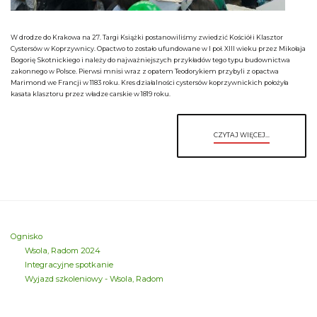
W drodze do Krakowa na 27. Targi Książki postanowiliśmy zwiedzić Kościół i Klasztor
Cystersów w Koprzywnicy. Opactwo to zostało ufundowane w I poł. XIII wieku przez Mikołaja
Bogorię Skotnickiego i należy do najważniejszych przykładów tego typu budownictwa
zakonnego w Polsce. Pierwsi mnisi wraz z opatem Teodorykiem przybyli z opactwa
Marimond we Francji w 1183 roku. Kres działalności cystersów koprzywnickich położyła
kasata klasztoru przez władze carskie w 1819 roku.
CZYTAJ WIĘCEJ...
Ognisko
Wsola, Radom 2024
Integracyjne spotkanie
Wyjazd szkoleniowy - Wsola, Radom