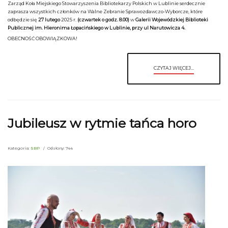
Zarząd Koła Miejskiego Stowarzyszenia Bibliotekarzy Polskich w Lublinie serdecznie
zaprasza wszystkich członków na Walne Zebranie Sprawozdawczo-Wyborcze, które
odbędzie się
27 lutego
2025 r.
(czwartek o godz. 8.00)
w
Galerii Wojewódzkiej Biblioteki
Publicznej im. Hieronima Łopacińskiego w Lublinie, przy ul Narutowicza 4.
OBECNOŚĆ OBOWIĄZKOWA!
CZYTAJ WIĘCEJ...
Jubileusz w rytmie tańca horo
Kategoria:
SBP
Odsłony: 744