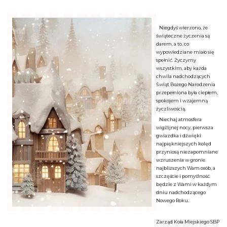
Niegdyś wierzono, że
świąteczne życzenia są
darem, a to, co
wypowiedziane miało się
spełnić. Życzymy
wszystkim, aby każda
chwila nadchodzących
Świąt Bożego Narodzenia
przepełniona była ciepłem,
spokojem i wzajemną
życzliwością.
Niechaj atmosfera
wigilijnej nocy, pierwsza
gwiazdka i dźwięki
najpiękniejszych kolęd
przyniosą niezapomniane
wzruszenia w gronie
najbliższych Wam osób, a
szczęście i pomyślność
będzie z Wami w każdym
dniu nadchodzącego
Nowego Roku.
Zarząd Koła Miejskiego SBP