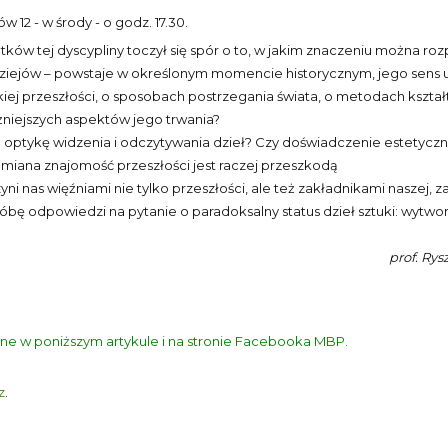
 12 - w środy - o godz. 17.30.
oczątków tej dyscypliny toczył się spór o to, w jakim znaczeniu można r
dziejów – powstaje w określonym momencie historycznym, jego sens 
ej przeszłości, o sposobach postrzegania świata, o metodach kształto
żniejszych aspektów jego trwania?
optykę widzenia i odczytywania dzieł? Czy doświadczenie estetyczne,
miana znajomość przeszłości jest raczej przeszkodą
i nas więźniami nie tylko przeszłości, ale też zakładnikami naszej, z
 odpowiedzi na pytanie o paradoksalny status dzieł sztuki: wytworó
prof. Rys
ine w poniższym artykule i na stronie Facebooka MBP.
z
.