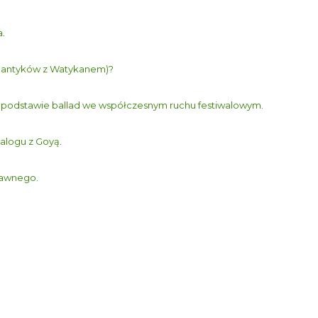
a
.
romantyków z Watykanem)?
 Na podstawie ballad we współczesnym ruchu festiwalowym.
alogu z Goyą
.
ławnego.