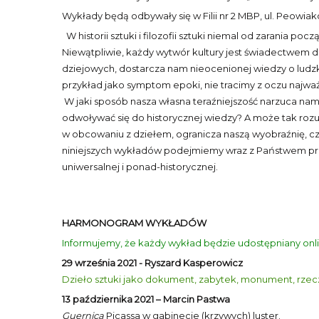
Wykłady będą odbywały się w Filii nr 2 MBP, ul. Peowiaków
W historii sztuki i filozofii sztuki niemal od zarania p
Niewątpliwie, każdy wytwór kultury jest świadectwem 
dziejowych, dostarcza nam nieocenionej wiedzy o ludzki
przykład jako symptom epoki, nie tracimy z oczu najwa
W jaki sposób nasza własna teraźniejszość narzuca nam 
odwoływać się do historycznej wiedzy? A może tak rozu
w obcowaniu z dziełem, ogranicza naszą wyobraźnię, czyn
niniejszych wykładów podejmiemy wraz z Państwem próbę
uniwersalnej i ponad-historycznej.
HARMONOGRAM WYKŁADÓW
Informujemy, że każdy wykład będzie udostępniany onl
29 września 2021 - Ryszard Kasperowicz
Dzieło sztuki jako dokument, zabytek, monument, rzec
13 października 2021 – Marcin Pastwa
Guernica
Picassa w gabinecie (krzywych) luster.