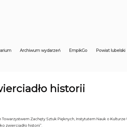
arium
Archiwum wydarzeń
EmpikGo
Powiat lubelski
ierciadło historii
m Towarzystwem Zachęty Sztuk Pięknych, Instytutem Nauk o Kulturze 
ako zwierciadło historii”.