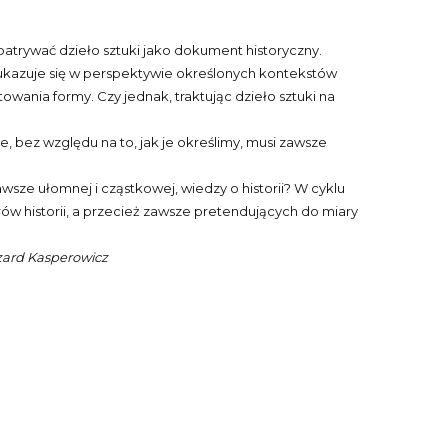
ozpatrywać dzieło sztuki jako dokument historyczny.
ukazuje się w perspektywie określonych kontekstów
wania formy. Czy jednak, traktując dzieło sztuki na
 bez względu na to, jak je określimy, musi zawsze
awsze ułomnej i cząstkowej, wiedzy o historii? W cyklu
w historii, a przecież zawsze pretendujących do miary
zard Kasperowicz