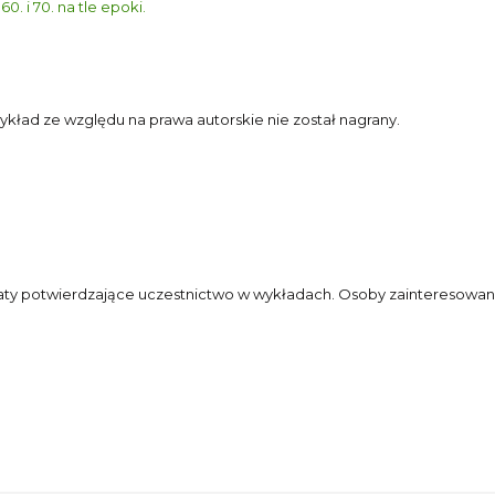
. i 70. na tle epoki.
ykład ze względu na prawa autorskie nie został nagrany.
fikaty potwierdzające uczestnictwo w wykładach. Osoby zainteresowa