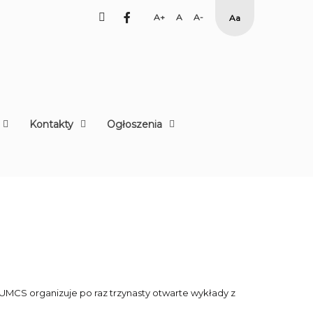
facebook
Set
Set
Set
High
Larger
Default
Smaller
Contrast
Font
Font
Font
Yellow
Black
mode
Kontakty
Ogłoszenia
UMCS organizuje po raz trzynasty otwarte wykłady z