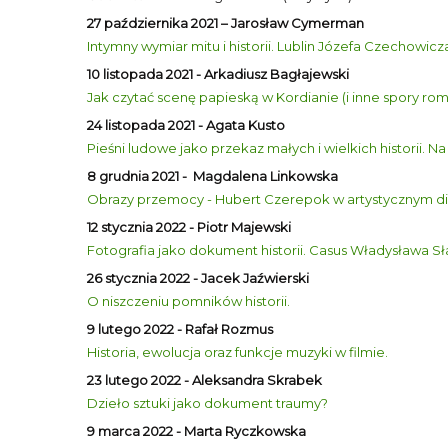
27 października 2021 – Jarosław Cymerman
Intymny wymiar mitu i historii. Lublin Józefa Czechowicz
10 listopada 2021 - Arkadiusz Bagłajewski
Jak czytać scenę papieską w Kordianie (i inne spory 
24 listopada 2021 - Agata Kusto
Pieśni ludowe jako przekaz małych i wielkich historii.
8 grudnia 2021 - Magdalena Linkowska
Obrazy przemocy - Hubert Czerepok w artystycznym di
12 stycznia 2022 - Piotr Majewski
Fotografia jako dokument historii. Casus Władysława S
26 stycznia 2022 - Jacek Jaźwierski
O niszczeniu pomników historii.
9 lutego 2022 - Rafał Rozmus
Historia, ewolucja oraz funkcje muzyki w filmie.
23 lutego 2022 - Aleksandra Skrabek
Dzieło sztuki jako dokument traumy?
9 marca 2022 - Marta Ryczkowska