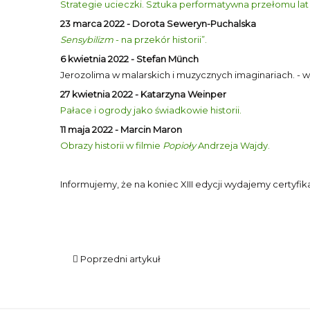
Strategie ucieczki. Sztuka performatywna przełomu lat 60
23 marca 2022 - Dorota Seweryn-Puchalska
Sensybilizm
- na przekór historii”.
6 kwietnia 2022 - Stefan Münch
Jerozolima w malarskich i muzycznych imaginariach. - w
27 kwietnia 2022 - Katarzyna Weinper
Pałace i ogrody jako świadkowie historii.
11 maja 2022 - Marcin Maron
Obrazy historii w filmie
Popioły
Andrzeja Wajdy.
Informujemy, że na koniec XIII edycji wydajemy certy
Poprzedni artykuł