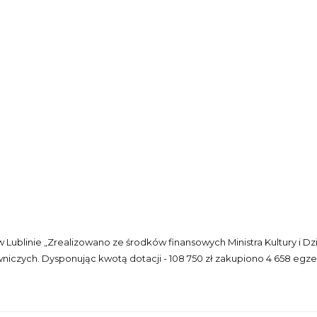
go w Lublinie „Zrealizowano ze środków finansowych Ministra Kultur
czych. Dysponując kwotą dotacji - 108 750 zł zakupiono 4 658 egzem