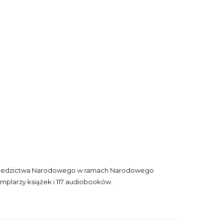
y i Dziedzictwa Narodowego w ramach Narodowego
plarzy książek i 117 audiobooków.