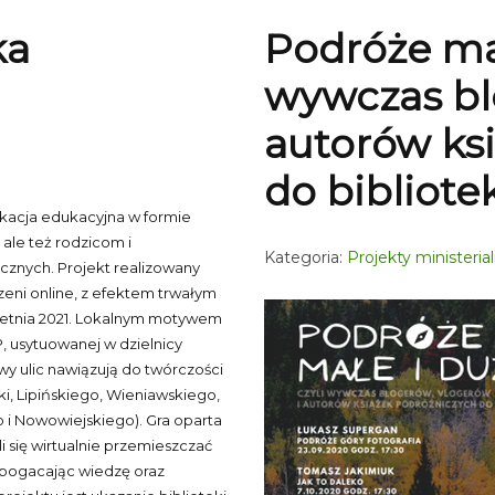
ka
Podróże mał
wywczas bl
autorów ks
do bibliote
kacja edukacyjna w formie
ale też rodzicom i
Kategoria:
Projekty ministeria
znych. Projekt realizowany
zeni online, z efektem trwałym
kwietnia 2021. Lokalnym motywem
P, usytuowanej w dzielnicy
wy ulic nawiązują do twórczości
, Lipińskiego, Wieniawskiego,
i Nowowiejskiego). Gra oparta
 się wirtualnie przemieszczać
zbogacając wiedzę oraz