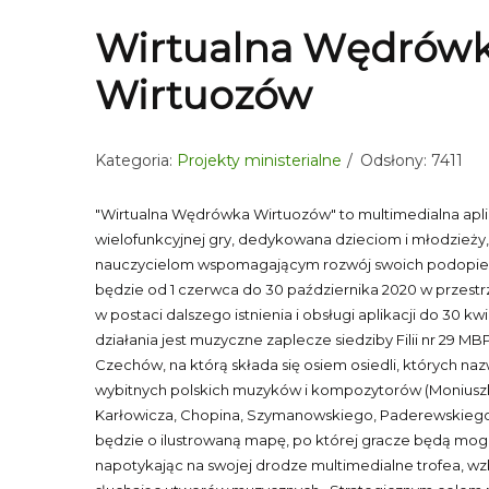
Wirtualna Wędrów
Wirtuozów
Kategoria:
Projekty ministerialne
Odsłony: 7411
"Wirtualna Wędrówka Wirtuozów" to multimedialna apli
wielofunkcyjnej gry, dedykowana dzieciom i młodzieży, 
nauczycielom wspomagającym rozwój swoich podopiec
będzie od 1 czerwca do 30 października 2020 w przestr
w postaci dalszego istnienia i obsługi aplikacji do 30 
działania jest muzyczne zaplecze siedziby Filii nr 29 MB
Czechów, na którą składa się osiem osiedli, których naz
wybitnych polskich muzyków i kompozytorów (Moniuszki
Karłowicza, Chopina, Szymanowskiego, Paderewskiego 
będzie o ilustrowaną mapę, po której gracze będą mogli
napotykając na swojej drodze multimedialne trofea, w