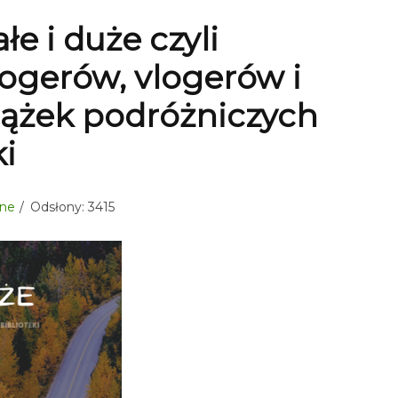
e i duże czyli
ogerów, vlogerów i
iążek podróżniczych
ki
lne
Odsłony: 3415