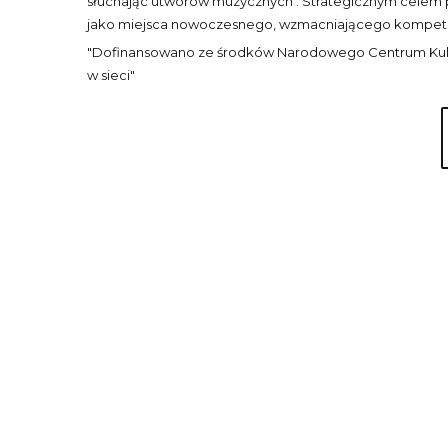
słuchając utworów muzycznych . Strategicznym celem pr
jako miejsca nowoczesnego, wzmacniającego kompete
"Dofinansowano ze środków Narodowego Centrum Kult
w sieci"