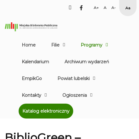
facebook
Set
Set
Set
High
Larger
Default
Smaller
Cont
Font
Font
Font
Yello
Blac
mod
Home
Filie
Programy
Kalendarium
Archiwum wydarzeń
EmpikGo
Powiat lubelski
Kontakty
Ogłoszenia
Katalog elektroniczny
BiblioGreen –