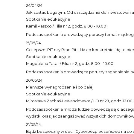
24/04/24
Jak zostać bogatym. Od oszczędzania do inwestowania
Spotkanie edukacyjne
Kamil Paszko / Filia nr 2, godz. 8.00 - 10.00
Podczas spotkania prowadzący poruszy temat mądrego oszc
15/05/24
Co lepsze: PIT czy Brad Pitt. Na co konkretnie idą te pi
Spotkanie edukacyjne
Magdalena Tatar / Filia nr 2, godz. 8.00 - 10.00
Podczas spotkania prowadząca poruszy zagadnienie poda
20/05/24
Pierwsze wynagrodzenie i co dalej
Spotkanie edukacyjne
Mirosława Zachaś-Lewandowska / LO nr 29, godz. 12.00 -
Podczas spotkania młodzi ludzie dowiedzą się dlaczeg
wydatki oraz jak zaangażować wszystkich domownik
21/05/24
Bądź bezpieczny w sieci. Cyberbezpieczeństwo na co 