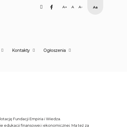
facebook
Set
Set
Set
High
Larger
Default
Smaller
Contrast
Font
Font
Font
Yellow
Black
mode
Kontakty
Ogłoszenia
otację Fundacji Empiria i Wiedza.
e edukacji finansowej i ekonomicznej. Ma też za