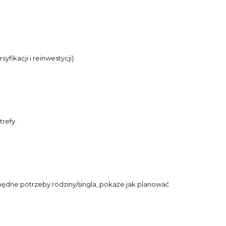
ikacji i reinwestycji).
refy.
ędne potrzeby rodziny/singla, pokaże jak planować