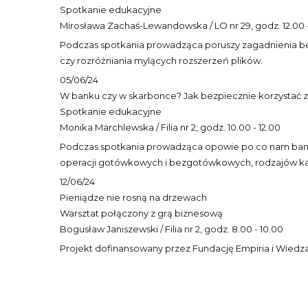
Spotkanie edukacyjne
Mirosława Zachaś-Lewandowska / LO nr 29, godz. 12.00 -
Podczas spotkania prowadząca poruszy zagadnienia bez
czy rozróżniania mylących rozszerzeń plików.
05/06/24
W banku czy w skarbonce? Jak bezpiecznie korzystać 
Spotkanie edukacyjne
Monika Marchlewska / Filia nr 2, godz. 10.00 - 12.00
Podczas spotkania prowadząca opowie po co nam bank, 
operacji gotówkowych i bezgotówkowych, rodzajów kart
12/06/24
Pieniądze nie rosną na drzewach
Warsztat połączony z grą biznesową
Bogusław Janiszewski / Filia nr 2, godz. 8.00 - 10.00
Projekt dofinansowany przez Fundację Empiria i Wiedza 