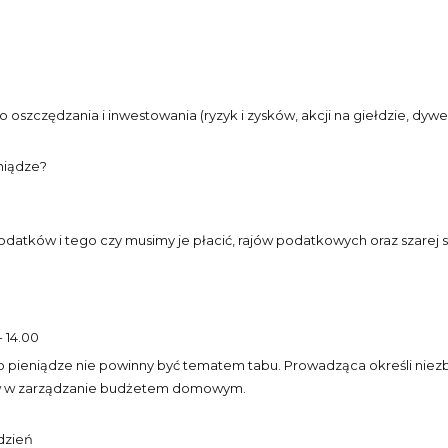
zędzania i inwestowania (ryzyk i zysków, akcji na giełdzie, dywersyf
eniądze?
tków i tego czy musimy je płacić, rajów podatkowych oraz szarej st
 14.00
o pieniądze nie powinny być tematem tabu. Prowadząca określi niezb
ów w zarządzanie budżetem domowym.
dzień