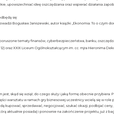
e, upowszechniać ideę oszczędzania oraz wspierać działania zapo
odbędą się:
wadzi Bogusław Janiszewski, autor książki „Ekonomia. To o czym doro
 poruszone tematy finansów, cyberbezpieczeństwa, banku, oszczędza
ków 12) oraz XXIX Liceum Ogólnokształcącym im. cc. mjra Hieronima Deku
jest, skąd się wziął, do czego służy i jaką formę obecnie przybiera. 
części warsztatu w ramach gry biznesowej uczestnicy wcielą się w role
 kupować, sprzedawać, negocjować, szukać okazji, podbijać ceny, a 
którą aktualnie posiada) i ponownie na zakończenie projektu, już z