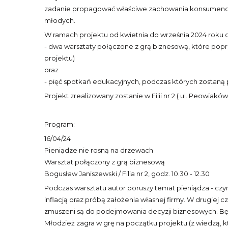
zadanie propagować właściwe zachowania konsumencki
młodych.
W ramach projektu od kwietnia do września 2024 roku 
- dwa warsztaty połączone z grą biznesową, które popro
projektu)
oraz
- pięć spotkań edukacyjnych, podczas których zostaną
Projekt zrealizowany zostanie w Filii nr 2 ( ul. Peowia
Program:
16/04/24
Pieniądze nie rosną na drzewach
Warsztat połączony z grą biznesową
Bogusław Janiszewski / Filia nr 2, godz. 10.30 - 12.30
Podczas warsztatu autor poruszy temat pieniądza - czym 
inflacją oraz próbą założenia własnej firmy. W drugiej 
zmuszeni są do podejmowania decyzji biznesowych. Będą
Młodzież zagra w grę na początku projektu (z wiedzą, 