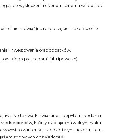
biegające wykluczeniu ekonomicznemu wśród ludzi
śli ci nie mówią” (na rozpoczęcie i zakończenie
nia i inwestowania oraz podatków.
towskiego ps. „Zapora” (ul. Lipowa 25).
Pojawią się też wątki związane z popytem, podażą i
 przedsiębiorców, którzy działając na wolnym rynku
wszystko w interakcji z pozostałymi uczestnikami.
 bagażem zdobytych doświadczeń.