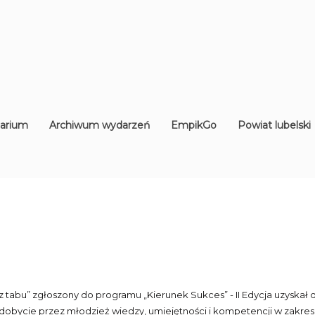
arium
Archiwum wydarzeń
EmpikGo
Powiat lubelski
 tabu” zgłoszony do programu „Kierunek Sukces” - II Edycja uzyskał d
dobycie przez młodzież wiedzy, umiejętności i kompetencji w zakresi