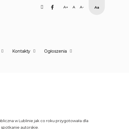
facebook
Set
Set
Set
High
Larger
Default
Smaller
Contrast
Font
Font
Font
Yellow
Black
mode
Kontakty
Ogłoszenia
bliczna w Lublinie jak co roku przygotowała dla
 spotkanie autorskie.