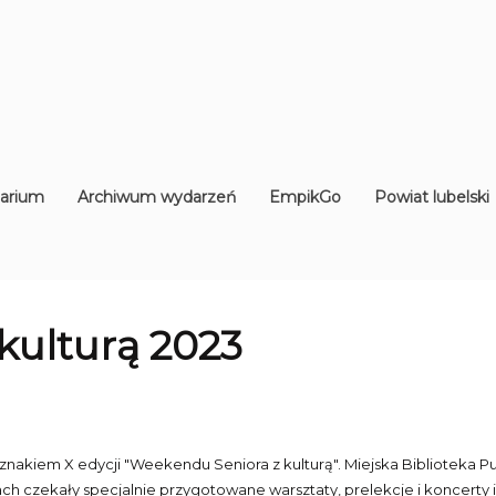
arium
Archiwum wydarzeń
EmpikGo
Powiat lubelski
kulturą 2023
znakiem X edycji "Weekendu Seniora z kulturą". Miejska Biblioteka Pu
iach czekały specjalnie przygotowane warsztaty, prelekcje i koncerty i