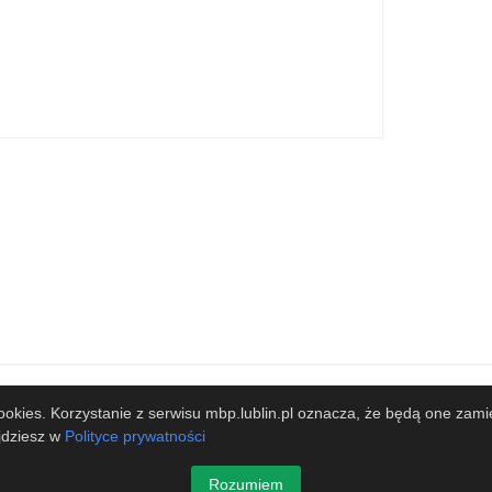
zy
Współpracujemy
 cookies. Korzystanie z serwisu mbp.lublin.pl oznacza, że będą one
jdziesz w
Polityce prywatności
cińskiego w Lublinie
Rozumiem