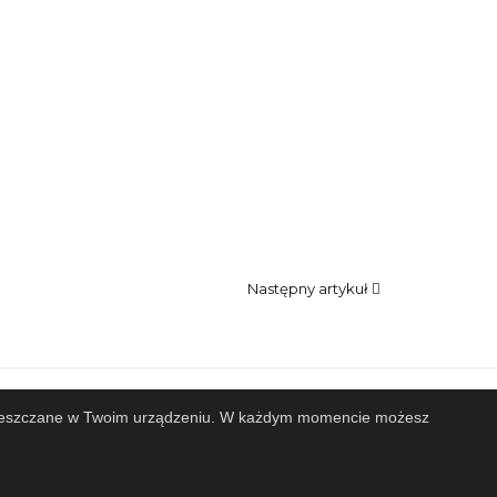
Następny artykuł
 zamieszczane w Twoim urządzeniu. W każdym momencie możesz
Projekt i wykonanie
Design-Joomla.pl