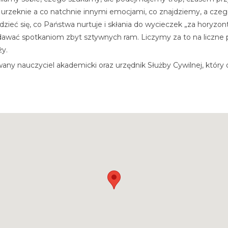
urzeknie a co natchnie innymi emocjami, co znajdziemy, a czego
ć się, co Państwa nurtuje i skłania do wycieczek „za horyzont”
 nadawać spotkaniom zbyt sztywnych ram. Liczymy za to na liczn
ży.
any nauczyciel akademicki oraz urzędnik Służby Cywilnej, który od