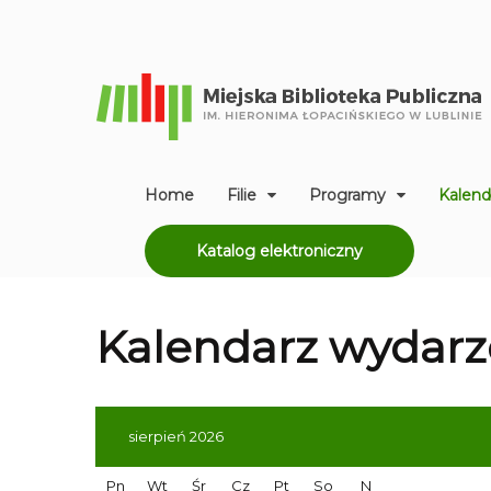
Home
Filie
Programy
Kalend
Katalog elektroniczny
Kalendarz
wydarz
sierpień 2026
Pn
Wt
Śr
Cz
Pt
So
N