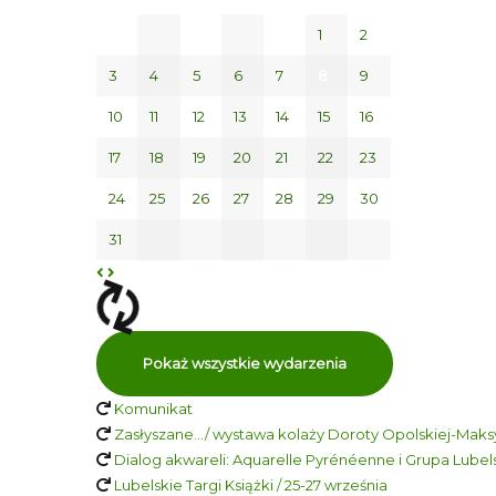
1
2
3
4
5
6
7
8
9
10
11
12
13
14
15
16
17
18
19
20
21
22
23
24
25
26
27
28
29
30
31
Pokaż wszystkie wydarzenia
Komunikat
Zasłyszane…/ wystawa kolaży Doroty Opolskiej-Maksy
Dialog akwareli: Aquarelle Pyrénéenne i Grupa Lubelsk
Lubelskie Targi Książki / 25-27 września