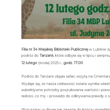
Filia nr 34 Miejskiej Biblioteki Publicznej
w Lublinie (
podróż do
Tanzanii
, która odbyła się w lipcu i sier
12 lutego
(środa) 2025 r.,
godz. 17.00
Podróż do Tanzanii objęła safari, wizytę na Cmenta
Wydaje się, że nasza ciekawość świata wynika właśn
subiektywne potrzeby poszukiwania wartości i prawd
radości, co my – prowadzi do odkrywania prawdy o s
Wyruszając w drogę nie zawsze do końca uświadam