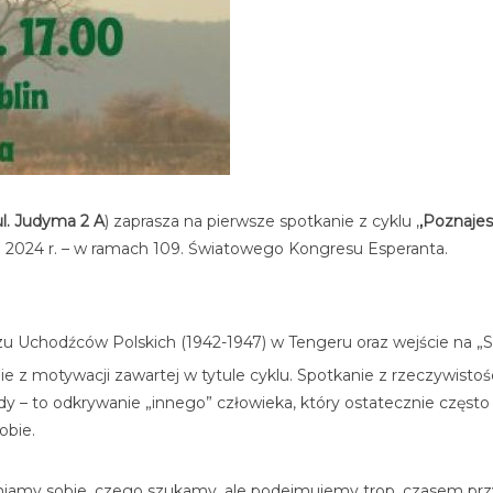
ul. Judyma 2 A
) zaprasza na pierwsze spotkanie z cyklu ,
,Poznajes
pniu 2024 r. – w ramach 109. Światowego Kongresu Esperanta.
rzu Uchodźców Polskich (1942-1947) w Tengeru oraz wejście na „S
ie z motywacji zawartej w tytule cyklu. Spotkanie z rzeczywisto
y – to odkrywanie „innego” człowieka, który ostatecznie często o
obie.
iamy sobie, czego szukamy, ale podejmujemy trop, czasem pr