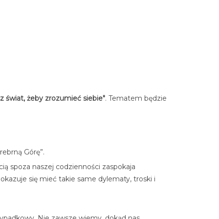
z świat, żeby zrozumieć siebie"
. Tematem będzie
rebrną Górę”.
ścią spoza naszej codzienności zaspokaja
kazuje się mieć takie same dylematy, troski i
zypadkowy. Nie zawsze wiemy, dokąd nas