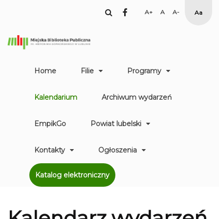
facebook
Set
Set
Set
High
Larger
Default
Smaller
Contr
Font
Font
Font
Yellow
Black
mode
Home
Filie
Programy
Kalendarium
Archiwum wydarzeń
EmpikGo
Powiat lubelski
Kontakty
Ogłoszenia
Katalog elektroniczny
Kalendarz
wydarzeń