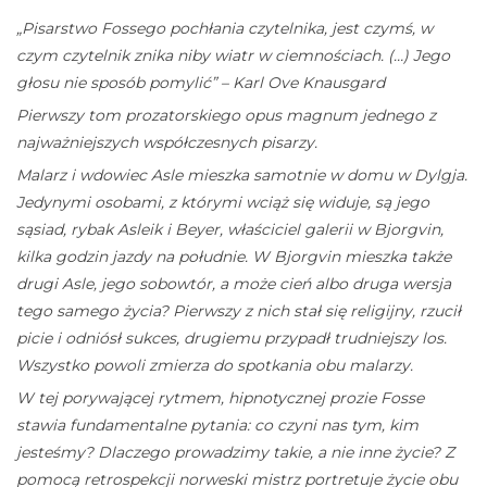
„Pisarstwo Fossego pochłania czytelnika, jest czymś, w
czym czytelnik znika niby wiatr w ciemnościach. (…) Jego
głosu nie sposób pomylić” – Karl Ove Knausgard
Pierwszy tom prozatorskiego opus magnum jednego z
najważniejszych współczesnych pisarzy.
Malarz i wdowiec Asle mieszka samotnie w domu w Dylgja.
Jedynymi osobami, z którymi wciąż się widuje, są jego
sąsiad, rybak Asleik i Beyer, właściciel galerii w Bjorgvin,
kilka godzin jazdy na południe. W Bjorgvin mieszka także
drugi Asle, jego sobowtór, a może cień albo druga wersja
tego samego życia? Pierwszy z nich stał się religijny, rzucił
picie i odniósł sukces, drugiemu przypadł trudniejszy los.
Wszystko powoli zmierza do spotkania obu malarzy.
W tej porywającej rytmem, hipnotycznej prozie Fosse
stawia fundamentalne pytania: co czyni nas tym, kim
jesteśmy? Dlaczego prowadzimy takie, a nie inne życie? Z
pomocą retrospekcji norweski mistrz portretuje życie obu