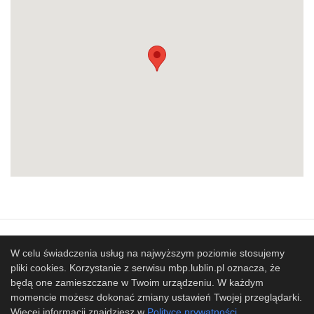
Mapa strony
SBP
Sponsorzy
W celu świadczenia usług na najwyższym poziomie stosujemy
pliki cookies. Korzystanie z serwisu mbp.lublin.pl oznacza, że
Współpracujemy
będą one zamieszczane w Twoim urządzeniu. W każdym
© 2017 Miejska Biblioteka Publiczna im. Hieronima
momencie możesz dokonać zmiany ustawień Twojej przeglądarki.
Łopacińskiego w Lublinie
Więcej informacji znajdziesz w
Polityce prywatności