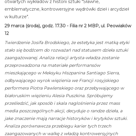
otwartych wykładów z historii sztuki "Sławne,
emblematyczne, kontrowersyjne wędrówki dzieł i arcydzieł
w kulturze".
29 marca (środa), godz. 17.30 - Filia nr 2 MBP, ul. Peowiaków
12
Twierdzenie Josifa Brodskiego, że estetyka jest matką etyki
stało się bodźcem do rozważań nad statusem dzieła sztuki
zaangażowanej. Analiza relacji artysta-władza zostanie
przeprowadzona na materiałe performansów
mieszkającego w Meksyku Hiszpanina Santiago Sierra,
odbywającego wyrok więzienia we Francji rosyjskiego
performera Piotra Pawlenskiego oraz przebywającego w
białoruskim więzieniu Alesia Puszkina. Spróbujemy
prześledzić, jak sposób i skala naglośnienia przez mass
media poszczególnych akcji, decyduje o randze dzieła, a
jake znaczenie mają narracje historyków i krytyków sztuki.
Analiza porównawcza przebiegu karier tych trzech
zaangazowanych w walkę z władzą kontrowersyjnych