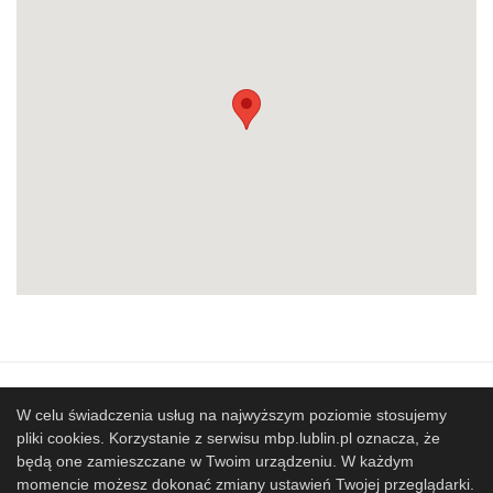
Mapa strony
SBP
Sponsorzy
W celu świadczenia usług na najwyższym poziomie stosujemy
pliki cookies. Korzystanie z serwisu mbp.lublin.pl oznacza, że
Współpracujemy
będą one zamieszczane w Twoim urządzeniu. W każdym
© 2017 Miejska Biblioteka Publiczna im. Hieronima
momencie możesz dokonać zmiany ustawień Twojej przeglądarki.