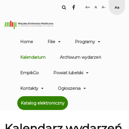
facebook
Set
Set
Set
High
Larger
Default
Smaller
Contr
Font
Font
Font
Yellow
Black
mode
Home
Filie
Programy
Kalendarium
Archiwum wydarzeń
EmpikGo
Powiat lubelski
Kontakty
Ogłoszenia
Katalog elektroniczny
Kalendarz
wydarzeń