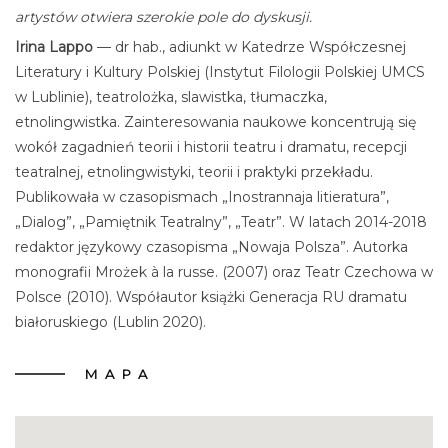
artystów otwiera szerokie pole do dyskusji.
Irina Lappo
— dr hab., adiunkt w Katedrze Współczesnej
Literatury i Kultury Polskiej (Instytut Filologii Polskiej UMCS
w Lublinie), teatrolożka, slawistka, tłumaczka,
etnolingwistka. Zainteresowania naukowe koncentrują się
wokół zagadnień teorii i historii teatru i dramatu, recepcji
teatralnej, etnolingwistyki, teorii i praktyki przekładu.
Publikowała w czasopismach „Inostrannaja litieratura”,
„Dialog”, „Pamiętnik Teatralny”, „Teatr”. W latach 2014-2018
redaktor językowy czasopisma „Nowaja Polsza”. Autorka
monografii Mrożek à la russe. (2007) oraz Teatr Czechowa w
Polsce (2010). Współautor książki Generacja RU dramatu
białoruskiego (Lublin 2020).
MAPA