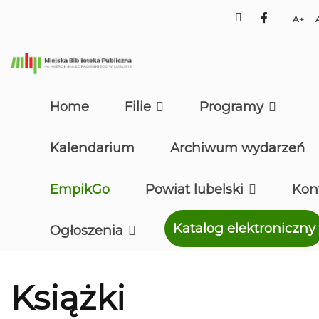
faceboo
Se
La
Fo
Home
Filie
Programy
Kalendarium
Archiwum wydarzeń
EmpikGo
Powiat lubelski
Kon
Katalog elektroniczny
Ogłoszenia
Książki