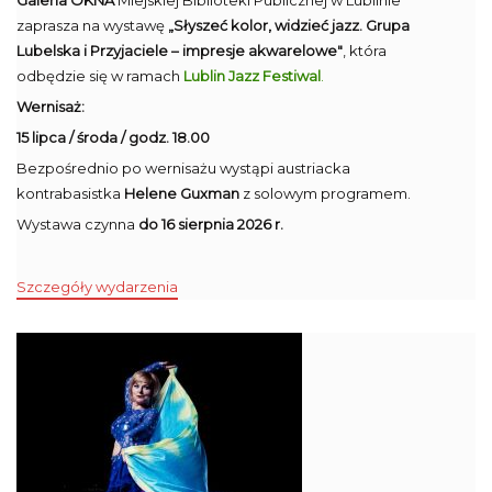
Galeria OKNA
Miejskiej Biblioteki Publicznej w Lublinie
zaprasza na wystawę
„Słyszeć kolor, widzieć jazz. Grupa
Lubelska i Przyjaciele – impresje akwarelowe"
, która
odbędzie się w ramach
Lublin Jazz Festiwal
.
Wernisaż:
15 lipca / środa / godz. 18.00
Bezpośrednio po wernisażu wystąpi austriacka
kontrabasistka
Helene Guxman
z solowym programem.
Wystawa czynna
do 16 sierpnia 2026 r.
Szczegóły wydarzenia