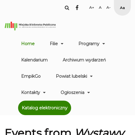
facebook
Set
Set
Set
High
Larger
Default
Smaller
Contr
Font
Font
Font
Yellow
Black
mode
Home
Filie
Programy
Kalendarium
Archiwum wydarzeń
EmpikGo
Powiat lubelski
Kontakty
Ogłoszenia
Katalog elektroniczny
Events from
Wystawy