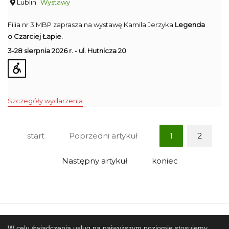
Lublin
Wystawy
Filia nr 3 MBP zaprasza na wystawę Kamila Jerzyka
Legenda
o Czarciej Łapie.
3-28 sierpnia 2026 r. - ul. Hutnicza 20
Szczegóły wydarzenia
start
Poprzedni artykuł
1
2
Następny artykuł
koniec
Mapa strony
SBP
Sponsorzy
W celu świadczenia usług na najwyższym poziomie stosujemy