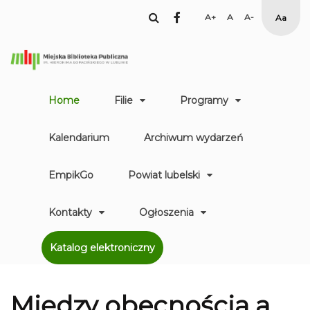
facebook
Set
Set
Set
High
Larger
Default
Smaller
Contr
Font
Font
Font
Yellow
Black
mode
Home
Filie
Programy
Kalendarium
Archiwum wydarzeń
EmpikGo
Powiat lubelski
Kontakty
Ogłoszenia
Katalog elektroniczny
Między obecnością a