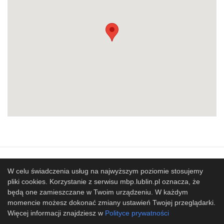
Mapa strony
SBP
Sponsorzy
W celu świadczenia usług na najwyższym poziomie stosujemy
pliki cookies. Korzystanie z serwisu mbp.lublin.pl oznacza, że
Współpracujemy
będą one zamieszczane w Twoim urządzeniu. W każdym
© 2017 Miejska Biblioteka Publiczna im. Hieronima
momencie możesz dokonać zmiany ustawień Twojej przeglądarki.
Łopacińskiego w Lublinie
Więcej informacji znajdziesz w
Polityce prywatności